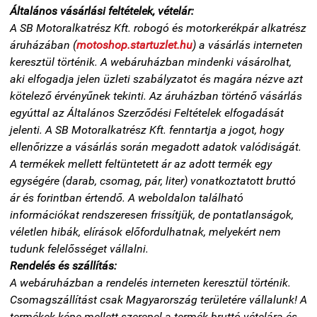
Általános vásárlási feltételek, vételár:
A SB Motoralkatrész Kft. robogó és motorkerékpár alkatrész
áruházában (
motoshop.startuzlet.hu
) a vásárlás interneten
keresztül történik. A webáruházban mindenki vásárolhat,
aki elfogadja jelen üzleti szabályzatot és magára nézve azt
kötelező érvényűnek tekinti. Az áruházban történő vásárlás
egyúttal az Általános Szerződési Feltételek elfogadását
jelenti. A SB Motoralkatrész Kft. fenntartja a jogot, hogy
ellenőrizze a vásárlás során megadott adatok valódiságát.
A termékek mellett feltüntetett ár az adott termék egy
egységére (darab, csomag, pár, liter) vonatkoztatott bruttó
ár és forintban értendő. A weboldalon található
információkat rendszeresen frissítjük, de pontatlanságok,
véletlen hibák, elírások előfordulhatnak, melyekért nem
tudunk felelősséget vállalni.
Rendelés és szállítás:
A webáruházban a rendelés interneten keresztül történik.
Csomagszállítást csak Magyarország területére vállalunk! A
termékek képe mellett szerepel a termék bruttó vételára és