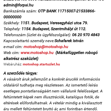
admin@forpsi.hu
Bankszámla szám:
OTP BANK 11715007-21533866-
00000000
Székhely:
1151. Budapest, Veresegyházi utca 79.
Telephely:
1154. Budapest, Szentmihályi út 112.
Telefonszám (üzlet és ügyfélszolgálat):
06 20 970 4843
Kapcsolattartó személy neve:
Schafarek István
e-mail cím:
motoshop@motoshop.hu
Web cím:
www.motoshop.hu
(Márkafüggetlen robogó
alkatrész szaküzlet)
Webáruház:
motoshop.startuzlet.hu
A szerződés tárgya:
A vásárolt áruk jellemzőit a konkrét árucikk információs
oldaláról tudhatja meg részletesen. Az ismertető leírás
esetleges pontatlanságáért nem vállalunk felelősséget.
A
feltüntetett képek nem illusztrációk, katalógus fotók, de
eltérések előfordulhatnak.
A vételár mindig a kiválasztott
áru mellett feltüntetett bruttó ár, ami forintban értendő.