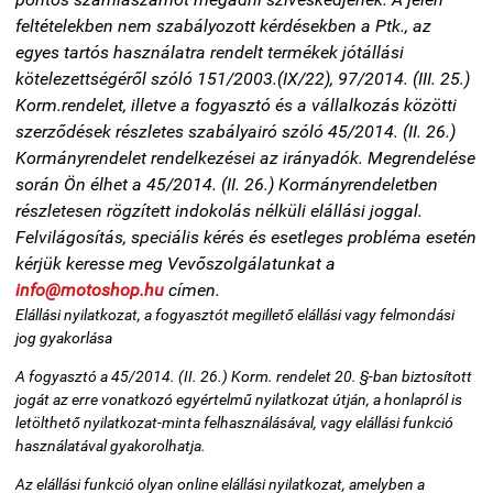
feltételekben nem szabályozott kérdésekben a
Ptk., az
egyes tartós használatra rendelt termékek jótállási
kötelezettségéről szóló 151/2003.(IX/22),
97/2014. (III. 25.)
Korm.rendelet, illetve a fogyasztó és a vállalkozás közötti
szerződések részletes szabályairó szóló 45/2014. (II. 26.)
Kormányrendelet
rendelkezései az irányadók. Megrendelése
során Ön élhet a
45/2014. (II. 26.) Kormányrendeletben
részletesen rögzített indokolás nélküli elállási joggal.
Felvilágosítás, speciális kérés és esetleges probléma esetén
kérjük keresse meg Vevőszolgálatunkat a
info@motoshop.hu
címen.
Elállási nyilatkozat, a fogyasztót megillető elállási vagy felmondási
jog gyakorlása
A fogyasztó a 45/2014. (II. 26.) Korm. rendelet 20. §-ban biztosított
jogát az erre vonatkozó egyértelmű nyilatkozat útján, a honlapról is
letölthető nyilatkozat-minta felhasználásával, vagy elállási funkció
használatával gyakorolhatja.
Az elállási funkció olyan online elállási nyilatkozat, amelyben a