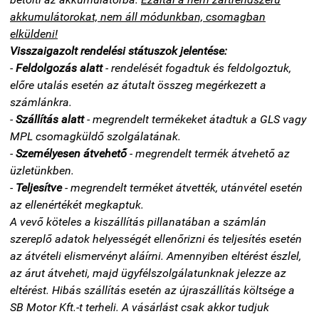
akkumulátorokat, nem áll módunkban, csomagban
elküldeni!
Visszaigazolt rendelési státuszok jelentése:
-
Feldolgozás alatt
- rendelését fogadtuk és feldolgoztuk,
előre utalás esetén az átutalt összeg megérkezett a
számlánkra.
-
Szállítás alatt
- megrendelt termékeket átadtuk a GLS vagy
MPL csomagküldő szolgálatának.
-
Személyesen átvehető
- megrendelt termék átvehető az
üzletünkben.
-
Teljesítve
- megrendelt terméket átvették, utánvétel esetén
az ellenértékét megkaptuk.
A vevő köteles a kiszállítás pillanatában a számlán
szereplő adatok helyességét ellenőrizni és teljesítés esetén
az átvételi elismervényt aláírni. Amennyiben eltérést észlel,
az árut átveheti, majd ügyfélszolgálatunknak jelezze az
eltérést. Hibás szállítás esetén az újraszállítás költsége a
SB Motor Kft.-t terheli. A vásárlást csak akkor tudjuk