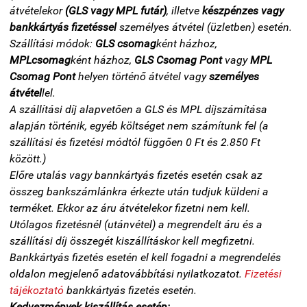
átvételekor
(GLS vagy MPL futár)
, illetve
készpénzes vagy
bankkártyás fizetéssel
személyes átvétel (üzletben) esetén.
Szállítási módok:
GLS csomag
ként házhoz,
MPL
csomag
ként házhoz,
GLS Csomag Pont
vagy
MPL
Csomag Pont
helyen történő átvétel vagy
személyes
átvétel
lel.
A szállítási díj alapvetően a GLS és MPL díjszámítása
alapján történik, egyéb költséget nem számítunk fel (a
szállítási és fizetési módtól függően 0 Ft és 2.850 Ft
között.)
Előre utalás vagy bannkártyás fizetés esetén csak az
összeg bankszámlánkra érkezte után tudjuk küldeni a
terméket. Ekkor az áru átvételekor fizetni nem kell.
Utólagos fizetésnél (utánvétel) a megrendelt áru és a
szállítási díj összegét kiszállításkor kell megfizetni.
Bankkártyás fizetés esetén el kell fogadni a megrendelés
oldalon megjelenő adatovábbítási nyilatkozatot.
Fizetési
tájékoztató
bankkártyás fizetés esetén.
Kedvezmények kiszállítás esetén: