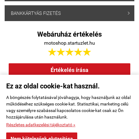
BANKKÁRTYÁS FIZETÉS

Webáruház értékelés
motoshop.startuzlet.hu





Értékelés írása
Ez az oldal cookie-kat használ.
Elállás a szerződéstől
|
Barion
|
Kezdőlap
|
Regisztráció
|
A böngészés folytatásával jóváhagyja, hogy használjunk az oldal
működéséhez szükséges cookie-kat. Statisztikai, marketing célú
Rendelési feltételek
|
Elérhetőségek
|
Kosár tartalma, megrendelés
|
vagy személyre szabással kapcsolatos cookie-kat csak az Ön
hozzájárulása után használunk.
Oldaltérkép
|
Részletes adatkezelési tájékoztató »
motoshop.startuzlet.hu -
SB Motoralkatrész Kft.
-
ÁSZF
-
Adatkezelési
Nem kötelezőek elutasítása