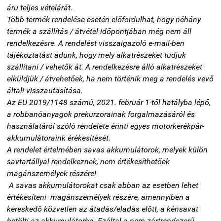
áru teljes vételárát.
Több termék rendelése esetén előfordulhat, hogy néhány
termék a szállítás / átvétel időpontjában még nem áll
rendelkezésre. A rendelést visszaigazoló e-mail-ben
tájékoztatást adunk, hogy mely alkatrészeket tudjuk
szállítani / vehetők át. A rendelkezésre álló alkatrészeket
elküldjük / átvehetőek, ha nem történik meg a rendelés vevő
általi visszautasítása.
Az EU 2019/1148 számú, 2021. február 1-től hatályba lépő,
a robbanóanyagok prekurzorainak forgalmazásáról és
használatáról szóló rendelete érinti egyes motorkerékpár-
akkumulátoraink érékesítését.
A rendelet értelmében savas akkumulátorok, melyek külön
savtartállyal rendelkeznek, nem értékesíthetőek
magánszemélyek részére!
A savas akkumulátorokat csak abban az esetben lehet
értékesíteni magánszemélyek részére, amennyiben a
kereskedő közvetlen az átadás/eladás előtt, a kénsavat
betölti az akkumulátorba.
Ezáltal a nem zártrendszerű