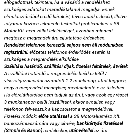
elfogadottnak tekinteni, ha a vásárló a rendeléshez
szükséges adatokat maradéktalanul megadja. Ennek
elmulasztásából eredő károkért, téves adatközlésért, illetve
folyamat közben felmerülő technikai problémákért a SB
Motor Kft. nem vállal felelősséget, azonban mindent
megtesz a megrendelt áru eljuttatása érdekében.
Rendelést telefonon keresztül sajnos nem áll módunkban
regisztrálni
, előzetes telefonos érdeklődés esetén is
szükséges a megrendelés elküldése.
Szállítási határidő,
szállítási díjak
, fizetési feltételek, átvétel:
A szállítási határidő a megrendelés beérkeztétől /
visszaigazolásától számított 1-2 munkanap, attól függően,
hogy a megrendelt mennyiség megtalálható-e az üzletben.
Ha előreláthatólag nem tudjuk az árut, vagy azok egy részét
3 munkanapon belül leszállítani, akkor e-mailen vagy
telefonon felvesszük a kapcsolatot a megrendelővel.
Fizetési módok:
előre utalással
a SB Motoralkatrész Kft.
bankszámlaszámára vagy címére,
bankkártyás fizetéssel
(Simple és Barion)
rendeléskor,
utánvétellel
az áru