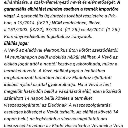
elhárítására, a szakvéleményező nevét és elérhetőségét.
A
garanciális elbírálást minden esetben a termék importőre
végzi.
A garanciális ügyintézés további részleteire a
Ptk.-
ban, a 19/2014. (IV.29.) NGM rendeletben, illetve
a 151/2003. (IX/22), 97/2014. (III. 25.) és 45/2014. (II. 26.)
Kormányrendeletben
foglaltak az irányadók.
Elállás joga:
A Vevő az eladóval elektronikus úton kötött szerződéstől,
14 munkanapon belül indoklás nélkül elállhat. A Vevő az
elállás jogát attól a naptól kezdve gyakorolhatja, mikor a
terméket átvette. A Vevő elállási jogát a fentiekben
meghatározott határidőn belül az Eladóhoz eljuttatott
írásbeli nyilatkozattal gyakorolhatja. Ha a Vevő a fent
megjelölt határidőn belül a vásárlástól eláll, ezen közléstől
számított 14 napon belül köteles a terméket
visszaszolgáltatni az Eladónak. A visszaszolgáltatás
esetleges költségei a Vevőt terhelik. Az elállást követő 14
napon belül, de legkésőbb a visszaszolgáltatott áru
bérkezését követően az Eladó visszatéríti a Vevőnek a Vevő