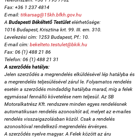
Fax: +36 1 237 4814
E-mail:
titkarsag@15kh.bfkh.gov.hu
A
Budapesti Békéltető Testület
elérhetősége:
1016 Budapest, Krisztina krt. 99. III. em. 310.
Levelezési cím: 1253 Budapest, Pf.: 10.
E-mail cím:
bekelteto.testulet@bkik.hu
Fax: 06 (1) 488 21 86
Telefon: 06 (1) 488 21 31
A szerződés hatálya:
Jelen szerződés a megrendelés elküldésével lép hatályba és
a megrendelés teljesülésével zárul le. Folyamatos rendelés
esetén a szerződés mindaddig hatályba marad, míg a felek
egymással fennálló követelése nem teljesül. Az SB
Motoralkatrész Kft. rendszere minden egyes rendelésnek
automatikusan rendelés azonosítót ad, melyet az e-mailes
rendelés visszaigazolásban közöl. Csak a rendelés
azonosítóval rendelkező megrendelés érvényes.
A szerződés nyelve magyar. A Felek között az áru