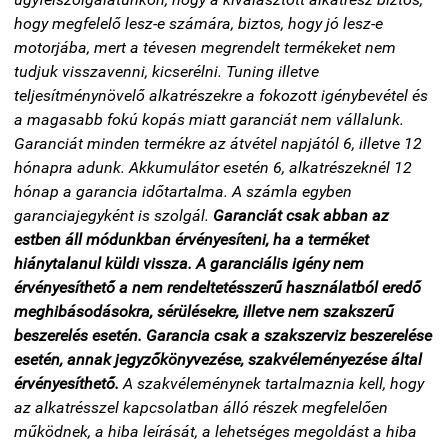
hogy megfelelő lesz-e számára, biztos, hogy jó lesz-e
motorjába, mert a tévesen megrendelt termékeket nem
tudjuk visszavenni, kicserélni. Tuning illetve
teljesítménynövelő alkatrészekre a fokozott igénybevétel és
a magasabb fokú kopás miatt garanciát nem vállalunk.
Garanciát minden termékre az átvétel napjától 6, illetve 12
hónapra adunk. Akkumulátor esetén 6, alkatrészeknél 12
hónap a garancia időtartalma. A számla egyben
garanciajegyként is szolgál.
Garanciát csak abban az
estben áll módunkban érvényesíteni, ha a terméket
hiánytalanul küldi vissza. A garanciális igény nem
érvényesíthető a nem rendeltetésszerű használatból eredő
meghibásodásokra, sérülésekre, illetve nem szakszerű
beszerelés esetén. Garancia csak a szakszerviz beszerelése
esetén, annak jegyzőkönyvezése, szakvéleményezése által
érvényesíthető.
A szakvéleménynek tartalmaznia kell, hogy
az alkatrésszel kapcsolatban álló részek megfelelően
működnek, a hiba leírását, a lehetséges megoldást a hiba