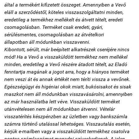
által a termékért kifizetett összeget. Amennyiben a Vevő
eláll a szerződéstől, köteles visszaszolgáltatni minden,
eredetileg a termékhez mellékelt és átvett tételt, eredeti
csomagolásban.
Terméket
csak eredeti, gyári,
sérülésmentes, csomagolásban az átvételkori
állapotban
áll módunkban visszavenni.
Kibontott, sérült, már beépített alkatrészek cseréjére nincs
mód!
Ha a Vevő a visszaküldött termékhez nem mellékel
minden, eredetileg a Vevő részére átadott tételt, az Eladó
fenntartja magának a jogot arra, hogy a hiányos terméket
nem veszi át és annak értékét nem téríti vissza a vevőnek.
Egészségügyi és higéniai okok miatt, bukósisakot és sisak
maszkot nem áll módunkban visszavásárolni, amennyiben
az már használatba lett véve. Visszaküldött terméket
utánvételesen nem áll módunkban átvenni. Vételár
visszatérítés készpénzben az üzletben vagy bankszámla
számra történő utalással lehetséges. Visszautalás esetén,
kérjük e-mailben vagy a visszaküldött termékhez csatolva
pontos számlaszámot megadni szíveskedjenek. A jelen