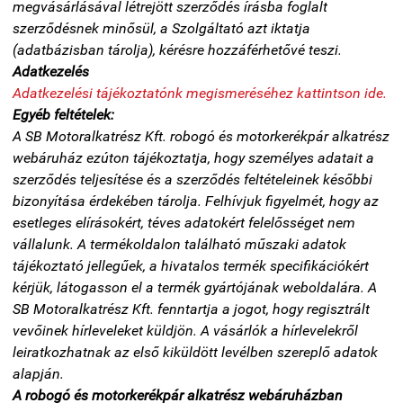
megvásárlásával létrejött szerződés írásba foglalt
szerződésnek minősül, a Szolgáltató azt iktatja
(adatbázisban tárolja), kérésre hozzáférhetővé teszi.
Adatkezelés
Adatkezelési tájékoztatónk megismeréséhez kattintson ide.
Egyéb feltételek:
A SB Motoralkatrész Kft. robogó és motorkerékpár alkatrész
webáruház ezúton tájékoztatja, hogy személyes adatait a
szerződés teljesítése és a szerződés feltételeinek későbbi
bizonyítása érdekében tárolja. Felhívjuk figyelmét, hogy az
esetleges elírásokért, téves adatokért felelősséget nem
vállalunk. A termékoldalon található műszaki adatok
tájékoztató jellegűek, a hivatalos termék specifikációkért
kérjük, látogasson el a termék gyártójának weboldalára. A
SB Motoralkatrész Kft. fenntartja a jogot, hogy regisztrált
vevőinek hírleveleket küldjön. A vásárlók a hírlevelekről
leiratkozhatnak az első kiküldött levélben szereplő adatok
alapján.
A robogó és motorkerékpár alkatrész webáruházban