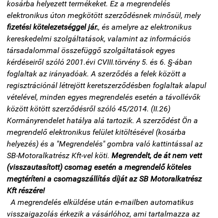
kosárba helyezett termékeket. Ez a megrendelés
elektronikus úton megkötött szerződésnek minősül, mely
fizetési kötelezetséggel jár.
, és amelyre az elektronikus
kereskedelmi szolgáltatások, valamint az információs
társadalommal összefüggő szolgáltatások egyes
kérdéseiről szóló 2001.évi CVIII.törvény 5. és 6. §-ában
foglaltak az irányadóak. A szerződés a felek között a
regisztrációnál létrejött keretszerződésben foglaltak alapul
vételével, minden egyes megrendelés esetén a távollévők
között kötött szerződésről szóló 45/2014. (II.26)
Kormányrendelet hatálya alá tartozik. A szerződést Ön a
megrendelő elektronikus felület kitöltésével (kosárba
helyezés) és a "Megrendelés" gombra való kattintással az
SB-Motoralkatrész Kft-vel köti.
Megrendelt, de át nem vett
(visszautasított) csomag esetén a megrendelő köteles
megtéríteni a csomagszállítás díját az SB Motoralkatrész
Kft részére!
A megrendelés elküldése után e-mailben automatikus
visszaigazolás érkezik a vásárlóhoz, ami tartalmazza az