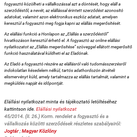
fogyasztó közölheti a vállalkozással azt a döntését, hogy eláll a
szerződéstől, a nevét, az elállással érintett szerződést azonosító
adatokat, valamint azon elektronikus eszköz adatait, amelyen
keresztül a fogyasztó meg fogja kapni az elállás megerősítését.
Az elállási funkció a Honlapon az „Elállás a szerződéstől”
hivatkozáson keresztül érhető el. A fogyasztó az online elállási
nyilatkozatot az „Elállás megerősítése” szöveggel ellátott megerősítő
funkció használatával küldheti el az Eladónak.
Az Eladó a fogyasztó részére az elállásról való tudomásszerzésről
indokolatlan késedelem nélkül, tartós adathordozón átvételi
elismervényt küld, amely tartalmazza az elállás tartalmát, valamint a
megküldés napját és időpontját.
Elállási nyilatkozat minta és tájékoztató letöltéséhez
kattintson ide.
Elállási nyilatkozat
45/2014. (II. 26.) Korm. rendelet a
fogyasztó és a
vállalkozás közötti szerződések részletes szabályairól:
Jogtár
;
Magyar Közlöny