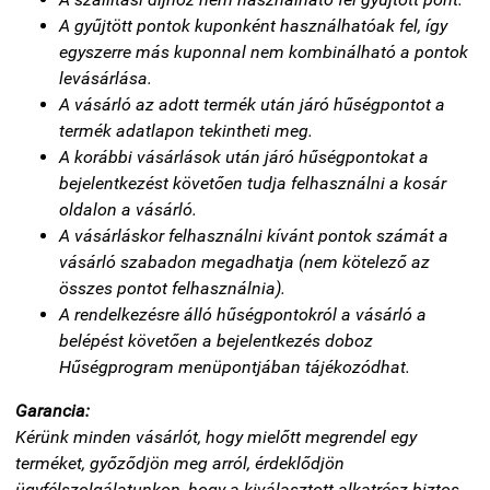
A gyűjtött pontok kuponként használhatóak fel, így
egyszerre más kuponnal nem kombinálható a pontok
levásárlása.
A vásárló az adott termék után járó hűségpontot a
termék adatlapon tekintheti meg.
A korábbi vásárlások után járó hűségpontokat a
bejelentkezést követően tudja felhasználni a kosár
oldalon a vásárló.
A vásárláskor felhasználni kívánt pontok számát a
vásárló szabadon megadhatja (nem kötelező az
összes pontot felhasználnia).
A rendelkezésre álló hűségpontokról a vásárló a
belépést követően a bejelentkezés doboz
Hűségprogram menüpontjában tájékozódhat.
Garancia:
Kérünk minden vásárlót, hogy mielőtt megrendel egy
terméket, győződjön meg arról, érdeklődjön
ügyfélszolgálatunkon, hogy a kiválasztott alkatrész biztos,