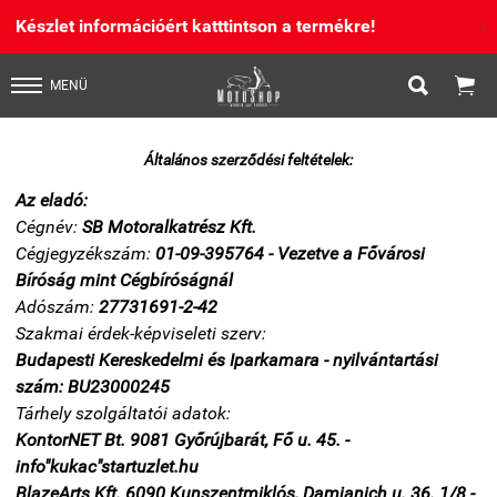
Készlet információért katttintson a termékre!
X


MENÜ
Általános szerződési feltételek:
Az eladó:
Cégnév:
SB Motoralkatrész Kft.
Cégjegyzékszám:
01-09-395764 - Vezetve a Fővárosi
Bíróság mint Cégbíróságnál
Adószám:
27731691-2-42
Szakmai érdek-képviseleti szerv:
Budapesti Kereskedelmi és Iparkamara - nyilvántartási
szám: BU23000245
Tárhely szolgáltatói adatok:
KontorNET Bt. 9081 Győrújbarát, Fő u. 45. -
info"kukac"startuzlet.hu
BlazeArts Kft. 6090 Kunszentmiklós, Damjanich u. 36. 1/8 -