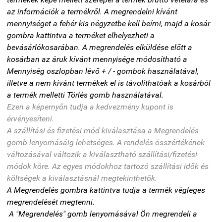
az információk a termékről. A megrendelni kívánt
mennyiséget a fehér kis négyzetbe kell beírni, majd a kosár
gombra kattintva a terméket elhelyezheti a
bevásárlókosarában. A megrendelés elküldése előtt a
kosárban az áruk kívánt mennyisége módosítható a
Mennyiség oszlopban lévő + / - gombok használatával,
illetve a nem kívánt termékek el is távolíthatóak a kosárból
a termék melletti Törlés gomb használatával.
Ezen a képernyőn tudja a kedvezmény kupont is
érvényesíteni.
A szállítási és fizetési mód kiválasztása a Megrendelés
gomb lenyomásáig lehetséges. A rendelés összértékének
változásával változik a kiválasztható szállítási/fizetési
módok köre. Az egyes módokhoz tartozó szállítási idők és
költségek a kiválasztásnál megtekinthetők.
A Megrendelés gombra kattintva tudja a termék végleges
megrendelését megtenni.
A "Megrendelés" gomb lenyomásával Ön megrendeli a