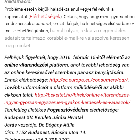
Reklamáció:
Probléma esetén kérjük haladéktalanul vegye fel velünk a
Elérhetőségek
kapcsolatot (
). Célunk, hogy hogy minél gyorsabban
rendezhessük a panaszt, emiatt kérjük, ha lehetséges elsősorban e-
ha volt olyan, akkor a megrendelés
mail elérhetőségünkön,
adatait tartalmazó korábbi e-mail-re válaszolva keressen
meg minket.
Felhívjuk figyelmét, hogy 2016. február 15-étől elérhető az
online vitarendezés
i platform, ahol további lehetőség van
az online kereskesővel szembeni panasz benyújtására.
Ennek elérhetősége:
http://ec.europa.eu/consumers/odr/
.
További információt a platform működéséről az alábbi
cikkben talál:
http://bekeltet.hu/hirek/online-vitarendezes-
ingyen-gyorsan-egyszeruen-gyakori-kerdesek-es-valaszok/
Területileg illetékes
Fogyasztóvédelem
elérhetősége:
Budapest XV. Kerületi Járási Hivatal
Járás vezetője: Dr. Bégány Attila
Cím: 1153 Budapest, Bácska utca 14.
Telefonszám: +36 1 795 7702