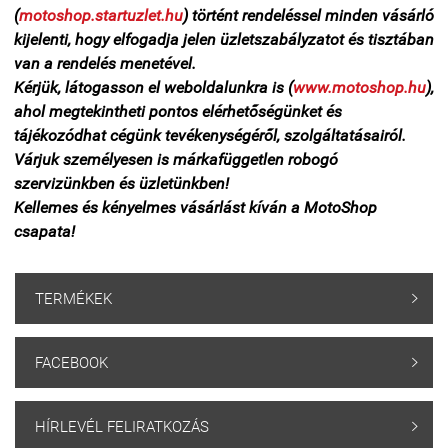
(
motoshop.startuzlet.hu
) történt rendeléssel minden vásárló
kijelenti, hogy elfogadja jelen üzletszabályzatot és tisztában
van a rendelés menetével.
Kérjük, látogasson el weboldalunkra is
(
www.motoshop.hu
)
,
ahol megtekintheti pontos elérhetőségünket és
tájékozódhat cégünk tevékenységéről, szolgáltatásairól.
Várjuk személyesen is márkafüggetlen robogó
szervizünkben és üzletünkben!
Kellemes és kényelmes vásárlást kíván a MotoShop
csapata!
TERMÉKEK

FACEBOOK

HÍRLEVÉL FELIRATKOZÁS
