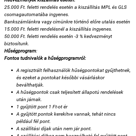
25.000 Ft. feletti rendelés esetén a kiszállítás MPL és GLS
csomagautomatába ingyenes.
Bankszámlánkra vagy címünkre történő előre utalás esetén
15.000 Ft. feletti rendelésnél a kiszállítás ingyenes.
50.000 Ft. feletti rendelés esetén -3 % kedvezményt
biztosítunk.
Hűségprogram
:
Fontos tudnivalók a hűségprogramról:
A regisztrált felhasználók hűségpontokat gyűjthetnek,
és ezeket a pontokat későbbi vásárláskor
beválthatják.
A hűségpontok csak teljesített állapotú rendelések
után járnak.
1 gyűjtött pont 1 Ft-ot ér
A gyűjtött pontok kerekítve vannak, tehát nincs
például fél pont.
A szállítási díjak után nem jár pont.
A szállítási díjhoz nem használható fel gyűjtött pont.