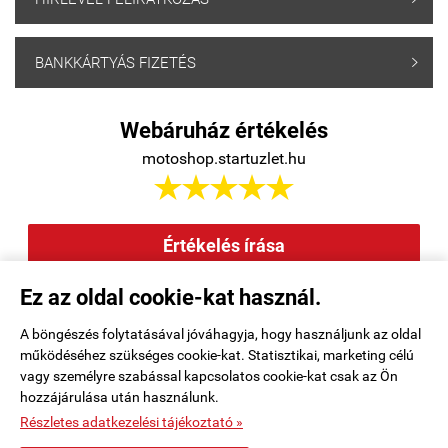
BANKKÁRTYÁS FIZETÉS

Webáruház értékelés
motoshop.startuzlet.hu





Értékelés írása
Ez az oldal cookie-kat használ.
Elállás a szerződéstől
|
Barion
|
Kezdőlap
|
Regisztráció
|
A böngészés folytatásával jóváhagyja, hogy használjunk az oldal
működéséhez szükséges cookie-kat. Statisztikai, marketing célú
Rendelési feltételek
|
Elérhetőségek
|
Kosár tartalma, megrendelés
|
vagy személyre szabással kapcsolatos cookie-kat csak az Ön
hozzájárulása után használunk.
Oldaltérkép
|
Részletes adatkezelési tájékoztató »