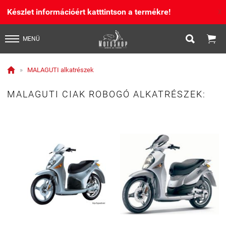
Készlet információért katttintson a termékre!
X


MENÜ

»
MALAGUTI alkatrészek
MALAGUTI CIAK ROBOGÓ ALKATRÉSZEK: