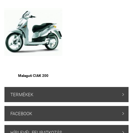
Malaguti CIAK 200
TERMÉKEK

FACEBOOK

HÍRLEVÉL FELIRATKOZÁS
