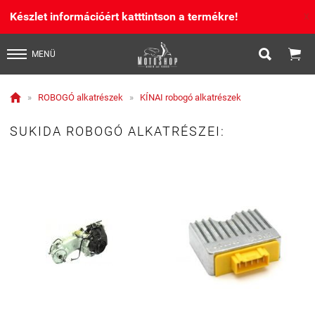
Készlet információért katttintson a termékre!
X


MENÜ

»
ROBOGÓ alkatrészek
»
KÍNAI robogó alkatrészek
SUKIDA ROBOGÓ ALKATRÉSZEI: