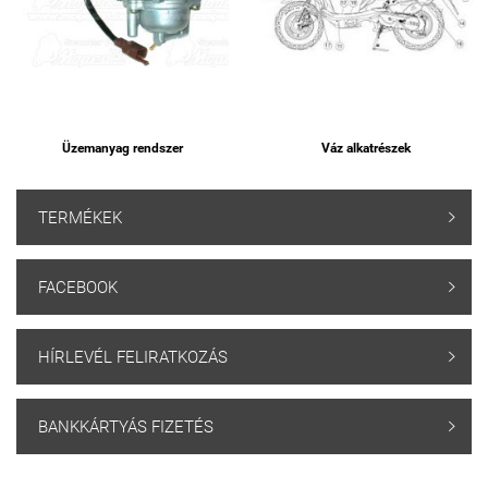
Üzemanyag rendszer
Váz alkatrészek
TERMÉKEK

FACEBOOK

HÍRLEVÉL FELIRATKOZÁS

BANKKÁRTYÁS FIZETÉS
