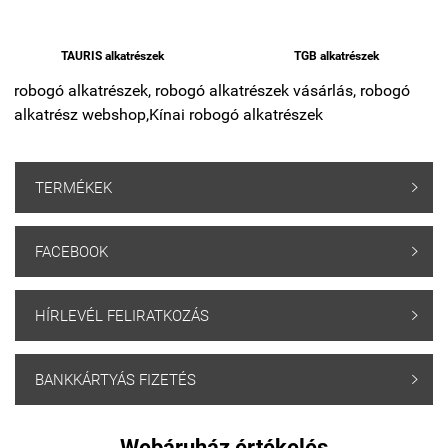
TAURIS alkatrészek
TGB alkatrészek
robogó alkatrészek, robogó alkatrészek vásárlás, robogó
alkatrész webshop,
Kínai robogó alkatrészek
TERMÉKEK

FACEBOOK

HÍRLEVÉL FELIRATKOZÁS

BANKKÁRTYÁS FIZETÉS

Webáruház értékelés