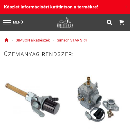
Készlet információért katttintson a termékre!
X


MENÜ

»
SIMSON alkatrészek
»
Simson STAR SR4
ÜZEMANYAG RENDSZER: