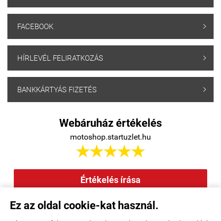
FACEBOOK

HÍRLEVÉL FELIRATKOZÁS

BANKKÁRTYÁS FIZETÉS

Webáruház értékelés
motoshop.startuzlet.hu





Értékelés írása
Ez az oldal cookie-kat használ.
Elállás a szerződéstől
|
Barion
|
Kezdőlap
|
Regisztráció
|