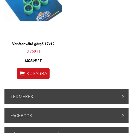
Variátor váltó görgő 17x12
3 760 Ft
MORINI
2T

KOSÁRBA
TERMÉKEK

FACEBOOK
