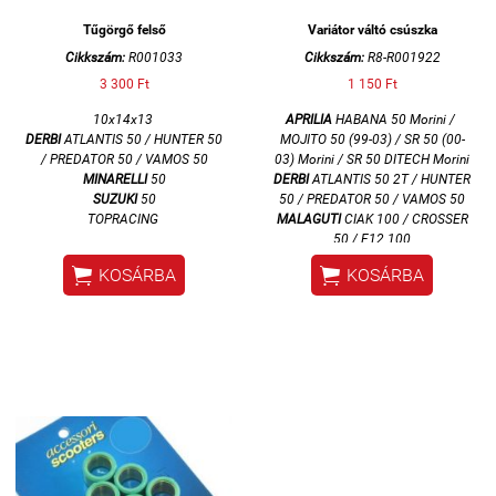
Tűgörgő felső
Variátor váltó csúszka
Cikkszám:
R001033
Cikkszám:
R8-R001922
3 300 Ft
1 150 Ft
10x14x13
APRILIA
HABANA 50 Morini /
DERBI
ATLANTIS 50 / HUNTER 50
MOJITO 50 (99-03) / SR 50 (00-
/ PREDATOR 50 / VAMOS 50
03) Morini / SR 50 DITECH Morini
MINARELLI
50
DERBI
ATLANTIS 50 2T / HUNTER
SUZUKI
50
50 / PREDATOR 50 / VAMOS 50
TOPRACING
MALAGUTI
CIAK 100 / CROSSER
50 / F12 100
SUZUKI
ADDRESS 50-100 / AP /


KOSÁRBA
KOSÁRBA
GEMA CA11A / HI UP CA1DA /
KATANA AY50 AC-LC / LET'S /
LOVE / RAN NEW RAN CA17A /
HI-UP