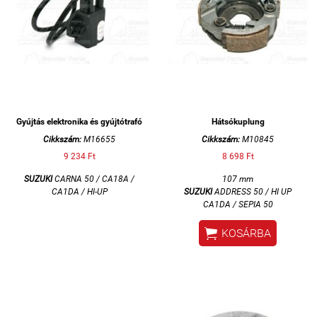
Gyújtás elektronika és gyújtótrafó
Hátsókuplung
Cikkszám:
M16655
Cikkszám:
M10845
9 234 Ft
8 698 Ft
SUZUKI
CARNA 50 / CA18A /
107 mm
CA1DA / HI-UP
SUZUKI
ADDRESS 50 / HI UP
CA1DA / SEPIA 50

KOSÁRBA