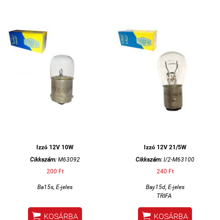
Izzó 12V 10W
Izzó 12V 21/5W
Cikkszám:
M63092
Cikkszám:
I/2-M63100
200 Ft
240 Ft
Ba15s, E-jeles
Bay15d,
E-jeles
TRIFA


KOSÁRBA
KOSÁRBA