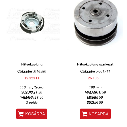
Hátsókuplung
Hátsókuplung szerkezet
Cikkszám:
M16580
Cikkszám:
R001711
12 323 Ft
26 106 Ft
110 mm, Racing
109 mm
SUZUKI
2T 50
MALAGUTI
50
YAMAHA
2T 50
MORINI
50
3 pofás
SUZUKI
50


KOSÁRBA
KOSÁRBA