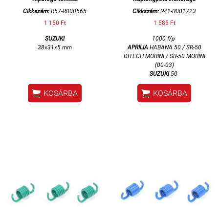
Cikkszám:
R57-R000565
Cikkszám:
R41-R001723
1 150 Ft
1 585 Ft
SUZUKI
1000 f/p
38x31x5 mm
APRILIA
HABANA 50 / SR-50
DITECH MORINI / SR-50 MORINI
(00-03)
SUZUKI
50


KOSÁRBA
KOSÁRBA