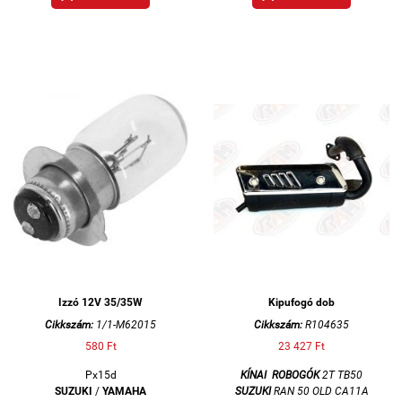
Izzó 12V 35/35W
Kipufogó dob
Cikkszám:
1/1-M62015
Cikkszám:
R104635
580 Ft
23 427 Ft
Px15d
KÍNAI
ROBOGÓK
2T TB50
SUZUKI
/
YAMAHA
SUZUKI
RAN 50 OLD CA11A