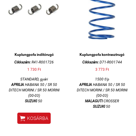
Kuplungpofa indítórugó
Kuplungpofa kontrasztrugó
Cikkszám:
R41-R001726
Cikkszám:
D71-R001744
1 730 Ft
3 773 Ft
STANDARD, gyári
1500 f/p
APRILIA
HABANA 50 / SR 50
APRILIA
HABANA 50 / SR 50
DITECH MORINI / SR 50 MORINI
DITECH MORINI / SR 50 MORINI
(00-03)
(00-03)
SUZUKI
50
MALAGUTI
CROSSER
SUZUKI
50

KOSÁRBA