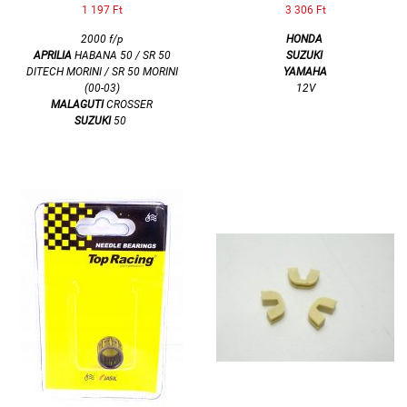
1 197 Ft
3 306 Ft
2000 f/p
HONDA
APRILIA
HABANA 50 / SR 50
SUZUKI
DITECH MORINI / SR 50 MORINI
YAMAHA
(00-03)
12V
MALAGUTI
CROSSER
SUZUKI
50