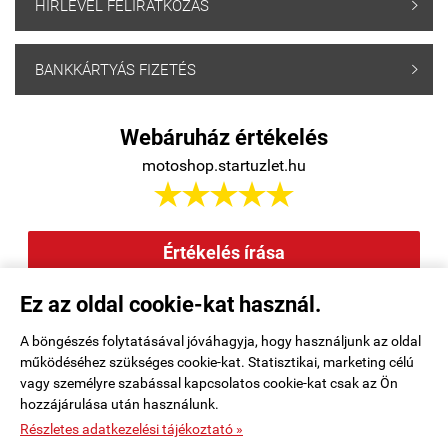
HÍRLEVÉL FELIRATKOZÁS

BANKKÁRTYÁS FIZETÉS

Webáruház értékelés
motoshop.startuzlet.hu





Értékelés írása
Ez az oldal cookie-kat használ.
Elállás a szerződéstől
|
Barion
|
Kezdőlap
|
Regisztráció
|
A böngészés folytatásával jóváhagyja, hogy használjunk az oldal
működéséhez szükséges cookie-kat. Statisztikai, marketing célú
Rendelési feltételek
|
Elérhetőségek
|
Kosár tartalma, megrendelés
|
vagy személyre szabással kapcsolatos cookie-kat csak az Ön
hozzájárulása után használunk.
Oldaltérkép
|
Részletes adatkezelési tájékoztató »