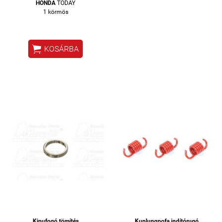
HONDA
TODAY
1 körmös

KOSÁRBA
Kipufogó tömítés
Kuplungpofa indítórugó