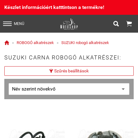
Készlet információért katttintson a termékre!
X


MENÜ

»
ROBOGÓ alkatrészek
»
SUZUKI robogó alkatrészek
SUZUKI CARNA ROBOGÓ ALKATRÉSZEI:
Szűrés beállítások
