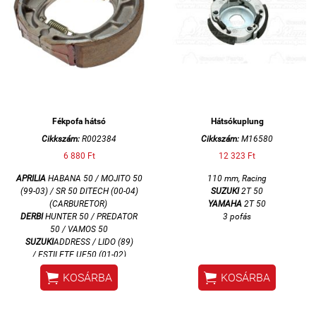
Fékpofa hátsó
Hátsókuplung
Cikkszám:
R002384
Cikkszám:
M16580
6 880 Ft
12 323 Ft
APRILIA
HABANA 50 /
MOJITO 50
110 mm, Racing
(99-03) /
SR 50 DITECH (00-04)
SUZUKI
2T 50
(CARBURETOR)
YAMAHA
2T 50
DERBI
HUNTER 50 / PREDATOR
3 pofás
50 / VAMOS 50
SUZUKI
ADDRESS / LIDO (89)
/
ESTILETE UF50 (01-02)
/
KATANA AY50 (97-03) /
SEPIA


KOSÁRBA
KOSÁRBA
50 (92-96) /
ZILLION UX50 (99-
02) / VECSTAR AN 125 (94-08)
120x25 mm