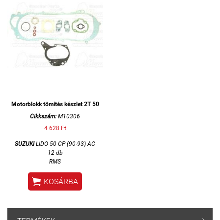
Motorblokk tömítés készlet 2T 50
Cikkszám:
M10306
4 628 Ft
SUZUKI
LIDO 50 CP (90-93) AC
12 db
RMS

KOSÁRBA