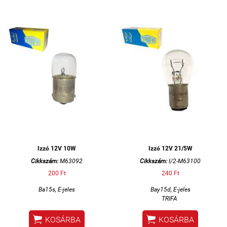
Izzó 12V 10W
Izzó 12V 21/5W
Cikkszám:
M63092
Cikkszám:
I/2-M63100
200 Ft
240 Ft
Ba15s, E-jeles
Bay15d,
E-jeles
TRIFA


KOSÁRBA
KOSÁRBA