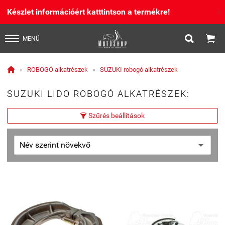
Készlet információért katttintson a termékre!
X


MENÜ

»
ROBOGÓ alkatrészek
»
SUZUKI robogó alkatrészek
SUZUKI LIDO ROBOGÓ ALKATRÉSZEK:
Szűrés beállítások
