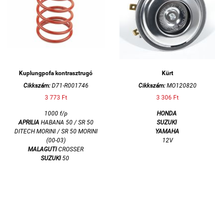
Kuplungpofa kontrasztrugó
Kürt
Cikkszám:
D71-R001746
Cikkszám:
MO120820
3 773 Ft
3 306 Ft
1000 f/p
HONDA
APRILIA
HABANA 50 / SR 50
SUZUKI
DITECH MORINI / SR 50 MORINI
YAMAHA
(00-03)
12V
MALAGUTI
CROSSER
SUZUKI
50