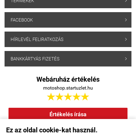
TERMÉKEK

FACEBOOK

HÍRLEVÉL FELIRATKOZÁS

BANKKÁRTYÁS FIZETÉS

Webáruház értékelés
motoshop.startuzlet.hu





Értékelés írása
Ez az oldal cookie-kat használ.