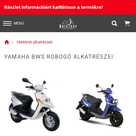
Készlet információért katttintson a termékre!
X


MENÜ

»
YAMAHA alkatrészek
YAMAHA BWS ROBOGÓ ALKATRÉSZEI: