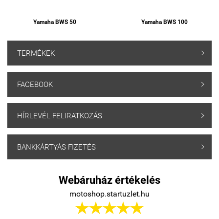
Yamaha BWS 50
Yamaha BWS 100
TERMÉKEK

FACEBOOK

HÍRLEVÉL FELIRATKOZÁS

BANKKÁRTYÁS FIZETÉS

Webáruház értékelés
motoshop.startuzlet.hu




