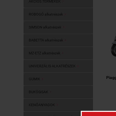
AKCIÓS TERMÉKEK

ROBOGÓ alkatrészek

SIMSON alkatrészek

BABETTA alkatrészek

MZ-ETZ alkatrészek

UNIVERZÁLIS ALKATRÉSZEK

Piagg
GUMIK

BUKÓSISAK

KENŐANYAGOK
