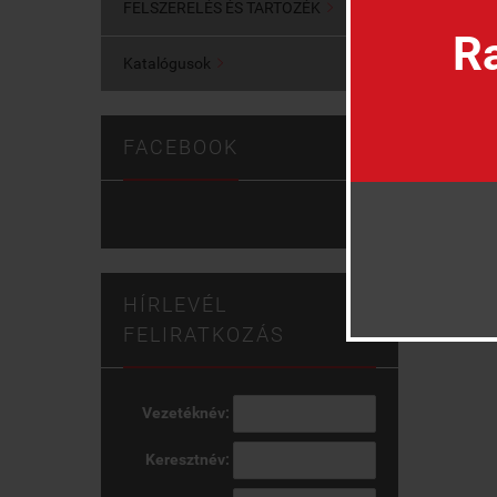
FELSZERELÉS ÉS TARTOZÉK

Ra
Katalógusok

FACEBOOK
HÍRLEVÉL
FELIRATKOZÁS
Vezetéknév:
Keresztnév: