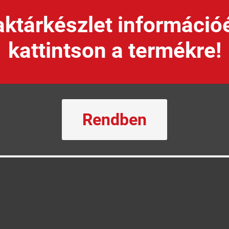
ktárkészlet információ
kattintson a termékre!
Rendben