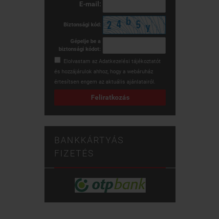
E-mail:
Biztonsági kód:
Gépelje be a
biztonsági kódot:
Elolvastam az
Adatkezelési tájékoztatót
és hozzájárulok ahhoz, hogy a webáruház
értesítsen engem az aktuális ajánlatairól.
Feliratkozás
BANKKÁRTYÁS
FIZETÉS