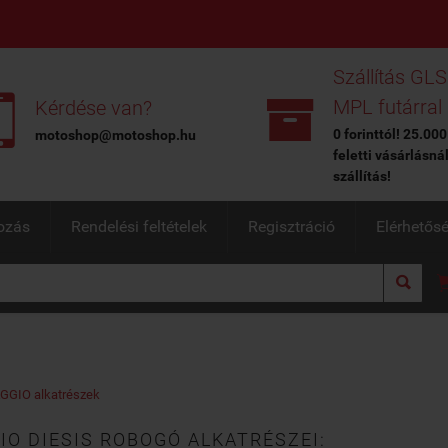
Szállítás GLS


MPL futárral
Kérdése van?
0 forinttól! 25.000
motoshop@motoshop.hu
feletti vásárlásná
szállítás!
ozás
Rendelési feltételek
Regisztráció
Elérhetős

GGIO alkatrészek
IO DIESIS ROBOGÓ ALKATRÉSZEI: