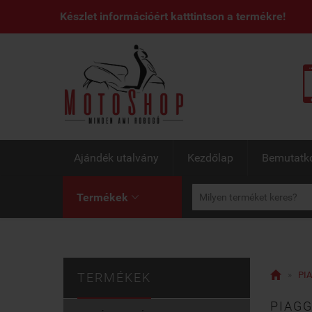
Készlet információért katttintson a termékre!
Ajándék utalvány
Kezdőlap
Bemutatk
Termékek


»
PIA
TERMÉKEK
PIAGG