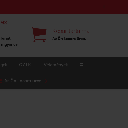
X
 és

Kosár tartalma
 forint
Az Ön kosara
üres
.
l ingyenes
égek
GY.I.K.
Vélemények



Az Ön kosara
üres
.