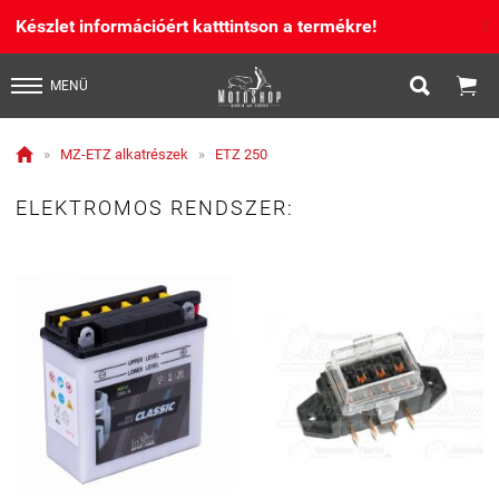
Készlet információért katttintson a termékre!
X


MENÜ

»
MZ-ETZ alkatrészek
»
ETZ 250
ELEKTROMOS RENDSZER: