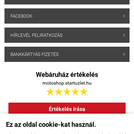
FACEBOOK

HÍRLEVÉL FELIRATKOZÁS

BANKKÁRTYÁS FIZETÉS

Webáruház értékelés
motoshop.startuzlet.hu





Értékelés írása
Ez az oldal cookie-kat használ.
Elállás a szerződéstől
|
Barion
|
Kezdőlap
|
Regisztráció
|