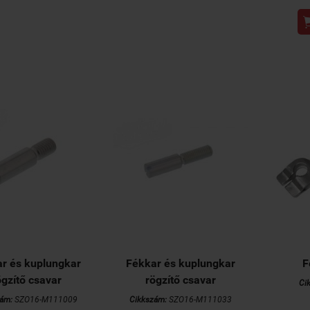
r és kuplungkar
Fékkar és kuplungkar
F
ögzítő csavar
rögzítő csavar
Ci
ám:
SZO16-M111009
Cikkszám:
SZO16-M111033