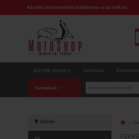
Készlet információért katttintson a termékre!
Ajándék utalvány
Kezdőlap
Bemutatk
Termékek

Szűrés


»
SIM
FÉKR
ÁR
