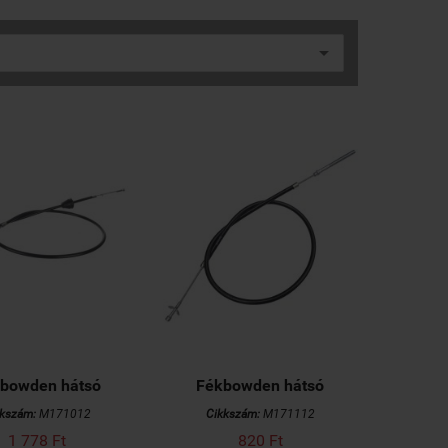
bowden hátsó
Fékbowden hátsó
kkszám:
M171012
Cikkszám:
M171112
1 778 Ft
820 Ft