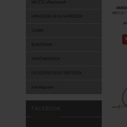
MZ-ETZ alkatrészek

SIMSO
KR51/2 / 
UNIVERZÁLIS ALKATRÉSZEK

M
GUMIK

BUKÓSISAK

KENŐANYAGOK

FELSZERELÉS ÉS TARTOZÉK

Katalógusok

FACEBOOK