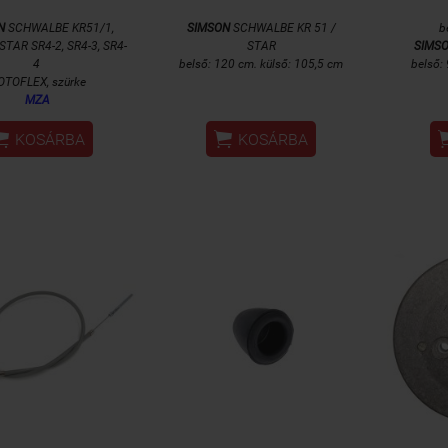
N
SCHWALBE KR51/1,
SIMSON
SCHWALBE KR 51 /
b
STAR SR4-2, SR4-3, SR4-
STAR
SIMS
4
belső: 120 cm. külső: 105,5 cm
belső:
OTOFLEX,
szürke
MZA


KOSÁRBA
KOSÁRBA