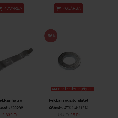


KOSÁRBA
KOSÁRBA
-56%
AKCIÓ a készlet erejéig tart!
ékkar hátsó
Fékkar rögzítő alátét
kkszám:
S000468
Cikkszám:
SZO16-M491193
2 830 Ft
194 Ft
85 Ft