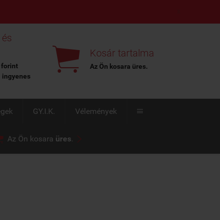
X
 és

Kosár tartalma
 forint
Az Ön kosara
üres
.
l ingyenes
égek
GY.I.K.
Vélemények



Az Ön kosara
üres
.