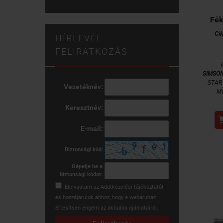
Fék
Ci
HÍRLEVÉL
FELIRATKOZÁS
SIMSO
STAR 
Vezetéknév:
M
Keresztnév:
E-mail:
Biztonsági kód:
Gépelje be a
biztonsági kódot:
Elolvastam az
Adatkezelési tájékoztatót
és hozzájárulok ahhoz, hogy a webáruház
értesítsen engem az aktuális ajánlatairól.