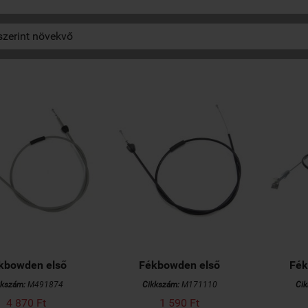
kbowden első
Fékbowden első
Fék
kkszám:
M491874
Cikkszám:
M171110
Ci
4 870 Ft
1 590 Ft