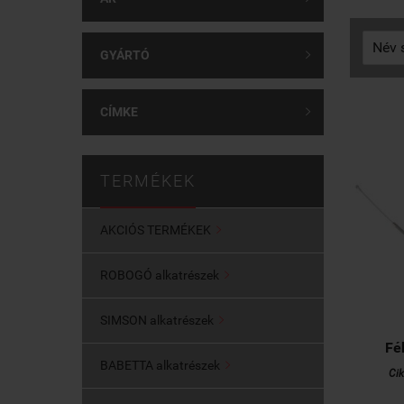
GYÁRTÓ

CÍMKE

TERMÉKEK
AKCIÓS TERMÉKEK

ROBOGÓ alkatrészek

SIMSON alkatrészek

Fé
BABETTA alkatrészek

Ci