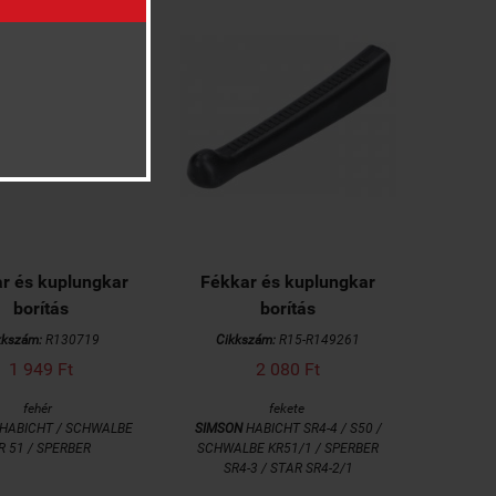
r és kuplungkar
Fékkar és kuplungkar
borítás
borítás
kkszám:
R130719
Cikkszám:
R15-R149261
1 949 Ft
2 080 Ft
fehér
fekete
HABICHT / SCHWALBE
SIMSON
HABICHT SR4-4 / S50 /
R 51 / SPERBER
SCHWALBE KR51/1 / SPERBER
SR4-3 / STAR SR4-2/1