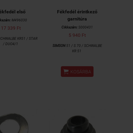
ékfedél első
Fékfedél érintkező
garnitúra
kkszám:
M496030
17 339 Ft
Cikkszám:
S000431
5 940 Ft
CHWALBE KR51 / STAR
/ DUO4/1
SIMSON
51 / S 70 / SCHWALBE
KR 51

KOSÁRBA