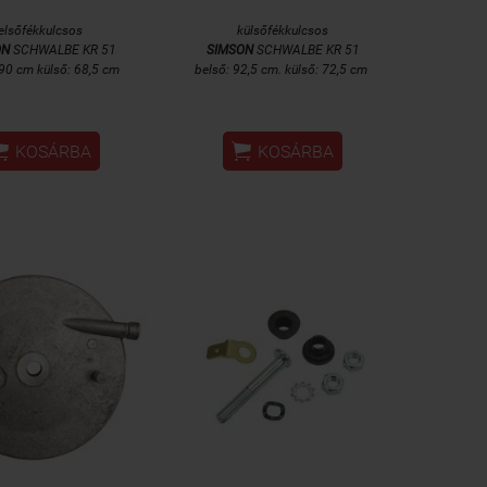
elsőfékkulcsos
külsőfékkulcsos
ON
SCHWALBE KR 51
SIMSON
SCHWALBE KR 51
 90 cm külső: 68,5 cm
belső: 92,5 cm. külső: 72,5 cm


KOSÁRBA
KOSÁRBA