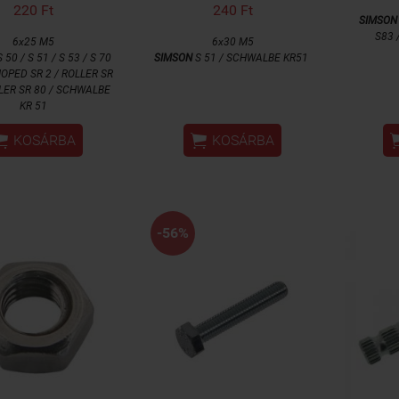
220 Ft
240 Ft
SIMSON
S83 
6x25 M5
6x30 M5
 50 / S 51 / S 53 / S 70
SIMSON
S 51 / SCHWALBE KR51
 MOPED SR 2 / ROLLER SR
LLER SR 80 / SCHWALBE
KR 51


KOSÁRBA
KOSÁRBA
-56%