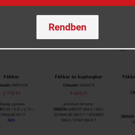
Rendben
Fékkar
Fékkar és kuplungkar
Fékka
kkszám:
M491818
Cikkszám:
S000073
2 770 Ft
4 606 Ft
Ci
anyag, egyenes
alumínium lemezes
N
S 50 / S 51 / S 70 /
SIMSON
HABICHT SR4-4 / S50 /
CHWALBE KR 51
SCHWALBE KR51/1 / SPERBER
SIMSON
MZA
SR4-3 / STAR SR4-2/1
K