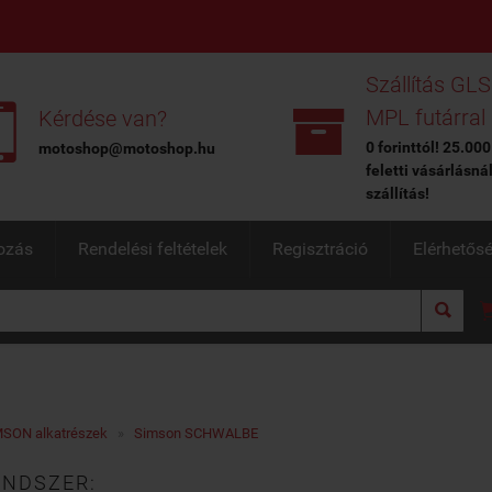
Szállítás GLS


MPL futárral
Kérdése van?
0 forinttól! 25.000
motoshop@motoshop.hu
feletti vásárlásná
szállítás!
ozás
Rendelési feltételek
Regisztráció
Elérhetős

SON alkatrészek
»
Simson SCHWALBE
ENDSZER: