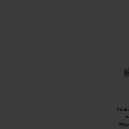
Fékka
r
Cikksz