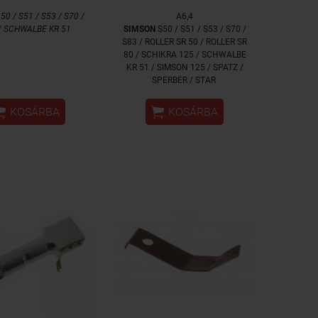
50 / S51 / S53 / S70 /
A6,4
/ SCHWALBE KR 51
SIMSON
S50 / S51 / S53 / S70 /
S83 / ROLLER SR 50 / ROLLER SR
80 / SCHIKRA 125 / SCHWALBE
KR 51 / SIMSON 125 / SPATZ /
SPERBER / STAR


KOSÁRBA
KOSÁRBA