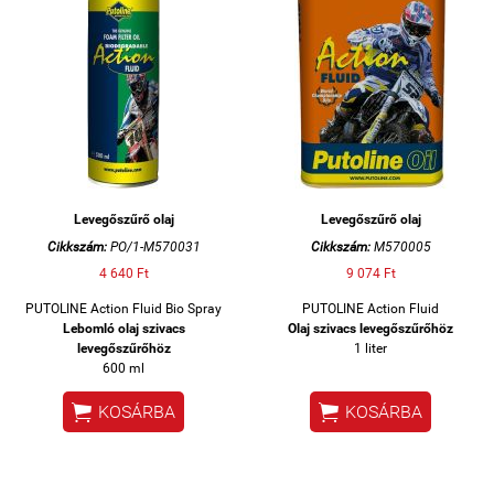
Levegőszűrő olaj
Levegőszűrő olaj
Cikkszám:
PO/1-M570031
Cikkszám:
M570005
4 640 Ft
9 074 Ft
PUTOLINE Action Fluid Bio Spray
PUTOLINE Action Fluid
Lebomló olaj szivacs
Olaj szivacs levegőszűrőhöz
levegőszűrőhöz
1 liter
600 ml


KOSÁRBA
KOSÁRBA