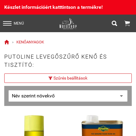
Készlet információért katttintson a termékre!
X


MENÜ

»
KENŐANYAGOK
PUTOLINE LEVEGŐSZŰRŐ KENŐ ÉS
TISZTÍTÓ:
Szűrés beállítások
