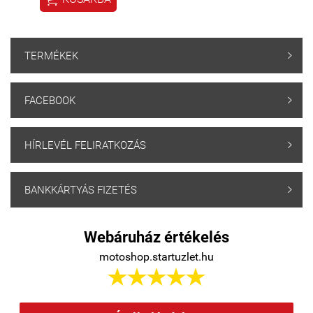
TERMÉKEK

FACEBOOK

HÍRLEVÉL FELIRATKOZÁS

BANKKÁRTYÁS FIZETÉS

Webáruház értékelés
motoshop.startuzlet.hu




