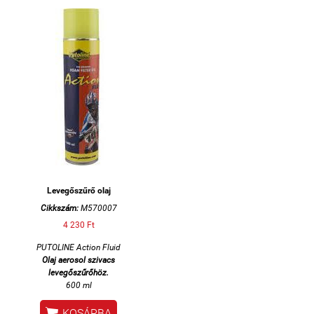
Levegőszűrő olaj
Cikkszám:
M570007
4 230 Ft
PUTOLINE Action Fluid
Olaj aerosol szivacs
levegőszűrőhöz.
600 ml

KOSÁRBA