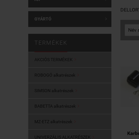
DELLORTO
GYÁRTÓ

TERMÉKEK
AKCIÓS TERMÉKEK

ROBOGÓ alkatrészek

SIMSON alkatrészek

BABETTA alkatrészek

MZ-ETZ alkatrészek

Karb
UNIVERZÁLIS ALKATRÉSZEK
