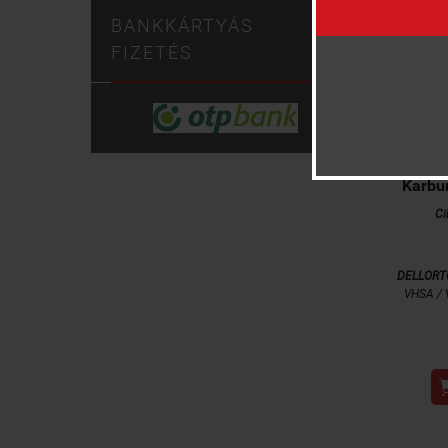
BANKKÁRTYÁS
FIZETÉS
Karbur
Ci
DELLOR
VHSA / 