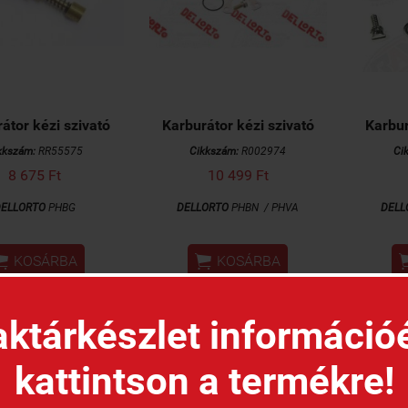
átor kézi szivató
Karburátor kézi szivató
Karbur
kkszám:
RR55575
Cikkszám:
R002974
Ci
8 675 Ft
10 499 Ft
ELLORTO
PHBG
DELLORTO
PHBN /
PHVA
DELL


KOSÁRBA
KOSÁRBA
ktárkészlet információ
kattintson a termékre!