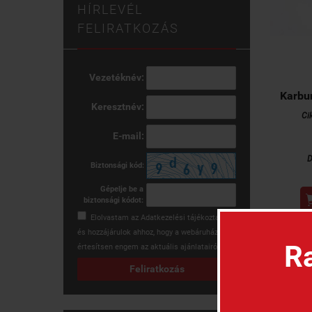
HÍRLEVÉL
FELIRATKOZÁS
Vezetéknév:
Karbur
Keresztnév:
Ci
E-mail:
D
Biztonsági kód:
Gépelje be a
biztonsági kódot:
Elolvastam az
Adatkezelési tájékoztatót
és hozzájárulok ahhoz, hogy a webáruház
Ra
értesítsen engem az aktuális ajánlatairól.
Feliratkozás