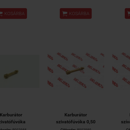


KOSÁRBA
KOSÁRBA
Karburátor
Karburátor
zivatófúvóka
szivatófúvóka 0,50
szív
kkszám:
R002988
Cikkszám:
R002980
Ci