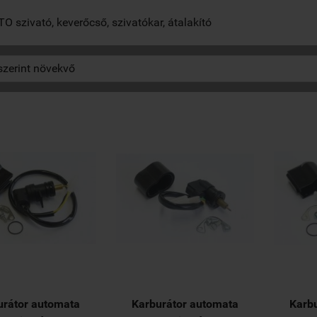
 szivató, keverőcső, szivatókar, átalakító
urátor automata
Karburátor automata
Karb