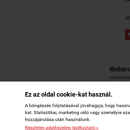
DE
Webáru
motoshop.
Ez az oldal cookie-kat használ.
Elállás a szerződéstől
|
Barion
|
Kezdőlap
|
A böngészés folytatásával jóváhagyja, hogy haszn
kat. Statisztikai, marketing célú vagy személyre s
Mácsai Pécs településről
M
hozzájárulása után használunk.
Vásárolt a webáruházban
2 órával ezelőtt

StartÜzlet által hitelesítve
motoshop.startuzlet.hu -
SB Motoralkatrész Kft.
-
ÁSZF
-
Részletes adatkezelési tájékoztató »