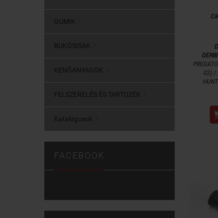
Ci
GUMIK

BUKÓSISAK

D
DERBI
PREDATOR
KENŐANYAGOK

02) /
HUNTE
FELSZERELÉS ÉS TARTOZÉK

Katalógusok

FACEBOOK