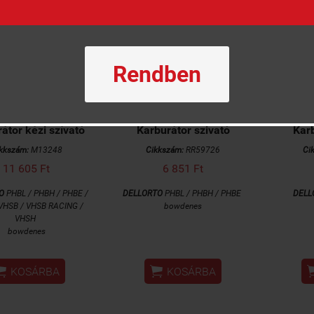
Rendben
átor kézi szívató
Karburátor szivató
Karb
kkszám:
M13248
Cikkszám:
RR59726
Ci
11 605 Ft
6 851 Ft
TO
PHBL / PHBH / PHBE /
DELLORTO
PHBL / PHBH / PHBE
DELL
VHSB / VHSB RACING /
bowdenes
VHSH
bowdenes


KOSÁRBA
KOSÁRBA