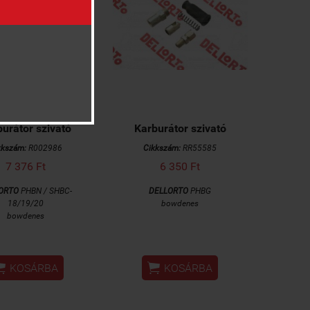
urátor szivató
Karburátor szivató
kkszám:
R002986
Cikkszám:
RR55585
7 376 Ft
6 350 Ft
ORTO
PHBN / SHBC-
DELLORTO
PHBG
18/19/20
bowdenes
bowdenes


KOSÁRBA
KOSÁRBA