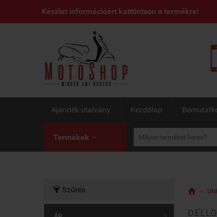
Készlet információért katttintson a termékre!
Ajándék utalvány
Kezdőlap
Bemutatk
Termékek

Szűrés


»
UN
DELLO
ÁR
