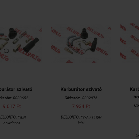
burátor szivató
Karburátor szivató
Karb
bo
kkszám:
R000652
Cikkszám:
R002976
9 017 Ft
7 934 Ft
Ci
DELLORTO
PHBN
DELLORTO
PHVA /
PHBN
bowdenes
kézi
ka