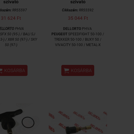
szivató
szivató
kkszám:
RR55597
Cikkszám:
RR55592
31 624 Ft
35 044 Ft
ELLORTO
PHVA
DELLORTO
PHVA
SFX 50 (95-) / BALI SJ
PEUGEOT
SPEEDFIGHT 50-100 /
3-) / X8R 50 (97-) / SKY
TREKKER 50-100 / BUXY 50 /
50 (97-)
VIVACITY 50-100 / METAL-X


KOSÁRBA
KOSÁRBA