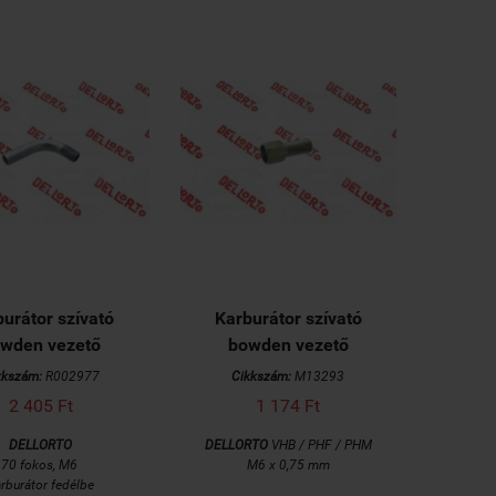
urátor szívató
Karburátor szívató
wden vezető
bowden vezető
kkszám:
R002977
Cikkszám:
M13293
2 405 Ft
1 174 Ft
DELLORTO
DELLORTO
VHB /
PHF / PHM
70 fokos,
M6
M6 x 0,75 mm
rburátor fedélbe