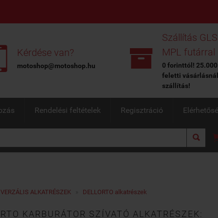
Szállítás GLS


MPL futárral
Kérdése van?
0 forinttól! 25.000
motoshop@motoshop.hu
feletti vásárlásná
szállítás!
ozás
Rendelési feltételek
Regisztráció
Elérhetős

IVERZÁLIS ALKATRÉSZEK
»
DELLORTO alkatrészek
RTO KARBURÁTOR SZÍVATÓ ALKATRÉSZEK: