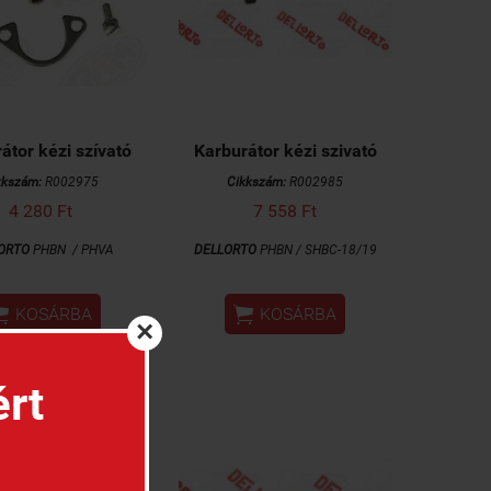
átor kézi szívató
Karburátor kézi szivató
kkszám:
R002975
Cikkszám:
R002985
4 280 Ft
7 558 Ft
ORTO
PHBN /
PHVA
DELLORTO
PHBN / SHBC-18/19


KOSÁRBA
KOSÁRBA
×
ért