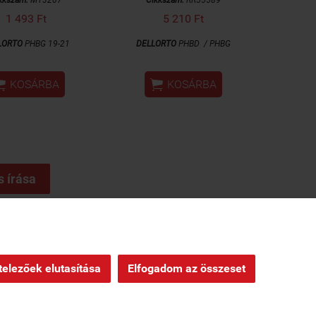
1 493 Ft
5 210 Ft
LORTO
PHBG 19-21
DELLORTO
PHBD /
PHBG


KOSÁRBA
KOSÁRBA
s írása
ndelés
|
Oldaltérkép
|
elezőek elutasítása
Elfogadom az összeset
Webáruház készítés
a StartÜzlettel.