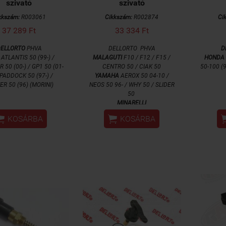
szivató
szivató
kkszám:
R003061
Cikkszám:
R002874
Ci
37 289 Ft
33 334 Ft
ELLORTO
PHVA
DELLORTO PHVA
D
ATLANTIS 50 (99-) /
MALAGUTI
F10 / F12 / F15 /
HONDA
 50 (00-) / GP1 50 (01-
CENTRO 50 / CIAK 50
50-100 (9
 PADDOCK 50 (97-) /
YAMAHA
AEROX 50 04-10 /
R 50 (96) (MORINI)
NEOS 50 96- / WHY 50 / SLIDER
50
MINARELLI


KOSÁRBA
KOSÁRBA