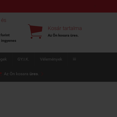
X
 és

Kosár tartalma
 forint
Az Ön kosara
üres
.
l ingyenes
égek
GY.I.K.
Vélemények



Az Ön kosara
üres
.