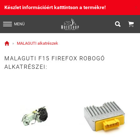
Készlet információért katttintson a termékre!
X


MENÜ

»
MALAGUTI alkatrészek
MALAGUTI F15 FIREFOX ROBOGÓ
ALKATRÉSZEI: