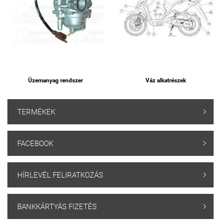
Üzemanyag rendszer
Váz alkatrészek
TERMÉKEK

FACEBOOK

HÍRLEVÉL FELIRATKOZÁS

BANKKÁRTYÁS FIZETÉS
