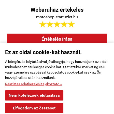
Webáruház értékelés
motoshop.startuzlet.hu





Értékelés írása
Ez az oldal cookie-kat használ.
Elállás a szerződéstől
|
Barion
|
Kezdőlap
|
Regisztráció
|
A böngészés folytatásával jóváhagyja, hogy használjunk az oldal
működéséhez szükséges cookie-kat. Statisztikai, marketing célú
Rendelési feltételek
|
Elérhetőségek
|
Kosár tartalma, megrendelés
|
vagy személyre szabással kapcsolatos cookie-kat csak az Ön
hozzájárulása után használunk.
Oldaltérkép
|
Részletes adatkezelési tájékoztató »
motoshop.startuzlet.hu -
SB Motoralkatrész Kft.
-
ÁSZF
-
Adatkezelési
Nem kötelezőek elutasítása
tájékoztató
×
Korcz Mosonmagyaróvár településről
K
Elfogadom az összeset
Vásárolt a webáruházban
Webáruház készítés
a StartÜzlettel.
52 perccel ezelőtt
