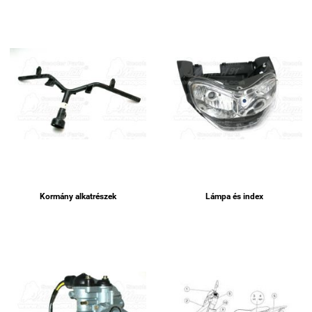
Kormány alkatrészek
Lámpa és index