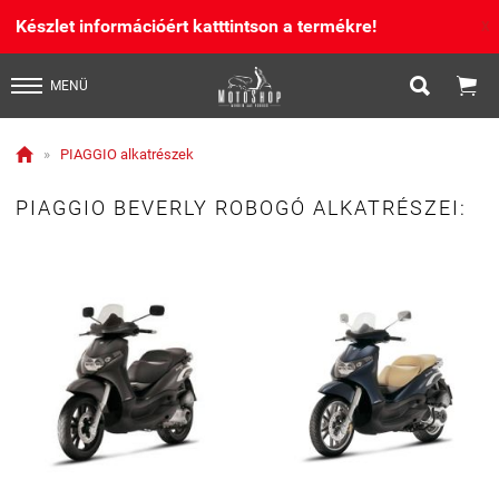
Készlet információért katttintson a termékre!
X


MENÜ

»
PIAGGIO alkatrészek
PIAGGIO BEVERLY ROBOGÓ ALKATRÉSZEI: