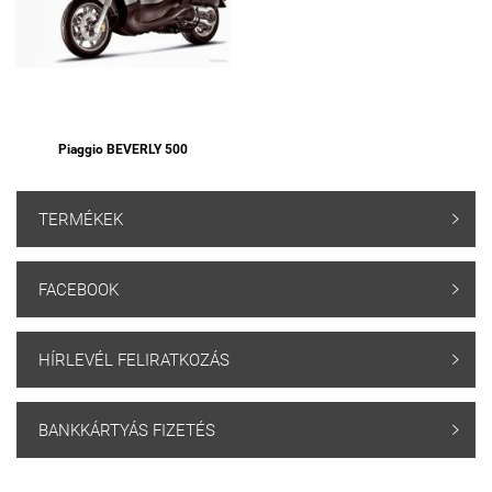
Piaggio BEVERLY 500
TERMÉKEK

FACEBOOK

HÍRLEVÉL FELIRATKOZÁS

BANKKÁRTYÁS FIZETÉS
