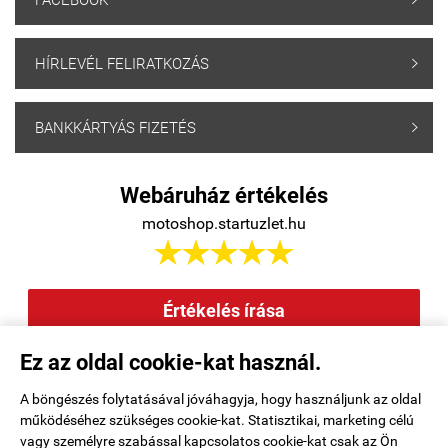
FACEBOOK
HÍRLEVÉL FELIRATKOZÁS

BANKKÁRTYÁS FIZETÉS

Webáruház értékelés
motoshop.startuzlet.hu





Értékelés írása
Ez az oldal cookie-kat használ.
Elállás a szerződéstől
|
Barion
|
Kezdőlap
|
Regisztráció
|
A böngészés folytatásával jóváhagyja, hogy használjunk az oldal
működéséhez szükséges cookie-kat. Statisztikai, marketing célú
Rendelési feltételek
|
Elérhetőségek
|
Kosár tartalma, megrendelés
|
vagy személyre szabással kapcsolatos cookie-kat csak az Ön