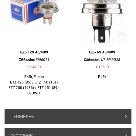
Izzó 12V 45/40W
Izzó 6V 45/40W
Cikkszám:
I000011
Cikkszám:
I/3-M63035
2 941 Ft
1 186 Ft
P45t, E-jeles
P45t
ETZ
125 (85) / ETZ 150 (15) /
ETZ 250 (1986) / ETZ 251 (89)
GLÜWO
TERMÉKEK

