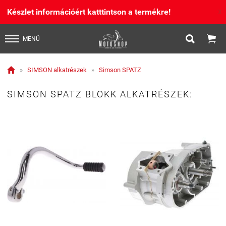
Készlet információért katttintson a termékre!
X


MENÜ

»
SIMSON alkatrészek
»
Simson SPATZ
SIMSON SPATZ BLOKK ALKATRÉSZEK: