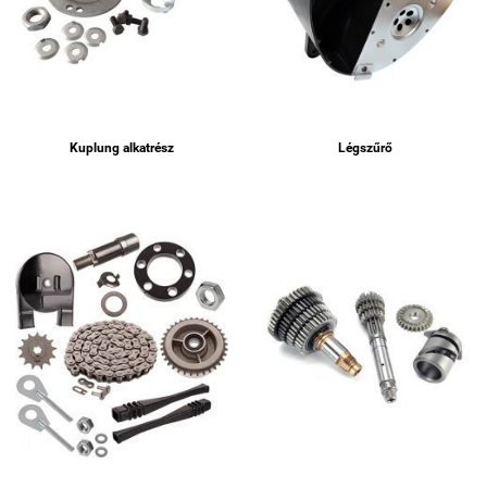
Kuplung alkatrész
Légszűrő