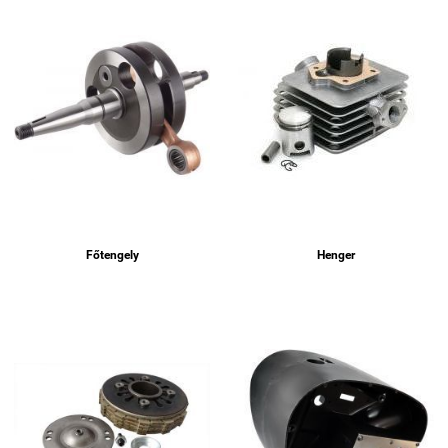
Főtengely
Henger