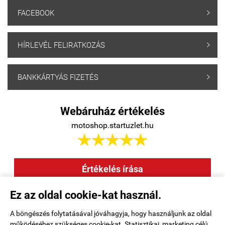
FACEBOOK

HÍRLEVÉL FELIRATKOZÁS

BANKKÁRTYÁS FIZETÉS

Webáruház értékelés
motoshop.startuzlet.hu





Értékelés írása
Ez az oldal cookie-kat használ.
Elállás a szerződéstől
|
Barion
|
Kezdőlap
|
Regisztráció
|
A böngészés folytatásával jóváhagyja, hogy használjunk az oldal
működéséhez szükséges cookie-kat. Statisztikai, marketing célú