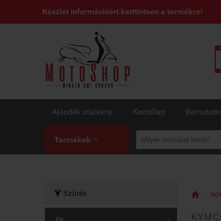
Készlet információért katttintson a termékre!
Ajándék utalvány
Kezdőlap
Bemutatk
Termékek

Szűrés


»
RO
KYMC
ÁR
