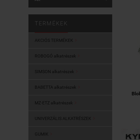
TERMÉKEK
AKCIÓS TERMÉKEK

ROBOGÓ alkatrészek

SIMSON alkatrészek

BABETTA alkatrészek

Blo
MZ-ETZ alkatrészek

UNIVERZÁLIS ALKATRÉSZEK

GUMIK
