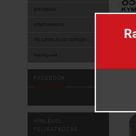
BUKÓSISAK

KENŐANYAGOK

Ra
FELSZERELÉS ÉS TARTOZÉK

Katalógusok

FACEBOOK
HÍRLEVÉL
FELIRATKOZÁS