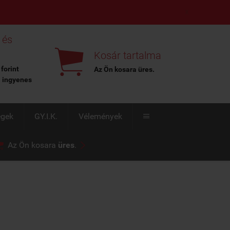
X
 és

Kosár tartalma
 forint
Az Ön kosara
üres
.
l ingyenes
égek
GY.I.K.
Vélemények



Az Ön kosara
üres
.