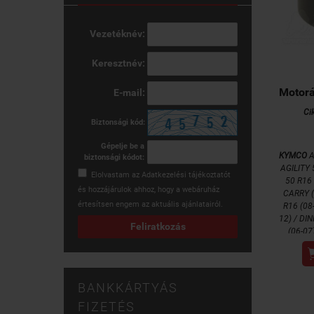
Vezetéknév:
Keresztnév:
Motorá
E-mail:
Ci
Biztonsági kód:
Gépelje be a
KYMCO
A
biztonsági kódot:
AGILITY 
Elolvastam az
Adatkezelési tájékoztatót
50 R16 
és hozzájárulok ahhoz, hogy a webáruház
CARRY (
értesítsen engem az aktuális ajánlatairól.
R16 (08-
12) / DIN
Feliratkozás
(06-07
DOWNTOW
50 (09)
200 (09
(06-08)
BANKKÁRTYÁS
PEOPLE S
FIZETÉS
S 250 (