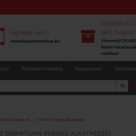
Szállítás GLS


MPL futárral
Kérdése van?
0 forinttól! 25.000
motoshop@motoshop.hu
feletti vásárlásná
szállítás!
ozás
Rendelési feltételek
Regisztráció
Elérhetős

BOGÓ alkatrészek
»
KYMCO robogó alkatrészek
O DOWNTOWN ROBOGÓ ALKATRÉSZEI: