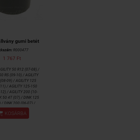
llvány gumi betét
kkszám:
R000477
1 767 Ft
GILITY 50 R12 (07-08) /
50 RS (09-10) / AGILITY
(08-09) / AGILITY 125
11) / AGILITY 125-150
12) / AGILITY 200 (10-
K 50 4T (07) / DINK 125
) / DINK 200 (06-07) /
N 300 (09-10) / LIKE

KOSÁRBA
 / LIKE 125 (12) / LIKE
-12) / PEOPLE S 50 4T
 / PEOPLE S 125 (05) /
 200 (05-07) / PEOPLE
06-07) / PEOPLE S 300