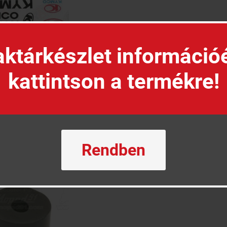
ktárkészlet információ
kattintson a termékre!
Matrica
Rendben