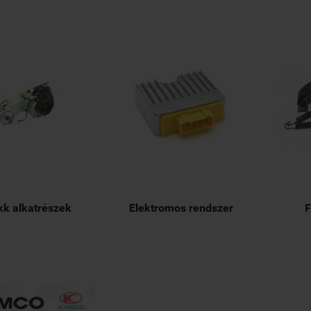
kk alkatrészek
Elektromos rendszer
F