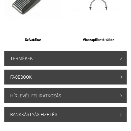
Szívatókar
Visszapillantó tükör
TERMÉKEK

FACEBOOK

HÍRLEVÉL FELIRATKOZÁS

BANKKÁRTYÁS FIZETÉS
