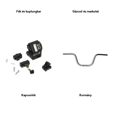
Fék és kuplungkar
Gázcső és markolat
Kapcsolók
Kormány