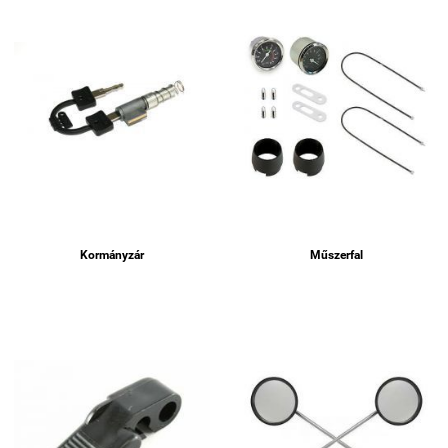
Kormányzár
Műszerfal