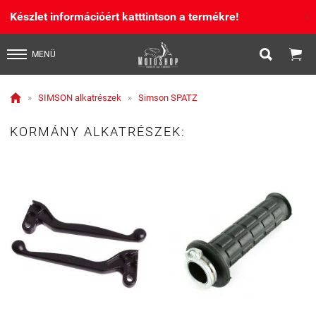
Készlet információért katttintson a termékre!
X


MENÜ

»
SIMSON alkatrészek
»
Simson SPATZ
KORMÁNY ALKATRÉSZEK: