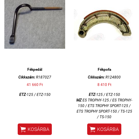
Fékpedál
Fékpofa
Cikkszám:
R187027
Cikkszám:
R124800
41 660 Ft
8 410 Ft
ETZ
-125 / ETZ-150
ETZ
-125 / ETZ-150
MZ
ES TROPHY-125 / ES TROPHY-
150 / ETS TROPHY SPORT-125 /
ETS TROPHY SPORT-150 /
TS-125
/ TS-150


KOSÁRBA
KOSÁRBA