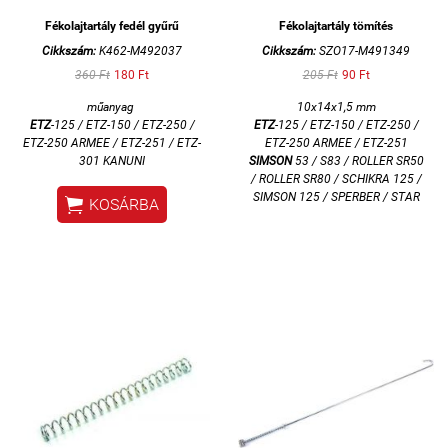
Fékolajtartály fedél gyűrű
Fékolajtartály tömítés
Cikkszám:
K462-M492037
Cikkszám:
SZO17-M491349
360 Ft
180 Ft
205 Ft
90 Ft
műanyag
10x14x1,5 mm
ETZ
-125 / ETZ-150 / ETZ-250 /
ETZ
-125 / ETZ-150 / ETZ-250 /
ETZ-250 ARMEE / ETZ-251 / ETZ-
ETZ-250 ARMEE / ETZ-251
301 KANUNI
SIMSON
53 / S83 / ROLLER SR50
/ ROLLER SR80 / SCHIKRA 125 /
SIMSON 125 / SPERBER / STAR

KOSÁRBA