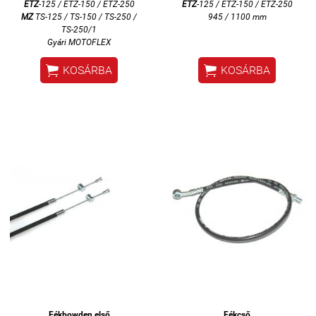
ETZ
-125 / ETZ-150 / ETZ-250
ETZ
-125 / ETZ-150 / ETZ-250
MZ
TS-125 / TS-150 / TS-250 /
945 / 1100 mm
TS-250/1
Gyári
MOTOFLEX


KOSÁRBA
KOSÁRBA
Fékbowden első
Fékcső