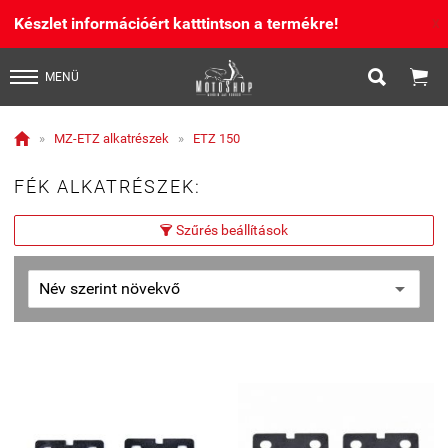
Készlet információért katttintson a termékre!
X


MENÜ

»
MZ-ETZ alkatrészek
»
ETZ 150
FÉK ALKATRÉSZEK:
Szűrés beállítások
