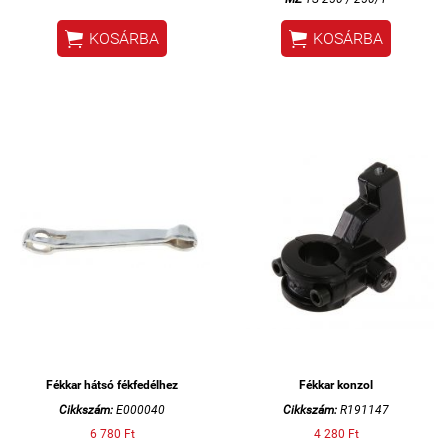


KOSÁRBA
KOSÁRBA
Fékkar hátsó fékfedélhez
Fékkar konzol
Cikkszám:
E000040
Cikkszám:
R191147
6 780 Ft
4 280 Ft