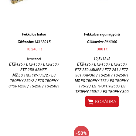
Fékkulcs hátsó
Fékkulcsra gumigyűrű
Cikkszám:
M312015
Cikkszám:
R66360
10 240 Ft
300 Ft
lemezzel
12,5x18x3
ETZ
-125 / ETZ-150 / ETZ-250 /
ETZ
-125 / ETZ-150 / ETZ-250 /
ETZ-250 ARMEE
ETZ-250 ARMEE / ETZ-251 / ETZ-
MZ
ES TROPHY-175/2 / ES
301 KANUNI / TS-250 / TS-250/1
TROPHY-250/2 / ETS TROPHY
MZ
ES TROPHY-175 / ES TROPHY-
SPORT-250 / TS-250 / TS-250/1
175/2 / ES TROPHY-250 / ES
TROPHY-250/2 / ES TROPHY-300
/ ETS TROPHY SPORT-250

KOSÁRBA
SIMSON
70 / ENDURO / ROLLER
SR / S50 / S51 / S53 / S60 /
SCHWALBE KR51/1 / SCHWALBE
KR51/2 / STAR SR4-2/1
-50%