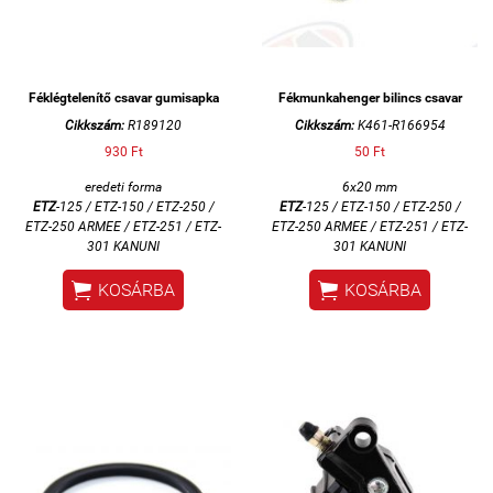
Féklégtelenítő csavar gumisapka
Fékmunkahenger bilincs csavar
Cikkszám:
R189120
Cikkszám:
K461-R166954
930 Ft
50 Ft
eredeti forma
6x20 mm
ETZ
-125 / ETZ-150 / ETZ-250 /
ETZ
-125 / ETZ-150 / ETZ-250 /
ETZ-250 ARMEE / ETZ-251 / ETZ-
ETZ-250 ARMEE / ETZ-251 / ETZ-
301 KANUNI
301 KANUNI


KOSÁRBA
KOSÁRBA