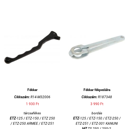
KR51/1 / SCHWALBE KR51/2 /
STAR SR4-2/1
Fékkar
Fékkar fékpedálra
Cikkszám:
R14-M32006
Cikkszám:
R187348
1 930 Ft
3 990 Ft
tárcsafékes
bordás
ETZ
-125 / ETZ-150 /
ETZ 250
ETZ
-125 / ETZ-150 / ETZ-250 /
/
ETZ-250 ARMEE / ETZ-251
ETZ-251 / ETZ-301 KANUNI
MZ
TS 250 / 250/1