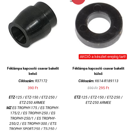
AKCIÓ a készlet erejéig tart!
Féklámpa kapcsoló csavar bakelit
Féklámpa kapcsoló csavar bakelit
belső
külső
Cikkszám:
R37172
Cikkszám:
K614-R189113
390 Ft
590 Ft
295 Ft
ETZ
-125 / ETZ-150 / ETZ-250 /
ETZ
-125 / ETZ-150 / ETZ-250 /
ETZ-250 ARMEE
ETZ-250 ARMEE
MZ
ES TROPHY-175 / ES TROPHY-
175/2 / ES TROPHY-250 / ES
TROPHY-250/1 / ES TROPHY-
250/2 / ES TROPHY-300 / ETS
TROPHY SPORT-250 /
TS-250 /