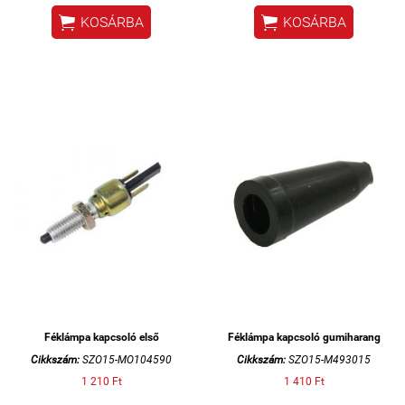
TS-250/1


KOSÁRBA
KOSÁRBA
Féklámpa kapcsoló első
Féklámpa kapcsoló gumiharang
Cikkszám:
SZO15-MO104590
Cikkszám:
SZO15-M493015
1 210 Ft
1 410 Ft