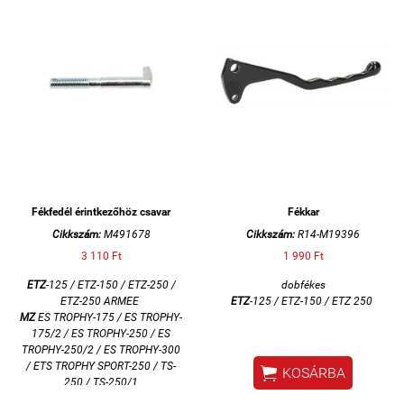
Fékfedél érintkezőhöz csavar
Fékkar
Cikkszám:
M491678
Cikkszám:
R14-M19396
3 110 Ft
1 990 Ft
ETZ
-125 / ETZ-150 / ETZ-250 /
dobfékes
ETZ-250 ARMEE
ETZ
-125 / ETZ-150 /
ETZ 250
MZ
ES TROPHY-175 / ES TROPHY-
175/2 / ES TROPHY-250 / ES
TROPHY-250/2 / ES TROPHY-300
/ ETS TROPHY SPORT-250 / TS-

KOSÁRBA
250 / TS-250/1
SIMSON
S50 / S51 / SCHWALBE