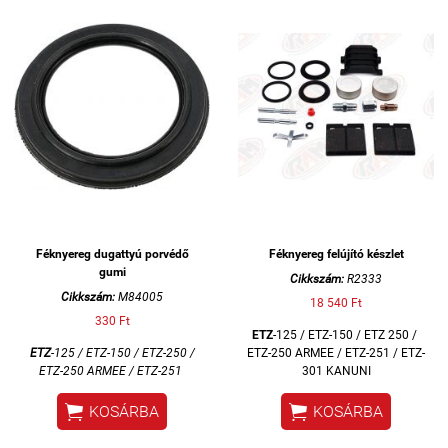
Féknyereg dugattyú porvédő
Féknyereg felújító készlet
gumi
Cikkszám:
R2333
Cikkszám:
M84005
18 540 Ft
330 Ft
ETZ
-125 / ETZ-150 / ETZ 250 /
ETZ
-125 / ETZ-150 / ETZ-250 /
ETZ-250 ARMEE / ETZ-251 / ETZ-
ETZ-250 ARMEE / ETZ-251
301 KANUNI


KOSÁRBA
KOSÁRBA