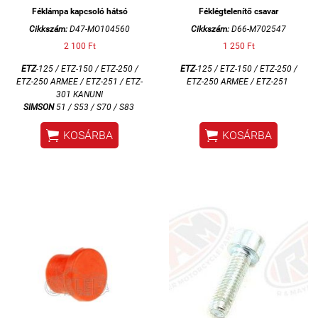
Féklámpa kapcsoló hátsó
Féklégtelenítő csavar
Cikkszám:
D47-MO104560
Cikkszám:
D66-M702547
2 100 Ft
1 250 Ft
ETZ
-125 / ETZ-150 / ETZ-250 /
ETZ
-125 / ETZ-150 / ETZ-250 /
ETZ-250 ARMEE / ETZ-251 / ETZ-
ETZ-250 ARMEE / ETZ-251
301 KANUNI
SIMSON
51 / S53 / S70 / S83


KOSÁRBA
KOSÁRBA