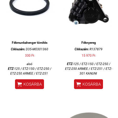
Fékmunkahenger tömítés
Féknyereg
Cikkszám:
D35-MO301360
Cikkszám:
R137879
330 Ft
15 970 Ft
alsó
ETZ
-125 / ETZ-150 / ETZ-250 /
ETZ
-125 / ETZ-150 / ETZ-250 /
ETZ-250 ARMEE / ETZ-251 / ETZ-
ETZ-250 ARMEE / ETZ-251
301 KANUNI


KOSÁRBA
KOSÁRBA