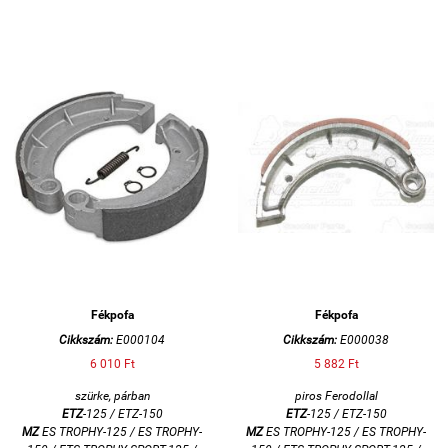
Fékpofa
Fékpofa
Cikkszám:
E000104
Cikkszám:
E000038
6 010 Ft
5 882 Ft
szürke, párban
piros Ferodollal
ETZ
-125 / ETZ-150
ETZ
-125 / ETZ-150
MZ
ES TROPHY-125 / ES TROPHY-
MZ
ES TROPHY-125 / ES TROPHY-