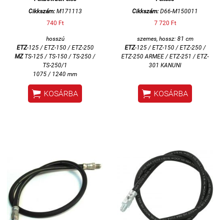
Cikkszám:
M171113
Cikkszám:
D66-M150011
740 Ft
7 720 Ft
hosszú
szemes, h
ossz: 81 cm
ETZ
-125 / ETZ-150 / ETZ-250
ETZ
-125 / ETZ-150 / ETZ-250 /
MZ
TS-125 / TS-150 / TS-250 /
ETZ-250 ARMEE / ETZ-251 / ETZ-
TS-250/1
301 KANUNI
1075 / 1240 mm


KOSÁRBA
KOSÁRBA