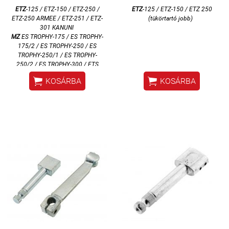
ETZ
-125 / ETZ-150 / ETZ-250 /
ETZ
-125 / ETZ-150 /
ETZ 250
ETZ-250 ARMEE / ETZ-251 / ETZ-
(tükörtartó jobb)
301 KANUNI
MZ
ES TROPHY-175 / ES TROPHY-
175/2 / ES TROPHY-250 / ES
TROPHY-250/1 / ES TROPHY-
250/2 / ES TROPHY-300 / ETS
TROPHY SPORT-250 / TS-250 /


KOSÁRBA
KOSÁRBA
TS-250/1