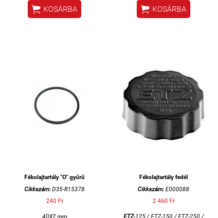


KOSÁRBA
KOSÁRBA
Fékolajtartály "O" gyűrű
Fékolajtartály fedél
Cikkszám:
D35-R15378
Cikkszám:
E000088
240 Ft
2 460 Ft
40X2 mm
ETZ
-125 / ETZ-150 / ETZ-250 /