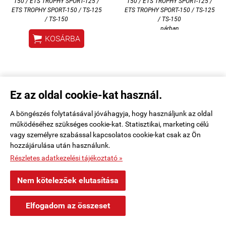
150 / ETS TROPHY SPORT-125 /
150 / ETS TROPHY SPORT-125 /
ETS TROPHY SPORT-150 /
TS-125
ETS TROPHY SPORT-150 /
TS-125
/ TS-150
/ TS-150
párban

KOSÁRBA
Ez az oldal cookie-kat használ.
A böngészés folytatásával jóváhagyja, hogy használjunk az oldal
működéséhez szükséges cookie-kat. Statisztikai, marketing célú
vagy személyre szabással kapcsolatos cookie-kat csak az Ön
hozzájárulása után használunk.
Részletes adatkezelési tájékoztató »
Nem kötelezőek elutasítása
×
Róbert Budapest, XVI. településről
R
Elfogadom az összeset
Vásárolt a webáruházban
Fékpofa
Fékpofa rugó
53 perccel ezelőtt
