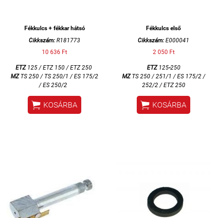
Fékkulcs + fékkar hátsó
Fékkulcs első
Cikkszám:
R181773
Cikkszám:
E000041
10 636 Ft
2 050 Ft
ETZ
125 / ETZ 150 / ETZ 250
ETZ
125
-
250
MZ
TS 250 / TS 250/1 /
ES 175/2
MZ
TS 250 / 251/1 / ES 175/2 /
/ ES 250/2
252/2 / ETZ 250


KOSÁRBA
KOSÁRBA