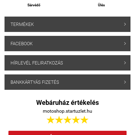
Sárvédő
Ülés
TERMÉKEK

FACEBOOK

HÍRLEVÉL FELIRATKOZÁS

BANKKÁRTYÁS FIZETÉS

Webáruház értékelés
motoshop.startuzlet.hu




