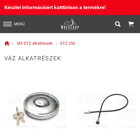
Készlet információért katttintson a termékre!
X


MENÜ

»
MZ-ETZ alkatrészek
»
ETZ 250
VÁZ ALKATRÉSZEK: