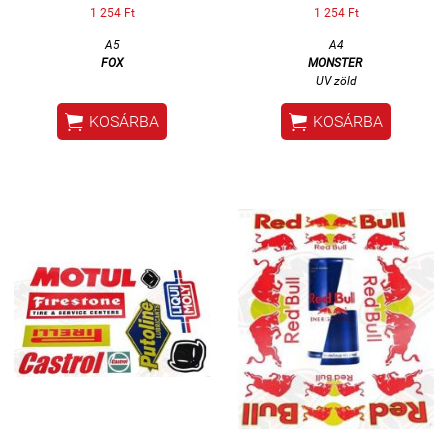
1 254 Ft
1 254 Ft
A5
A4
FOX
MONSTER
UV zöld


KOSÁRBA
KOSÁRBA