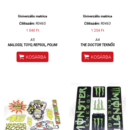
Univerzális matrica
Univerzális matrica
Cikkszám:
R0465
Cikkszám:
R0463
1 040 Ft
1 254 Ft
A5
A4
MALOSSI, TOYO, REPSOL, POLINI
THE DOCTOR TEKNŐS


KOSÁRBA
KOSÁRBA