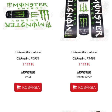
Univerzális matrica
Univerzális matrica
Cikkszám:
R0931
Cikkszám:
R1499
1 174 Ft
1 174 Ft
MONSTER
MONSTER
zöld
fekete-fehér


KOSÁRBA
KOSÁRBA