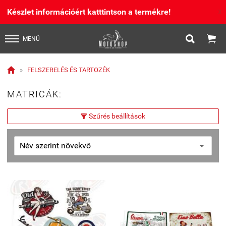
Készlet információért katttintson a termékre!
X


MENÜ

»
FELSZERELÉS ÉS TARTOZÉK
MATRICÁK:
Szűrés beállítások
