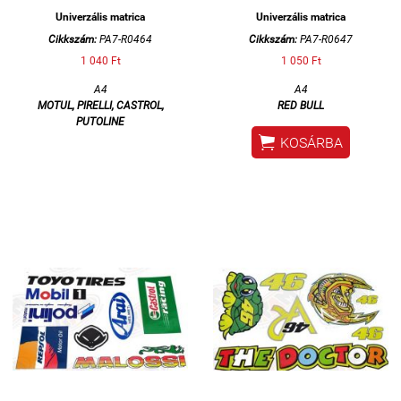
Univerzális matrica
Univerzális matrica
Cikkszám:
PA7-R0464
Cikkszám:
PA7-R0647
1 040 Ft
1 050 Ft
A4
A4
MOTUL, PIRELLI, CASTROL,
RED BULL
PUTOLINE

KOSÁRBA