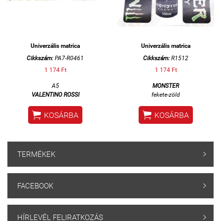
Univerzális matrica
Univerzális matrica
Cikkszám:
PA7-R0461
Cikkszám:
R1512
1 174 Ft
1 174 Ft
A5
MONSTER
VALENTINO ROSSI
fekete-zöld


KOSÁRBA
KOSÁRBA
TERMÉKEK

FACEBOOK

HÍRLEVÉL FELIRATKOZÁS
