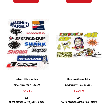
Univerzális matrica
Univerzális matrica
Cikkszám:
PA7-R0469
Cikkszám:
PA7-R0462
1 040 Ft
1 254 Ft
A4
A5
DUNLOP, KAYABA, MICHELIN
VALENTINO ROSSI BULLDOG