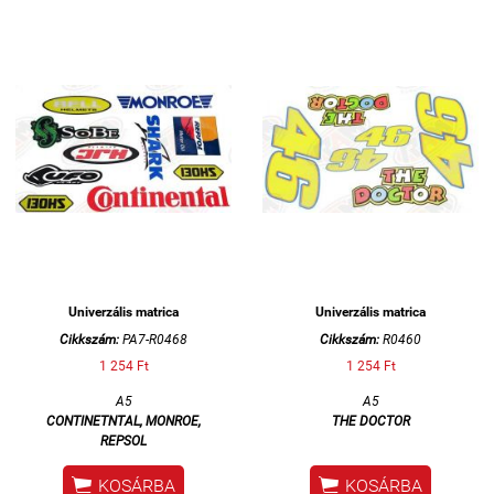
Univerzális matrica
Univerzális matrica
Cikkszám:
PA7-R0468
Cikkszám:
R0460
1 254 Ft
1 254 Ft
A5
A5
CONTINETNTAL, MONROE,
THE DOCTOR
REPSOL


KOSÁRBA
KOSÁRBA