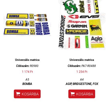
Univerzális matrica
Univerzális matrica
Cikkszám:
R0980
Cikkszám:
PA7-R0488
1 174 Ft
1 254 Ft
A5
A4
BOMBA
AGIP, BRIDGESTONE, FOX


KOSÁRBA
KOSÁRBA