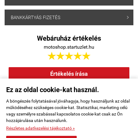
BANKKÁRTYÁS FIZETÉS

Webáruház értékelés
motoshop.startuzlet.hu





Értékelés írása
Ez az oldal cookie-kat használ.
Elállás a szerződéstől
|
Barion
|
Kezdőlap
|
Regisztráció
|
A böngészés folytatásával jóváhagyja, hogy használjunk az oldal
működéséhez szükséges cookie-kat. Statisztikai, marketing célú
Rendelési feltételek
|
Elérhetőségek
|
Kosár tartalma, megrendelés
|
vagy személyre szabással kapcsolatos cookie-kat csak az Ön
hozzájárulása után használunk.
Oldaltérkép
|
Részletes adatkezelési tájékoztató »