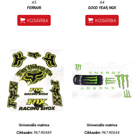
A5
A4
FERRARI
GOOD YEAR, NGK


KOSÁRBA
KOSÁRBA
Univerzális matrica
Univerzális matrica
Cikkszám:
PA7-R0489
Cikkszám:
PA7-R0644