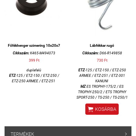
Főfékhenger szimering 10x20x7
Lábfékkar rugó
Cikkszám:
K465-M494073
Cikkszám:
D66-R149858
399 Ft
730 Ft
duplafalú
ETZ
-125 / ETZ-150 / ETZ-250
ETZ
-125 / ETZ-150 / ETZ-250 /
ARMEE / ETZ-251 / ETZ-301
ETZ-250 ARMEE / ETZ-251
KANUNI
MZ
ES TROPHY-175/2 / ES
TROPHY-250/2 / ETS TROPHY
SPORT-250 /
TS-250 / TS-250/1

KOSÁRBA
TERMÉKEK
