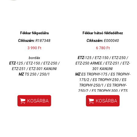
Fékkar fékpedálra
Fékkar hátsó fékfedélhez
Cikkszám:
R187348
Cikkszám:
E000040
3 990 Ft
6 780 Ft
bordás
ETZ
-125 / ETZ-150 / ETZ-250 /
ETZ
-125 / ETZ-150 / ETZ-250 /
ETZ-250 ARMEE / ETZ-251 / ETZ-
ETZ-251 / ETZ-301 KANUNI
301 KANUNI
MZ
TS 250 / 250/1
MZ
ES TROPHY-175 / ES TROPHY-
175/2 / ES TROPHY-250 / ES
TROPHY-250/1 / ES TROPHY-
250/2 / ES TROPHY-300 / ETS
TROPHY SPORT-250 / TS-250 /


KOSÁRBA
KOSÁRBA
TS-250/1