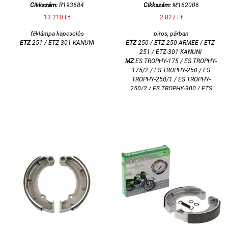
Cikkszám:
R193684
Cikkszám:
M162006
13 210 Ft
2 827 Ft
féklámpa kapcsolós
piros, párban
ETZ
-251 / ETZ-301 KANUNI
ETZ
-250 / ETZ-250 ARMEE / ETZ-
251 / ETZ-301 KANUNI
MZ
ES TROPHY-175 / ES TROPHY-
175/2 / ES TROPHY-250 / ES
TROPHY-250/1 / ES TROPHY-
250/2 / ES TROPHY-300 / ETS
TROPHY SPORT-250 /
TS-125 /
TS-150 / TS-250 / TS-250/1