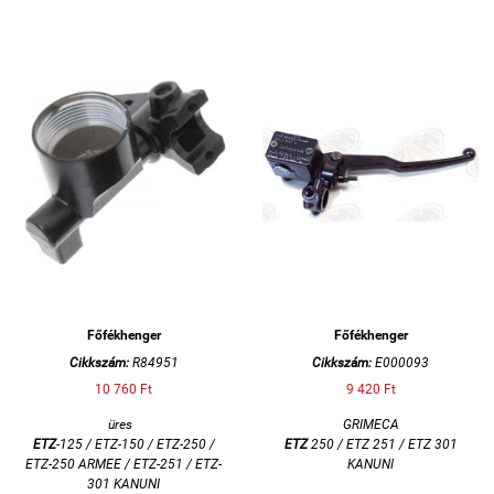
Főfékhenger
Főfékhenger
Cikkszám:
R84951
Cikkszám:
E000093
10 760 Ft
9 420 Ft
üres
GRIMECA
ETZ
-125 / ETZ-150 / ETZ-250 /
ETZ
250 / ETZ 251 / ETZ 301
ETZ-250 ARMEE / ETZ-251 / ETZ-
KANUNI
301 KANUNI