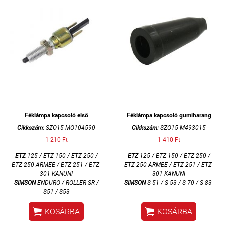
Féklámpa kapcsoló első
Féklámpa kapcsoló gumiharang
Cikkszám:
SZO15-MO104590
Cikkszám:
SZO15-M493015
1 210 Ft
1 410 Ft
ETZ
-125 / ETZ-150 / ETZ-250 /
ETZ
-125 / ETZ-150 / ETZ-250 /
ETZ-250 ARMEE / ETZ-251 / ETZ-
ETZ-250 ARMEE / ETZ-251 / ETZ-
301 KANUNI
301 KANUNI
SIMSON
ENDURO / ROLLER SR /
SIMSON
S 51 / S 53 / S 70 / S 83
S51 / S53


KOSÁRBA
KOSÁRBA