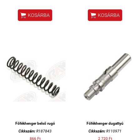


KOSÁRBA
KOSÁRBA
Főfékhenger belső rugó
Főfékhenger dugattyú
Cikkszám:
R187843
Cikkszám:
R110971
866 Ft
2 720 Ft