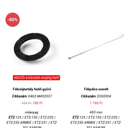
-50%
AKCIÓ a készlet erejéig tart!
Fékolajtartály fedél gyűrű
Fékpálca szerelt
Cikkszám:
K462-M492037
Cikkszám:
E000004
360 Ft
180 Ft
1 190 Ft
műanyag
465 mm
ETZ
-125 / ETZ-150 / ETZ-250 /
ETZ
-125 / ETZ-150 / ETZ-250 /
ETZ-250 ARMEE / ETZ-251 / ETZ-
ETZ-250 ARMEE / ETZ-251 / ETZ-
301 KANUNI
301 KANUNI