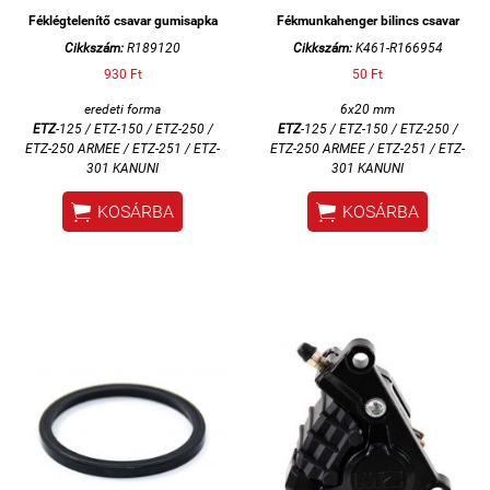
Féklégtelenítő csavar gumisapka
Fékmunkahenger bilincs csavar
Cikkszám:
R189120
Cikkszám:
K461-R166954
930 Ft
50 Ft
eredeti forma
6x20 mm
ETZ
-125 / ETZ-150 / ETZ-250 /
ETZ
-125 / ETZ-150 / ETZ-250 /
ETZ-250 ARMEE / ETZ-251 / ETZ-
ETZ-250 ARMEE / ETZ-251 / ETZ-
301 KANUNI
301 KANUNI


KOSÁRBA
KOSÁRBA