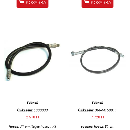


KOSÁRBA
KOSÁRBA
Fékcső
Fékcső
Cikkszám:
E000033
Cikkszám:
D66-M150011
2 510 Ft
7 720 Ft
Hossz: 71 cm (teljes hossz.: 73
szemes, h
ossz: 81 cm