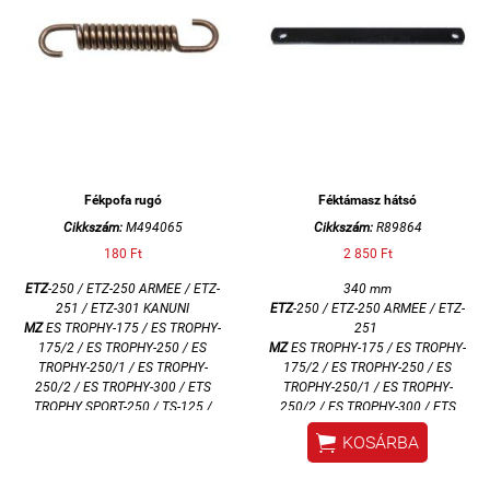
Fékpofa rugó
Féktámasz hátsó
Cikkszám:
M494065
Cikkszám:
R89864
180 Ft
2 850 Ft
ETZ
-250 / ETZ-250 ARMEE / ETZ-
340 mm
251 / ETZ-301 KANUNI
ETZ
-250 / ETZ-250 ARMEE / ETZ-
MZ
ES TROPHY-175 / ES TROPHY-
251
175/2 / ES TROPHY-250 / ES
MZ
ES TROPHY-175 / ES TROPHY-
TROPHY-250/1 / ES TROPHY-
175/2 / ES TROPHY-250 / ES
250/2 / ES TROPHY-300 / ETS
TROPHY-250/1 / ES TROPHY-
TROPHY SPORT-250 /
TS-125 /
250/2 / ES TROPHY-300 / ETS
TS-150 / TS-250 / TS-250/1
TROPHY SPORT-250 /
TS-250 /

KOSÁRBA
TS-250/1