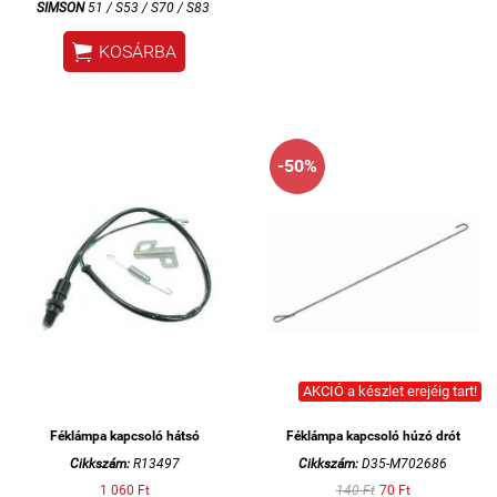
SIMSON
51 / S53 / S70 / S83

KOSÁRBA
-50%
AKCIÓ a készlet erejéig tart!
Féklámpa kapcsoló hátsó
Féklámpa kapcsoló húzó drót
Cikkszám:
R13497
Cikkszám:
D35-M702686
1 060 Ft
140 Ft
70 Ft