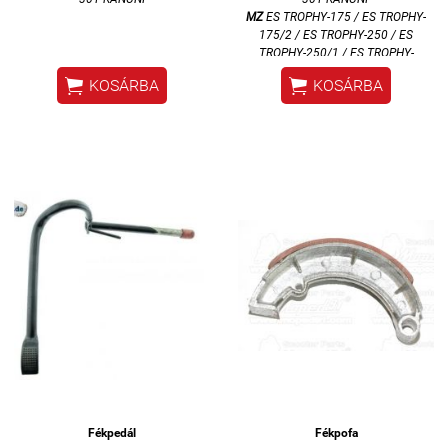
MZ
ES TROPHY-175 / ES TROPHY-
175/2 / ES TROPHY-250 / ES
TROPHY-250/1 / ES TROPHY-
250/2 / ES TROPHY-300 / ETS


KOSÁRBA
KOSÁRBA
TROPHY SPORT-250 / TS-250 /
TS-250/1
Fékpedál
Fékpofa