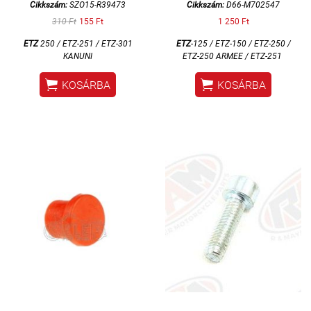
Cikkszám:
SZO15-R39473
Cikkszám:
D66-M702547
310 Ft
155 Ft
1 250 Ft
ETZ
250 /
ETZ-251 / ETZ-301
ETZ
-125 / ETZ-150 / ETZ-250 /
KANUNI
ETZ-250 ARMEE / ETZ-251


KOSÁRBA
KOSÁRBA