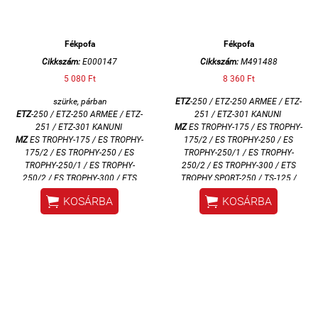
Fékpofa
Fékpofa
Cikkszám:
E000147
Cikkszám:
M491488
5 080 Ft
8 360 Ft
szürke, párban
ETZ
-250 / ETZ-250 ARMEE / ETZ-
ETZ
-250 / ETZ-250 ARMEE / ETZ-
251 / ETZ-301 KANUNI
251 / ETZ-301 KANUNI
MZ
ES TROPHY-175 / ES TROPHY-
MZ
ES TROPHY-175 / ES TROPHY-
175/2 / ES TROPHY-250 / ES
175/2 / ES TROPHY-250 / ES
TROPHY-250/1 / ES TROPHY-
TROPHY-250/1 / ES TROPHY-
250/2 / ES TROPHY-300 / ETS
250/2 / ES TROPHY-300 / ETS
TROPHY SPORT-250 / TS-125 /
TROPHY SPORT-250 /
TS-250 /
TS-150 / TS-250 / TS-250/1


KOSÁRBA
KOSÁRBA
TS-250/1
MZA
MZ
TS-125 / TS-150
első