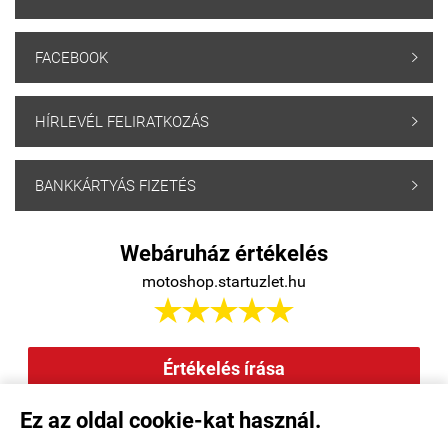
FACEBOOK

HÍRLEVÉL FELIRATKOZÁS

BANKKÁRTYÁS FIZETÉS

Webáruház értékelés
motoshop.startuzlet.hu





Értékelés írása
Ez az oldal cookie-kat használ.
Elállás a szerződéstől
|
Barion
|
Kezdőlap
|
Regisztráció
|