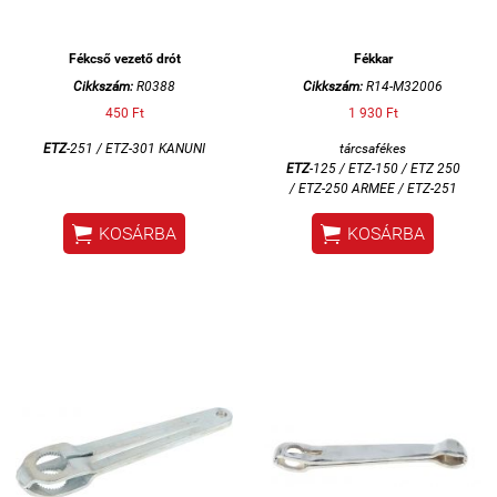
Fékcső vezető drót
Fékkar
Cikkszám:
R0388
Cikkszám:
R14-M32006
450 Ft
1 930 Ft
ETZ
-251 /
ETZ-301 KANUNI
tárcsafékes
ETZ
-125 / ETZ-150 /
ETZ 250
/
ETZ-250 ARMEE / ETZ-251


KOSÁRBA
KOSÁRBA