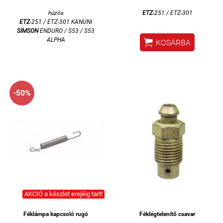
húzós
ETZ
-251 / ETZ-301
ETZ
-251 / ETZ-301 KANUNI
SIMSON
ENDURO / S53 / S53
ALPHA

KOSÁRBA
-50%
AKCIÓ a készlet erejéig tart!
Féklámpa kapcsoló rugó
Féklégtelenítő csavar