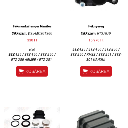
Fékmunkahenger tömítés
Féknyereg
Cikkszám:
D35-MO301360
Cikkszám:
R137879
330 Ft
15 970 Ft
alsó
ETZ
-125 / ETZ-150 / ETZ-250 /
ETZ
-125 / ETZ-150 / ETZ-250 /
ETZ-250 ARMEE / ETZ-251 / ETZ-
ETZ-250 ARMEE / ETZ-251
301 KANUNI


KOSÁRBA
KOSÁRBA