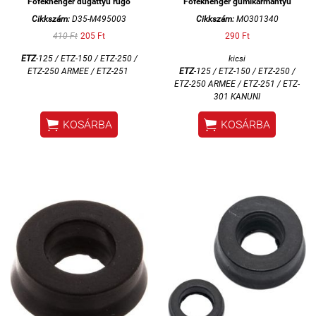
Főfékhenger dugattyú rugó
Főfékhenger gumikarmantyú
Cikkszám:
D35-M495003
Cikkszám:
MO301340
410 Ft
205 Ft
290 Ft
ETZ
-125 / ETZ-150 / ETZ-250 /
kicsi
ETZ-250 ARMEE / ETZ-251
ETZ
-125 / ETZ-150 / ETZ-250 /
ETZ-250 ARMEE / ETZ-251 / ETZ-
301 KANUNI


KOSÁRBA
KOSÁRBA