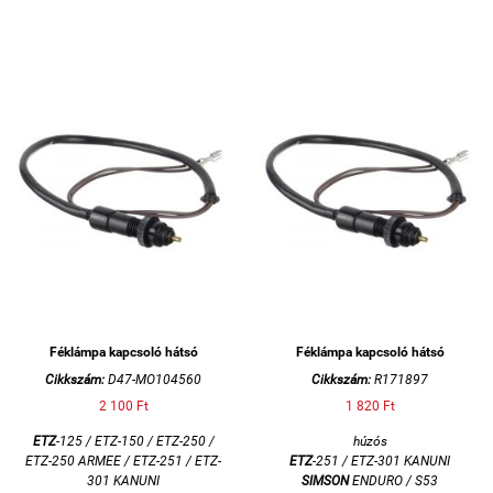
Féklámpa kapcsoló hátsó
Féklámpa kapcsoló hátsó
Cikkszám:
D47-MO104560
Cikkszám:
R171897
2 100 Ft
1 820 Ft
ETZ
-125 / ETZ-150 / ETZ-250 /
húzós
ETZ-250 ARMEE / ETZ-251 / ETZ-
ETZ
-251 / ETZ-301 KANUNI
301 KANUNI
SIMSON
ENDURO / S53