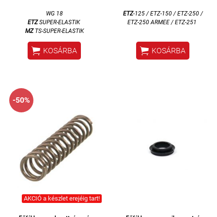
WG 18
ETZ
-125 / ETZ-150 / ETZ-250 /
ETZ
SUPER-ELASTIK
ETZ-250 ARMEE / ETZ-251
MZ
TS-SUPER-ELASTIK


KOSÁRBA
KOSÁRBA
-50%
AKCIÓ a készlet erejéig tart!