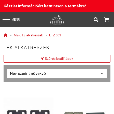
Készlet információért katttintson a termékre!
X


MENÜ

»
MZ-ETZ alkatrészek
»
ETZ 301
FÉK ALKATRÉSZEK:
Szűrés beállítások
