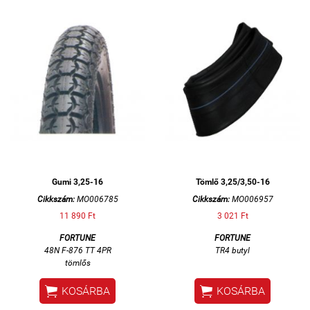
Gumi 3,25-16
Tömlő 3,25/3,50-16
Cikkszám:
MO006785
Cikkszám:
MO006957
11 890 Ft
3 021 Ft
FORTUNE
FORTUNE
48N F-876 TT 4PR
TR4 butyl
tömlős


KOSÁRBA
KOSÁRBA