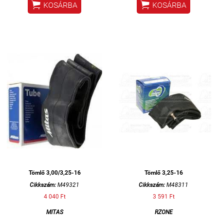


KOSÁRBA
KOSÁRBA
Tömlő 3,00/3,25-16
Tömlő 3,25-16
Cikkszám:
M49321
Cikkszám:
M48311
4 040 Ft
3 591 Ft
MITAS
RZONE