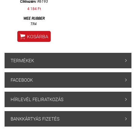
Cikkszám:
R6193
4 184 Ft
WEE RUBBER
TR4

KOSÁRBA
TERMÉKEK

FACEBOOK

HÍRLEVÉL FELIRATKOZÁS

BANKKÁRTYÁS FIZETÉS
