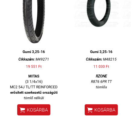
Gumi 3,25-16
Gumi 3,25-16
Cikkszám:
M49271
Cikkszám:
M48215
19 551 Ft
11 030 Ft
MITAS
RZONE
(3 1/4x16)
R876 6PR TT
MC2 54J TL/TT REINFORCED
tömlős
erősített szerkezetű országúti
tömlő nélküli


KOSÁRBA
KOSÁRBA