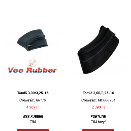
Tömlő 3,00/3,25-16
Tömlő 3,00/3,25-16
Cikkszám:
R6179
Cikkszám:
MO006954
4 309 Ft
2 390 Ft
WEE RUBBER
FORTUNE
TR4
TR4 butyl