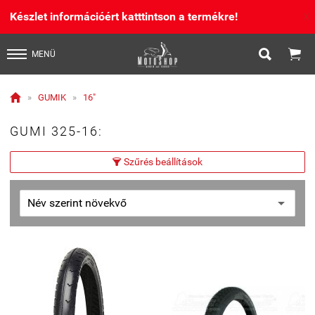
Készlet információért katttintson a termékre!
X


MENÜ

»
GUMIK
»
16"
GUMI 325-16:
Szűrés beállítások
