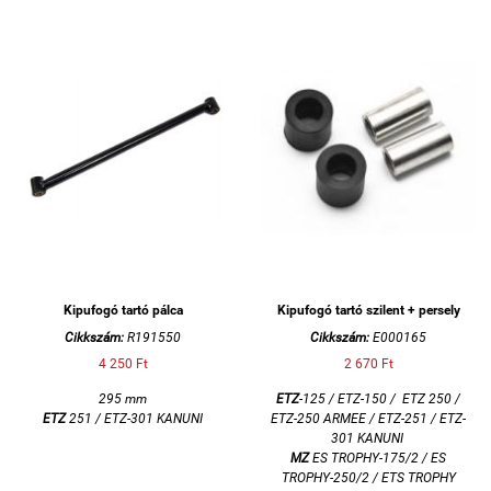
Kipufogó tartó pálca
Kipufogó tartó szilent + persely
Cikkszám:
R191550
Cikkszám:
E000165
4 250 Ft
2 670 Ft
295 mm
ETZ
-125 / ETZ-150 / ETZ 250 /
ETZ
251 / ETZ-301 KANUNI
ETZ-250 ARMEE / ETZ-251 / ETZ-
301 KANUNI
MZ
ES TROPHY-175/2 / ES
TROPHY-250/2 / ETS TROPHY