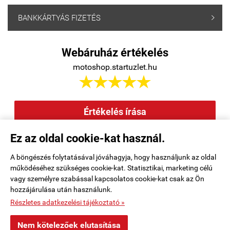
BANKKÁRTYÁS FIZETÉS

Webáruház értékelés
motoshop.startuzlet.hu





Értékelés írása
Ez az oldal cookie-kat használ.
Elállás a szerződéstől
|
Barion
|
Kezdőlap
|
Regisztráció
|
A böngészés folytatásával jóváhagyja, hogy használjunk az oldal
működéséhez szükséges cookie-kat. Statisztikai, marketing célú
Rendelési feltételek
|
Elérhetőségek
|
Kosár tartalma, megrendelés
|
vagy személyre szabással kapcsolatos cookie-kat csak az Ön
hozzájárulása után használunk.
Oldaltérkép
|
Részletes adatkezelési tájékoztató »
motoshop.startuzlet.hu -
SB Motoralkatrész Kft.
-
ÁSZF
-
Adatkezelési
Nem kötelezőek elutasítása