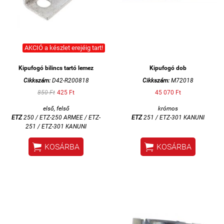
AKCIÓ a készlet erejéig tart!
Kipufogó bilincs tartó lemez
Kipufogó dob
Cikkszám:
D42-R200818
Cikkszám:
M72018
850 Ft
425 Ft
45 070 Ft
első, felső
krómos
ETZ
250 /
ETZ-250 ARMEE / ETZ-
ETZ
251 / ETZ-301 KANUNI
251 / ETZ-301 KANUNI


KOSÁRBA
KOSÁRBA