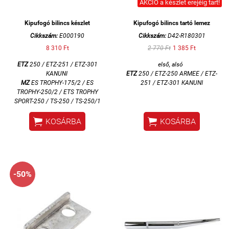
AKCIÓ a készlet erejéig tart!
Kipufogó bilincs készlet
Kipufogó bilincs tartó lemez
Cikkszám:
E000190
Cikkszám:
D42-R180301
8 310 Ft
2 770 Ft
1 385 Ft
ETZ
250 / ETZ-251 / ETZ-301
első, alsó
KANUNI
ETZ
250 / ETZ-250 ARMEE / ETZ-
MZ
ES TROPHY-175/2 / ES
251 / ETZ-301 KANUNI
TROPHY-250/2 / ETS TROPHY
SPORT-250 /
TS-250 / TS-250/1


KOSÁRBA
KOSÁRBA
-50%