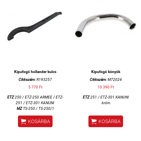
Kipufogó hollander kulcs
Kipufogó könyök
Cikkszám:
R193257
Cikkszám:
M72024
5 770 Ft
10 390 Ft
ETZ
250 / ETZ-250 ARMEE / ETZ-
ETZ
251 / ETZ-301 KANUNI
251 / ETZ-301 KANUNI
króm
MZ
TS-250 / TS-250/1


KOSÁRBA
KOSÁRBA