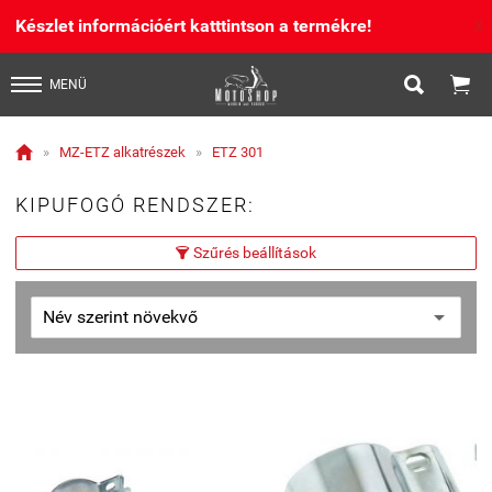
Készlet információért katttintson a termékre!
X


MENÜ

»
MZ-ETZ alkatrészek
»
ETZ 301
KIPUFOGÓ RENDSZER:
Szűrés beállítások
