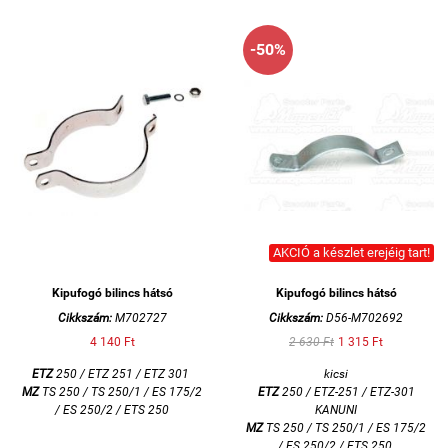
-50%
AKCIÓ a készlet erejéig tart!
Kipufogó bilincs hátsó
Kipufogó bilincs hátsó
Cikkszám:
M702727
Cikkszám:
D56-M702692
4 140 Ft
2 630 Ft
1 315 Ft
ETZ
250 / ETZ 251 / ETZ 301
kicsi
MZ
TS 250 / TS 250/1 / ES 175/2
ETZ
250 / ETZ-251 / ETZ-301
/ ES 250/2 / ETS 250
KANUNI
MZ
TS 250 / TS 250/1 / ES 175/2
/ ES 250/2 / ETS 250