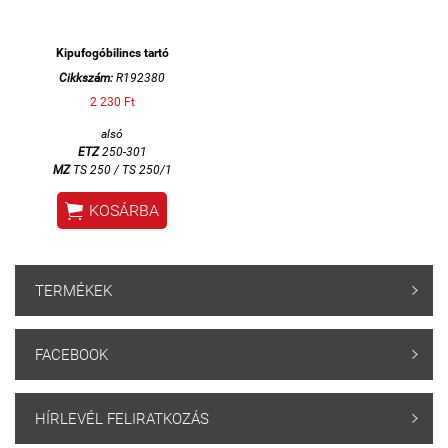
Kipufogóbilincs tartó
Cikkszám:
R192380
2 230 Ft
alsó
ETZ
250-301
MZ
TS 250 / TS 250/1

KOSÁRBA
TERMÉKEK

FACEBOOK

HÍRLEVÉL FELIRATKOZÁS
