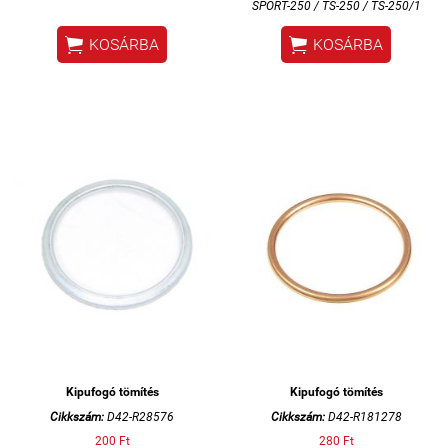
SPORT-250 /
TS-250 / TS-250/1


KOSÁRBA
KOSÁRBA
Kipufogó tömítés
Kipufogó tömítés
Cikkszám:
D42-R28576
Cikkszám:
D42-R181278
200 Ft
280 Ft