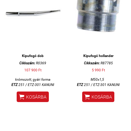
Kipufogó dob
Kipufogó hollander
Cikkszám:
R0369
Cikkszám:
R87785
107 900 Ft
5 990 Ft
krómozott, gyári forma
M50x1,5
ETZ
251 /
ETZ-301 KANUNI
ETZ
251 /
ETZ-301 KANUNI


KOSÁRBA
KOSÁRBA