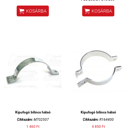


KOSÁRBA
KOSÁRBA
Kipufogó bilincs hátsó
Kipufogó bilincs hátsó
Cikkszám:
M702507
Cikkszám:
R164400
1 460 Ft
4 850 Ft