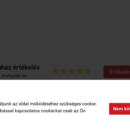
ház értékelés





Értékelé
startuzlet.hu
Regisztráció
|
Rendelési feltételek
|
Elérhetőségek
|
Kosár tartalma, megre
áljunk az oldal működéséhez szükséges cookie-
Nem köt
zabással kapcsolatos cookie-kat csak az Ön
Adatkezelési tájékoztató