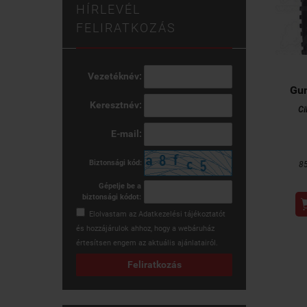
HÍRLEVÉL
FELIRATKOZÁS
Vezetéknév:
Gum
Keresztnév:
Ci
E-mail:
Biztonsági kód:
8
Gépelje be a
biztonsági kódot:
Elolvastam az
Adatkezelési tájékoztatót
és hozzájárulok ahhoz, hogy a webáruház
értesítsen engem az aktuális ajánlatairól.
Feliratkozás