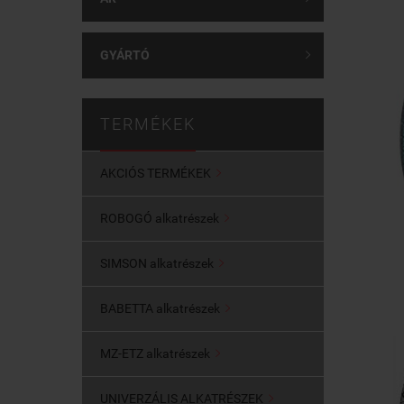
GYÁRTÓ

TERMÉKEK
AKCIÓS TERMÉKEK

ROBOGÓ alkatrészek

SIMSON alkatrészek

BABETTA alkatrészek

MZ-ETZ alkatrészek

UNIVERZÁLIS ALKATRÉSZEK
