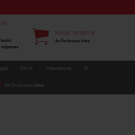
X
 és

Kosár tartalma
 forint
Az Ön kosara
üres
.
l ingyenes
égek
GY.I.K.
Vélemények



Az Ön kosara
üres
.