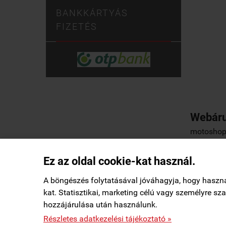
BANKKÁRTYÁS
FIZETÉS
Webáru
motoshop.
Ez az oldal cookie-kat használ.
Elállás a szerződéstől
|
Barion
|
Kezdőlap
|
A böngészés folytatásával jóváhagyja, hogy haszn
kat. Statisztikai, marketing célú vagy személyre s
Márk Miskolc településről
M
hozzájárulása után használunk.
Vásárolt a webáruházban
11 órával ezelőtt

StartÜzlet által hitelesítve
motoshop.startuzlet.hu -
SB Motoralkatrész Kft.
-
ÁSZF
-
Részletes adatkezelési tájékoztató »