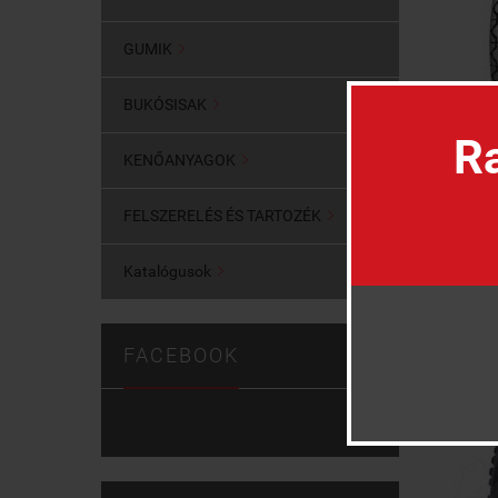
GUMIK

BUKÓSISAK

Ra
KENŐANYAGOK

FELSZERELÉS ÉS TARTOZÉK

Katalógusok

FACEBOOK