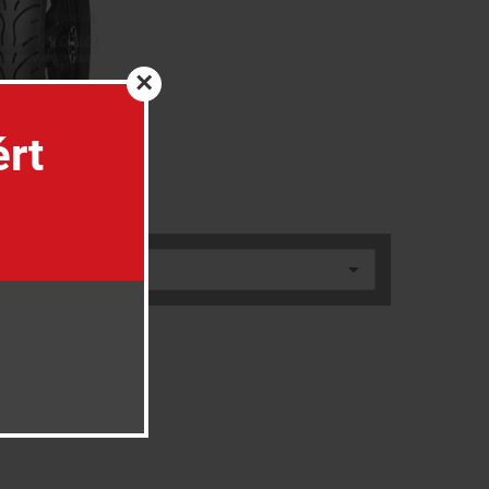
×
ért
90/90-18