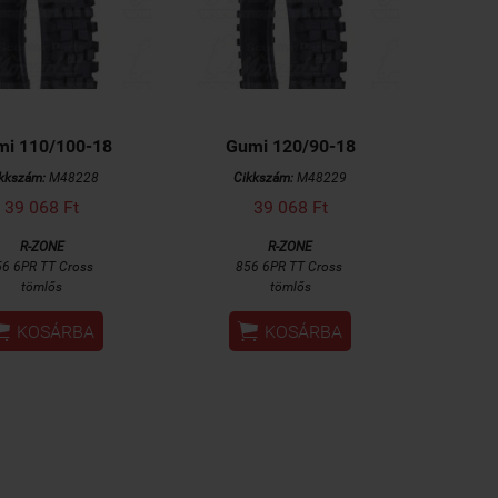
i 110/100-18
Gumi 120/90-18
kkszám:
M48228
Cikkszám:
M48229
39 068 Ft
39 068 Ft
R-ZONE
R-ZONE
56 6PR TT Cross
856 6PR TT Cross
tömlős
tömlős


KOSÁRBA
KOSÁRBA