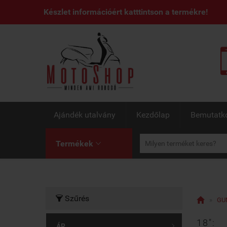
Készlet információért katttintson a termékre!
Ajándék utalvány
Kezdőlap
Bemutatk
Termékek

Szűrés


»
GU
18":
ÁR
