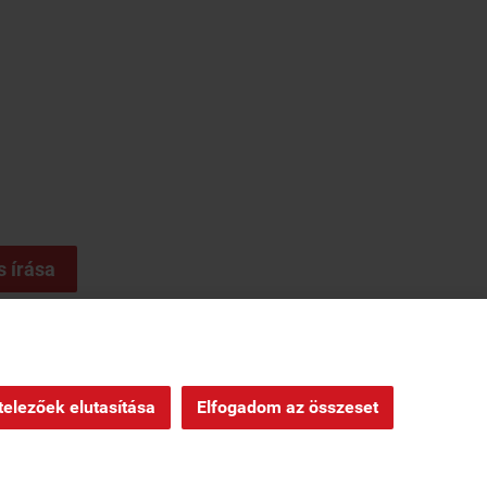
s írása
ndelés
|
Oldaltérkép
|
elezőek elutasítása
Elfogadom az összeset
Webáruház készítés
a StartÜzlettel.