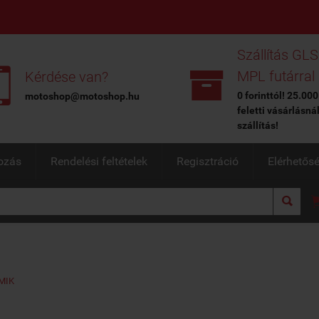
Szállítás GLS


MPL futárral
Kérdése van?
0 forinttól! 25.000
motoshop@motoshop.hu
feletti vásárlásná
szállítás!
ozás
Rendelési feltételek
Regisztráció
Elérhetős

MIK