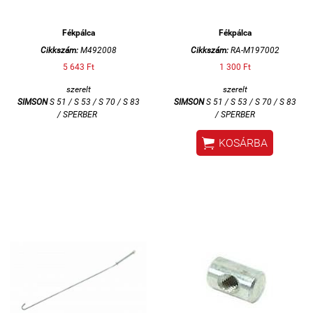
Fékpálca
Fékpálca
Cikkszám:
M492008
Cikkszám:
RA-M197002
5 643 Ft
1 300 Ft
szerelt
szerelt
SIMSON
S 51 / S 53 / S 70 / S 83
SIMSON
S 51 / S 53 / S 70 / S 83
/ SPERBER
/ SPERBER

KOSÁRBA