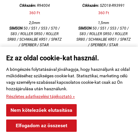
Cikkszám:
R94004
Cikkszám:
SZO18-R93991
360 Ft
360 Ft
2,0mm
1,5mm
SIMSON
50 / S51 / S53 / S70 /
SIMSON
50 / S51 / S53 / S70 /
S83 / ROLLER SR50 / ROLLER
S83 / ROLLER SR50 / ROLLER
SR80 / SCHWALBE KR51 / SPATZ
SR80 / SCHWALBE KR51 / SPATZ
/ SPERBER / STAR
/ SPERBER / STAR


KOSÁRBA
KOSÁRBA
Ez az oldal cookie-kat használ.
A böngészés folytatásával jóváhagyja, hogy használjunk az oldal
működéséhez szükséges cookie-kat. Statisztikai, marketing célú
vagy személyre szabással kapcsolatos cookie-kat csak az Ön
hozzájárulása után használunk.
Részletes adatkezelési tájékoztató »
Nem kötelezőek elutasítása
×
Péter Újkígyós településről
P
Elfogadom az összeset
Vásárolt a webáruházban
8 órával ezelőtt
