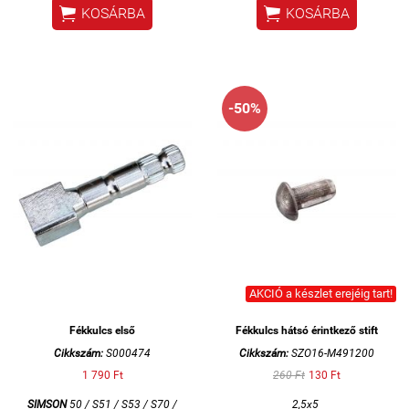


KOSÁRBA
KOSÁRBA
-50%
AKCIÓ a készlet erejéig tart!
Fékkulcs első
Fékkulcs hátsó érintkező stift
Cikkszám:
S000474
Cikkszám:
SZO16-M491200
1 790 Ft
260 Ft
130 Ft
SIMSON
50 / S51 / S53 / S70 /
2,5x5