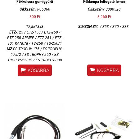
Fékkulcsra gumigyűrű
Féklámpa felfogató lemez
Cikkszám:
R66360
Cikkszám:
S000520
300 Ft
3 260 Ft
12,5x18x3
SIMSON S
51 / S53 / S70 / S83
ETZ
-125 / ETZ-150 / ETZ-250 /
ETZ-250 ARMEE / ETZ-251 / ETZ-
301 KANUNI / TS-250 / TS-250/1
MZ
ES TROPHY-175 / ES TROPHY-
175/2 / ES TROPHY-250 / ES
TROPHY-250/2 / ES TROPHY-300
/ ETS TROPHY SPORT-250


KOSÁRBA
KOSÁRBA
SIMSON
70 / ENDURO / ROLLER
SR / S50 / S51 / S53 / S60 /
SCHWALBE KR51/1 / SCHWALBE
KR51/2 / STAR SR4-2/1