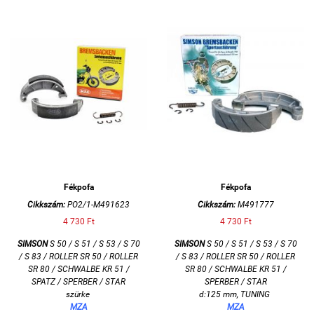
Fékpofa
Fékpofa
Cikkszám:
PO2/1-M491623
Cikkszám:
M491777
4 730 Ft
4 730 Ft
SIMSON
S 50 / S 51 / S 53 / S 70
SIMSON
S 50 / S 51 / S 53 / S 70
/ S 83 / ROLLER SR 50 / ROLLER
/ S 83 / ROLLER SR 50 / ROLLER
SR 80 / SCHWALBE KR 51 /
SR 80 / SCHWALBE KR 51 /
SPATZ / SPERBER / STAR
SPERBER / STAR
szürke
d:125 mm, TUNING
MZA
MZA