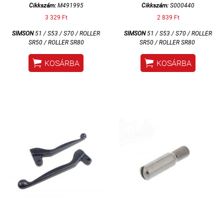
Cikkszám:
M491995
Cikkszám:
S000440
3 329 Ft
2 839 Ft
SIMSON
51 / S53 / S70 / ROLLER
SIMSON
51 / S53 / S70 / ROLLER
SR50 / ROLLER SR80
SR50 / ROLLER SR80


KOSÁRBA
KOSÁRBA