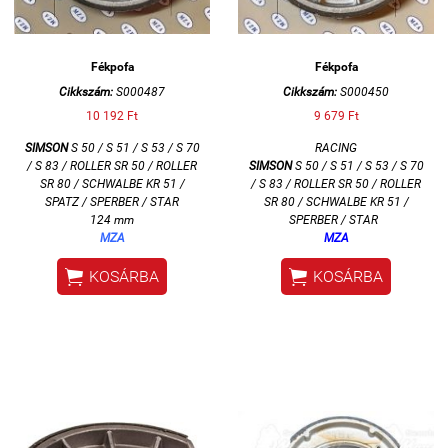
Fékpofa
Fékpofa
Cikkszám:
S000487
Cikkszám:
S000450
10 192 Ft
9 679 Ft
SIMSON
S 50 / S 51 / S 53 / S 70
RACING
/ S 83 / ROLLER SR 50 / ROLLER
SIMSON
S 50 / S 51 / S 53 / S 70
SR 80 / SCHWALBE KR 51 /
/ S 83 / ROLLER SR 50 / ROLLER
SPATZ / SPERBER / STAR
SR 80 / SCHWALBE KR 51 /
124 mm
SPERBER / STAR
MZA
MZA


KOSÁRBA
KOSÁRBA