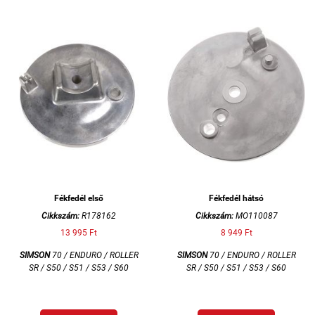
Fékfedél első
Fékfedél hátsó
Cikkszám:
R178162
Cikkszám:
MO110087
13 995 Ft
8 949 Ft
SIMSON
70 / ENDURO / ROLLER
SIMSON
70 / ENDURO / ROLLER
SR / S50 / S51 / S53 / S60
SR / S50 / S51 / S53 / S60