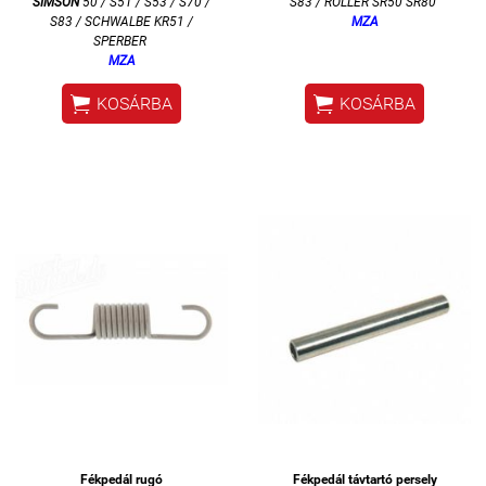
SIMSON
50 / S51 / S53 / S70 /
S83 / ROLLER SR50 SR80
S83 / SCHWALBE KR51 /
MZA
SPERBER
MZA


KOSÁRBA
KOSÁRBA
Fékpedál rugó
Fékpedál távtartó persely