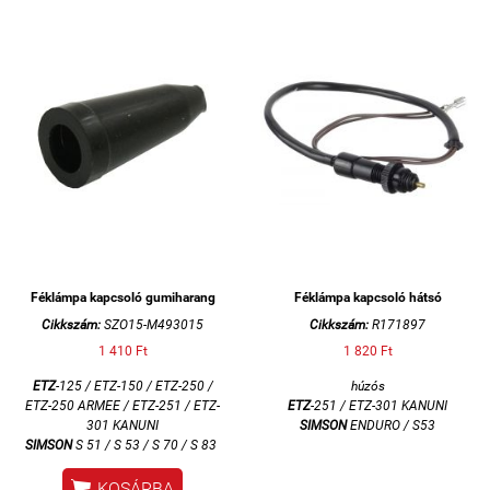
Féklámpa kapcsoló gumiharang
Féklámpa kapcsoló hátsó
Cikkszám:
SZO15-M493015
Cikkszám:
R171897
1 410 Ft
1 820 Ft
ETZ
-125 / ETZ-150 / ETZ-250 /
húzós
ETZ-250 ARMEE / ETZ-251 / ETZ-
ETZ
-251 / ETZ-301 KANUNI
301 KANUNI
SIMSON
ENDURO / S53
SIMSON
S 51 / S 53 / S 70 / S 83

KOSÁRBA