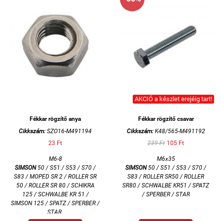
AKCIÓ a készlet erejéig tart!
Fékkar rögzítő anya
Fékkar rögzítő csavar
Cikkszám:
SZO16-M491194
Cikkszám:
K48/565-M491192
23 Ft
239 Ft
105 Ft
M6-8
M6x35
SIMSON
50 / S51 / S53 / S70 /
SIMSON
50 / S51 / S53 / S70 /
S83 / MOPED SR 2 / ROLLER SR
S83 / ROLLER SR50 / ROLLER
50 / ROLLER SR 80 / SCHIKRA
SR80 / SCHWALBE KR51 / SPATZ
125 / SCHWALBE KR 51 /
/ SPERBER / STAR
SIMSON 125 / SPATZ / SPERBER /
STAR