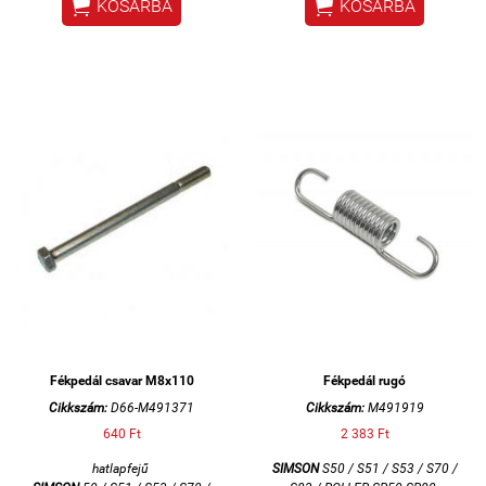


KOSÁRBA
KOSÁRBA
Fékpedál csavar M8x110
Fékpedál rugó
Cikkszám:
D66-M491371
Cikkszám:
M491919
640 Ft
2 383 Ft
hatlapfejű
SIMSON
S50 / S51 / S53 / S70 /