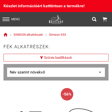
Készlet információért katttintson a termékre!
X


MENÜ

»
SIMSON alkatrészek
»
Simson S53
FÉK ALKATRÉSZEK:
Szűrés beállítások

-56%