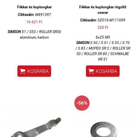
Fékkar és kuplungkar
Fékkar és kuplungkar rögzítő
csavar
Cikkszám:
M491397
Cikkszám:
SZO16-M111009
16 621 Ft
220 Ft
SIMSON
51 / S53 / ROLLER SR50
alumínium, karbon
6x25 M5
SIMSON
S 50 / S 51 / S 53 / S 70
/ S 83 / MOPED SR 2 / ROLLER SR
50 / ROLLER SR 80 / SCHWALBE
KR 51


KOSÁRBA
KOSÁRBA
-56%