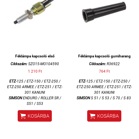
Féklámpa kapcsoló első
Féklámpa kapcsoló gumiharang
Cikkszám:
SZO15-MO104590
Cikkszám:
R36922
1 210 Ft
764 Ft
ETZ
-125 / ETZ-150 / ETZ-250 /
ETZ
-125 / ETZ-150 / ETZ-250 /
ETZ-250 ARMEE / ETZ-251 / ETZ-
ETZ-250 ARMEE / ETZ-251 / ETZ-
301 KANUNI
301 KANUNI
SIMSON
ENDURO / ROLLER SR /
SIMSON
S 51 / S 53 / S 70 / S 83
S51 / S53


KOSÁRBA
KOSÁRBA