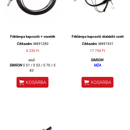
Féklámpa kapcsoló + vezeték
Féklámpa kapcsoló átalakító szett
Cikkszám:
M491280
Cikkszám:
M491931
6 230 Ft
17 750 Ft
első
SIMSON
SIMSON
S 51 / S 53 / S 70 / S
MZA
83


KOSÁRBA
KOSÁRBA