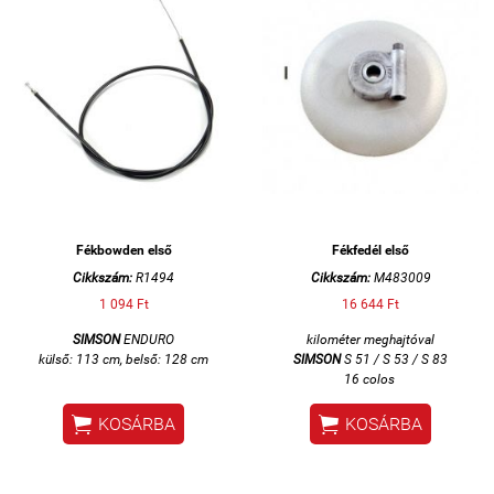
Fékbowden első
Fékfedél első
Cikkszám:
R1494
Cikkszám:
M483009
1 094 Ft
16 644 Ft
SIMSON
ENDURO
kilométer meghajtóval
külső: 113 cm, belső: 128 cm
SIMSON
S 51 / S 53 / S 83
16 colos


KOSÁRBA
KOSÁRBA