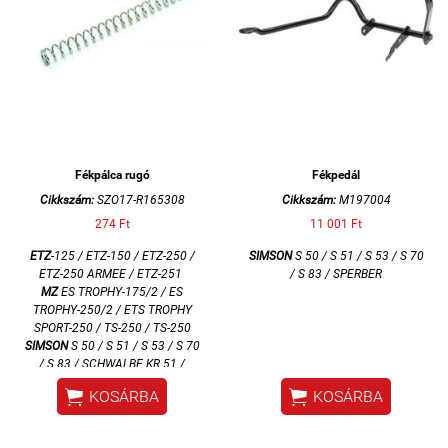
Fékpálca rugó
Fékpedál
Cikkszám:
SZO17-R165308
Cikkszám:
M197004
274 Ft
11 001 Ft
ETZ
-125 / ETZ-150 / ETZ-250 /
SIMSON
S 50 / S 51 / S 53 / S 70
ETZ-250 ARMEE / ETZ-251
/ S 83 / SPERBER
MZ
ES TROPHY-175/2 / ES
TROPHY-250/2 / ETS TROPHY
SPORT-250 / TS-250 / TS-250
SIMSON
S 50 / S 51 / S 53 / S 70
/ S 83 / SCHWALBE KR 51 /
SPERBER / STAR


KOSÁRBA
KOSÁRBA