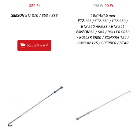
350 Ft
205 Ft
90 Ft
SIMSON
51/ S70 / S53 / S83
10x14x1,5 mm
ETZ
-125 / ETZ-150 / ETZ-250 /
ETZ-250 ARMEE / ETZ-251
SIMSON
53 / S83 / ROLLER SR50
/ ROLLER SR80 / SCHIKRA 125 /
SIMSON 125 / SPERBER / STAR

KOSÁRBA