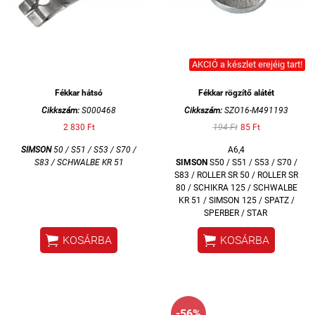
AKCIÓ a készlet erejéig tart!
Fékkar hátsó
Fékkar rögzítő alátét
Cikkszám:
S000468
Cikkszám:
SZO16-M491193
2 830 Ft
194 Ft
85 Ft
SIMSON
50 / S51 / S53 / S70 /
A6,4
S83 / SCHWALBE KR 51
SIMSON
S50 / S51 / S53 / S70 /
S83 / ROLLER SR 50 / ROLLER SR
80 / SCHIKRA 125 / SCHWALBE
KR 51 / SIMSON 125 / SPATZ /
SPERBER / STAR


KOSÁRBA
KOSÁRBA
-56%