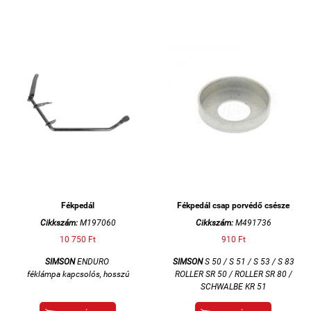
Fékpedál
Fékpedál csap porvédő csésze
Cikkszám:
M197060
Cikkszám:
M491736
10 750 Ft
910 Ft
SIMSON
ENDURO
SIMSON
S 50 / S 51 / S 53 / S 83
féklámpa kapcsolós, hosszú
ROLLER SR 50 / ROLLER SR 80 /
SCHWALBE KR 51