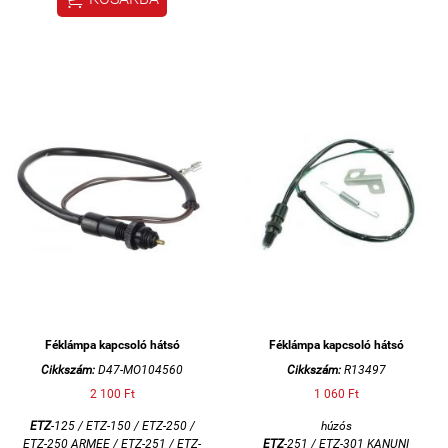
Féklámpa kapcsoló hátsó
Féklámpa kapcsoló hátsó
Cikkszám:
D47-MO104560
Cikkszám:
R13497
2 100 Ft
1 060 Ft
ETZ
-125 / ETZ-150 / ETZ-250 /
húzós
ETZ-250 ARMEE / ETZ-251 / ETZ-
ETZ
-251 / ETZ-301 KANUNI