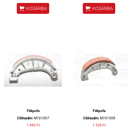


KOSÁRBA
KOSÁRBA
Fékpofa
Fékpofa
Cikkszám:
M161007
Cikkszám:
M161008
1 493 Ft
1 528 Ft