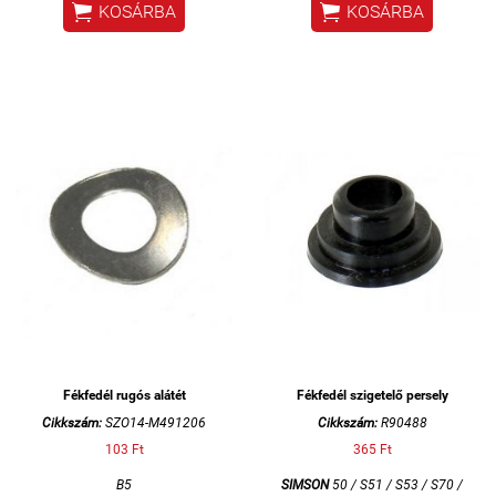


KOSÁRBA
KOSÁRBA
Fékfedél rugós alátét
Fékfedél szigetelő persely
Cikkszám:
SZO14-M491206
Cikkszám:
R90488
103 Ft
365 Ft
B5
SIMSON
50 / S51 / S53 / S70 /