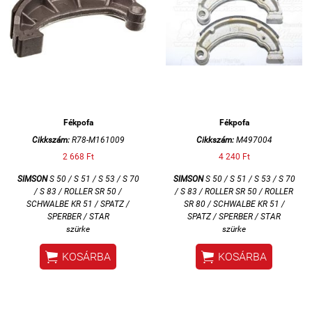
Fékpofa
Fékpofa
Cikkszám:
R78-M161009
Cikkszám:
M497004
2 668 Ft
4 240 Ft
SIMSON
S 50 / S 51 / S 53 / S 70
SIMSON
S 50 / S 51 / S 53 / S 70
/ S 83 / ROLLER SR 50 /
/ S 83 / ROLLER SR 50 / ROLLER
SCHWALBE KR 51 / SPATZ /
SR 80 / SCHWALBE KR 51 /
SPERBER / STAR
SPATZ / SPERBER / STAR
szürke
szürke


KOSÁRBA
KOSÁRBA