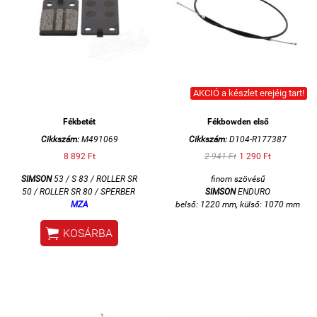
AKCIÓ a készlet erejéig tart!
Fékbetét
Fékbowden első
Cikkszám:
M491069
Cikkszám:
D104-R177387
8 892 Ft
2 941 Ft
1 290 Ft
SIMSON
53 / S 83 / ROLLER SR
finom szövésű
50 / ROLLER SR 80 / SPERBER
SIMSON
ENDURO
MZA
belső: 1220 mm, külső: 1070 mm

KOSÁRBA