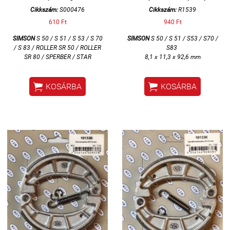
Cikkszám:
S000476
Cikkszám:
R1539
610 Ft
940 Ft
SIMSON
S 50 / S 51 / S 53 / S 70
SIMSON
S 50 / S 51 / S53 / S70 /
/ S 83 / ROLLER SR 50 / ROLLER
S83
SR 80 / SPERBER / STAR
8,1 x 11,3 x 92,6 mm


KOSÁRBA
KOSÁRBA