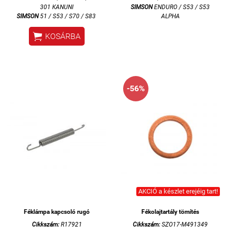
301 KANUNI
SIMSON
ENDURO / S53 / S53
SIMSON
51 / S53 / S70 / S83
ALPHA

KOSÁRBA
-56%
AKCIÓ a készlet erejéig tart!
Féklámpa kapcsoló rugó
Fékolajtartály tömítés
Cikkszám:
R17921
Cikkszám:
SZO17-M491349