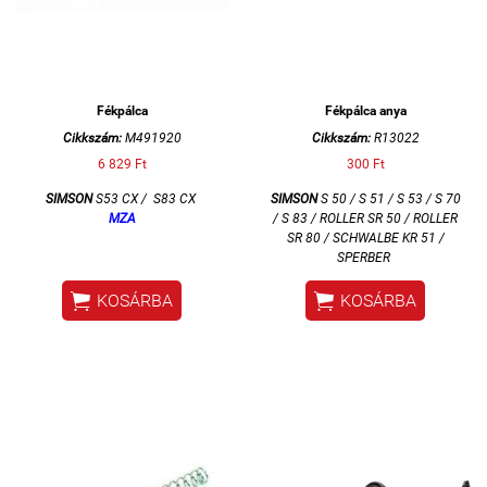
Fékpálca
Fékpálca anya
Cikkszám:
M491920
Cikkszám:
R13022
6 829 Ft
300 Ft
SIMSON
S53 CX / S83 CX
SIMSON
S 50 / S 51 / S 53 / S 70
MZA
/ S 83 / ROLLER SR 50 / ROLLER
SR 80 / SCHWALBE KR 51 /
SPERBER


KOSÁRBA
KOSÁRBA