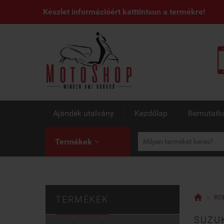
Készlet információért katttintson a termékre!
Ajándék utalvány
Kezdőlap
Bemutatk
Termékek


»
RO
TERMÉKEK
SUZUK