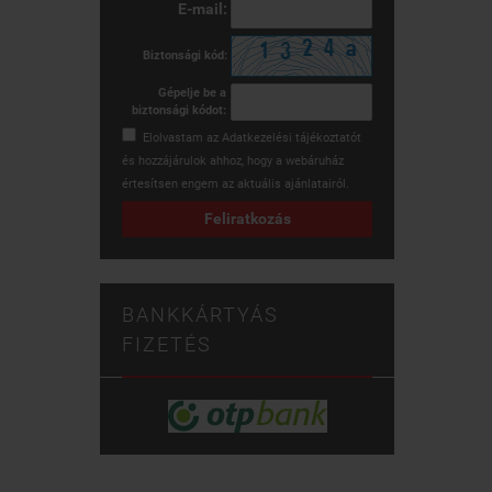
E-mail:
Biztonsági kód:
Gépelje be a
biztonsági kódot:
Elolvastam az
Adatkezelési tájékoztatót
és hozzájárulok ahhoz, hogy a webáruház
értesítsen engem az aktuális ajánlatairól.
Feliratkozás
BANKKÁRTYÁS
FIZETÉS