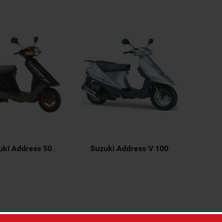
uki Address 50
Suzuki Address V 100