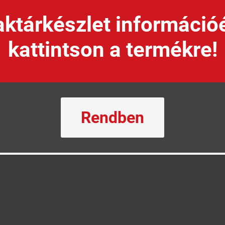
ktárkészlet információ
kattintson a termékre!
Rendben