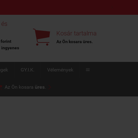
X
 és

Kosár tartalma
 forint
Az Ön kosara
üres
.
l ingyenes
égek
GY.I.K.
Vélemények



Az Ön kosara
üres
.