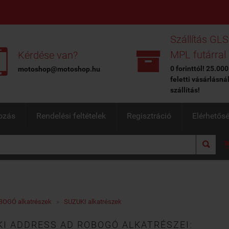
Szállítás GLS


MPL futárral
Kérdése van?
0 forinttól! 25.000
motoshop@motoshop.hu
feletti vásárlásná
szállítás!
ozás
Rendelési feltételek
Regisztráció
Elérhetős

BOGÓ alkatrészek
»
SUZUKI alkatrészek
I ADDRESS AD ROBOGÓ ALKATRÉSZEI: