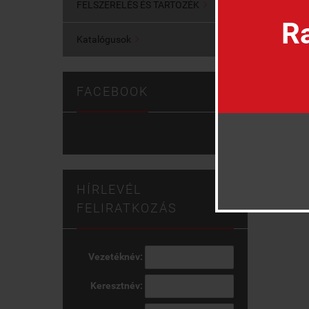
FELSZERELÉS ÉS TARTOZÉK

Ra
Katalógusok

FACEBOOK
HÍRLEVÉL
FELIRATKOZÁS
Vezetéknév:
Keresztnév: