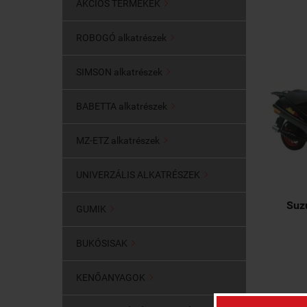
AKCIÓS TERMÉKEK

ROBOGÓ alkatrészek

SIMSON alkatrészek

BABETTA alkatrészek

MZ-ETZ alkatrészek

UNIVERZÁLIS ALKATRÉSZEK

Suz
GUMIK

BUKÓSISAK

KENŐANYAGOK
