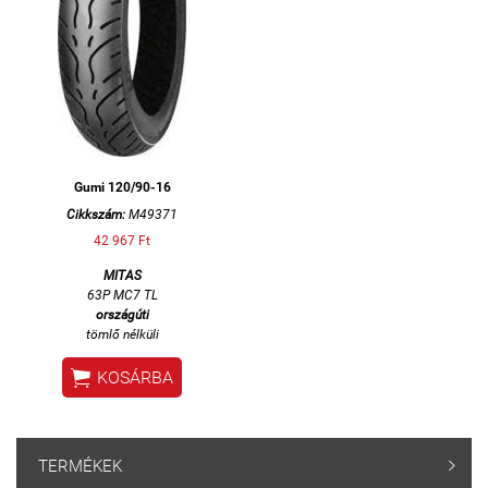
Gumi 120/90-16
Cikkszám:
M49371
42 967 Ft
MITAS
63P MC7 TL
országúti
tömlő nélküli

KOSÁRBA
TERMÉKEK
