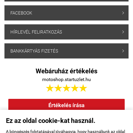
FACEBOOK

HÍRLEVÉL FELIRATKOZÁS

BANKKÁRTYÁS FIZETÉS

Webáruház értékelés
motoshop.startuzlet.hu





Értékelés írása
Ez az oldal cookie-kat használ.
Elállás a szerződéstől
|
Barion
|
Kezdőlap
|
Regisztráció
|
A böngészés folytatásával jóváhagyja, hogy használjunk az oldal