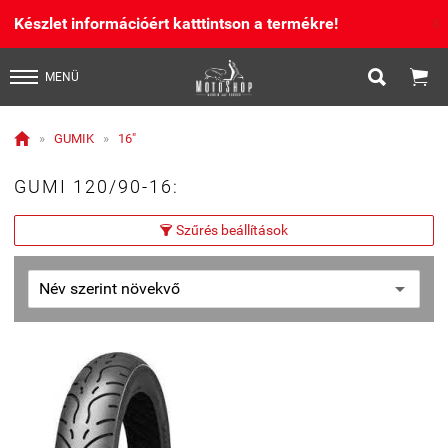
Készlet információért katttintson a termékre!
X


MENÜ

»
GUMIK
»
16"
GUMI 120/90-16:
Szűrés beállítások
