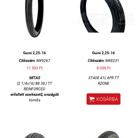
Gumi 2,25-16
Gumi 2,25-16
Cikkszám:
M49267
Cikkszám:
M48231
11 503 Ft
8 050 Ft
MITAS
ST408 41L 6PR TT
(2 1/4x16) B8 38J TT
RZONE
REINFORCED
erősített szerkezetű, országúti

KOSÁRBA
tömlős