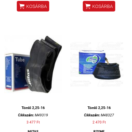


KOSÁRBA
KOSÁRBA
Tömlő 2,25-16
Tömlő 2,25-16
Cikkszám:
M49319
Cikkszám:
M48327
3 477 Ft
2 470 Ft
MITAS
RZONE