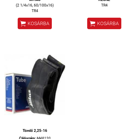
(2 1/4x16, 60/100x16)
TR4
TR4


KOSÁRBA
KOSÁRBA
Tömlő 2,25-16
Cikkszám:
M48120