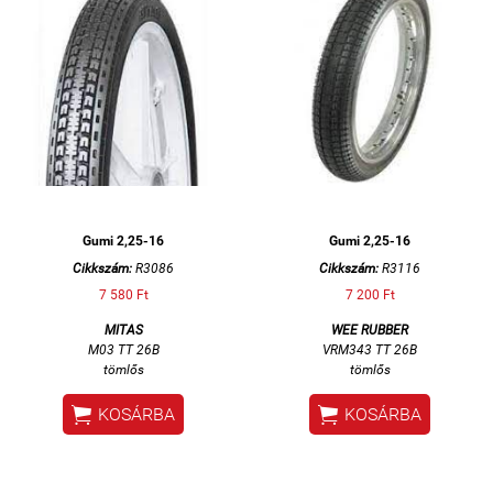
Gumi 2,25-16
Gumi 2,25-16
Cikkszám:
R3086
Cikkszám:
R3116
7 580 Ft
7 200 Ft
MITAS
WEE RUBBER
M03 TT 26B
VRM343 TT 26B
tömlős
tömlős


KOSÁRBA
KOSÁRBA