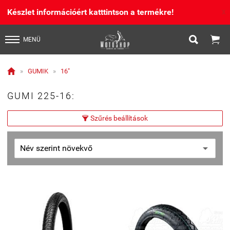
Készlet információért katttintson a termékre!
X


MENÜ

»
GUMIK
»
16"
GUMI 225-16:
Szűrés beállítások
