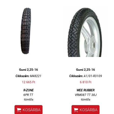
Gumi 2,25-16
Gumi 2,25-16
Cikkszám:
M48221
Cikkszám:
A1/01-R3109
12 665 Ft
6 810 Ft
R-ZONE
WEE RUBBER
6PR TT
VRM087 TT 38J
tömlős
tömlős


KOSÁRBA
KOSÁRBA