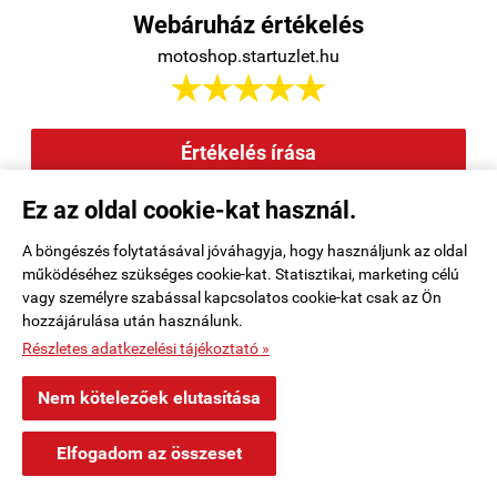
Webáruház értékelés
motoshop.startuzlet.hu





Értékelés írása
Ez az oldal cookie-kat használ.
Elállás a szerződéstől
|
Barion
|
Kezdőlap
|
Regisztráció
|
A böngészés folytatásával jóváhagyja, hogy használjunk az oldal
működéséhez szükséges cookie-kat. Statisztikai, marketing célú
Rendelési feltételek
|
Elérhetőségek
|
Kosár tartalma, megrendelés
|
vagy személyre szabással kapcsolatos cookie-kat csak az Ön
hozzájárulása után használunk.
Oldaltérkép
|
Részletes adatkezelési tájékoztató »
motoshop.startuzlet.hu -
SB Motoralkatrész Kft.
-
ÁSZF
-
Adatkezelési
Nem kötelezőek elutasítása
tájékoztató
×
Péter Újkígyós településről
P
Elfogadom az összeset
Vásárolt a webáruházban
Webáruház készítés
a StartÜzlettel.
54 perccel ezelőtt
