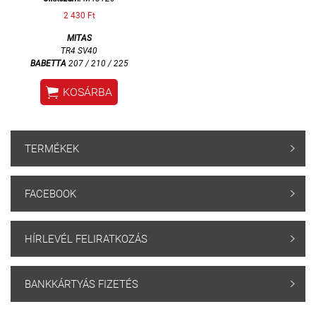
2 430 Ft
MITAS
TR4 SV40
BABETTA
207 / 210 / 225

KOSÁRBA
TERMÉKEK

FACEBOOK

HÍRLEVÉL FELIRATKOZÁS

BANKKÁRTYÁS FIZETÉS
