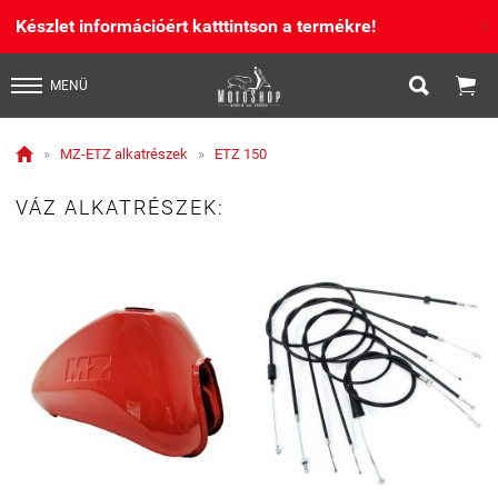
Készlet információért katttintson a termékre!
X


MENÜ

»
MZ-ETZ alkatrészek
»
ETZ 150
VÁZ ALKATRÉSZEK: