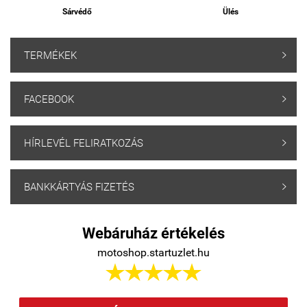
Sárvédő
Ülés
TERMÉKEK

FACEBOOK

HÍRLEVÉL FELIRATKOZÁS

BANKKÁRTYÁS FIZETÉS

Webáruház értékelés
motoshop.startuzlet.hu




