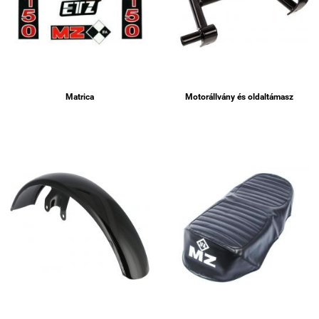
Matrica
Motorállvány és oldaltámasz