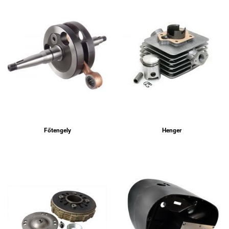
Főtengely
Henger