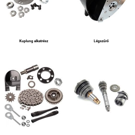
Kuplung alkatrész
Légszűrő