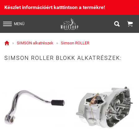
Készlet információért katttintson a termékre!
X


MENÜ

»
SIMSON alkatrészek
»
Simson ROLLER
SIMSON ROLLER BLOKK ALKATRÉSZEK: