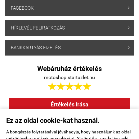
FACEBOOK

HÍRLEVÉL FELIRATKOZÁS

BANKKÁRTYÁS FIZETÉS

Webáruház értékelés
motoshop.startuzlet.hu





Értékelés írása
Ez az oldal cookie-kat használ.
Elállás a szerződéstől
|
Barion
|
Kezdőlap
|
Regisztráció
|
A böngészés folytatásával jóváhagyja, hogy használjunk az oldal
működéséhez szükséges cookie-kat. Statisztikai, marketing célú