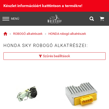
Készlet információért katttintson a termékre!
X


MENÜ

»
ROBOGÓ alkatrészek
»
HONDA robogó alkatrészek
HONDA SKY ROBOGÓ ALKATRÉSZEI:
Szűrés beállítások
