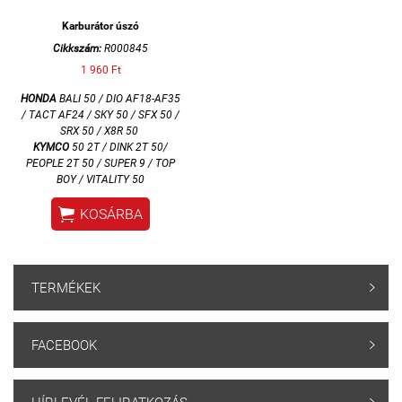
Karburátor úszó
Cikkszám:
R000845
1 960 Ft
HONDA
BALI 50 /
DIO AF18-AF35
/ TACT AF24 / SKY 50 / SFX 50 /
SRX 50 / X8R 50
KYMCO
50 2T / DINK 2T 50/
PEOPLE 2T 50 / SUPER 9 / TOP
BOY / VITALITY 50

KOSÁRBA
TERMÉKEK

FACEBOOK
