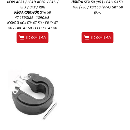
AF09-AF31 / LEAD AF20 / BALI /
HONDA
SFX 50 (95-) / BALI SJ 50-
SFX / SKY / X8R
100 (93-) / X8R 50 (97-) / SKY 50
KÍNAI ROBOGÓK
GY6 50
(97-)
4T 139QMA - 139QMB
KYMCO
AGILITY 4T 50 / FILLY 4T
50 / LIKE 4T 50 / PEOPLE 4T 50
/ SUPER 8 4T 50 / VITALITY 4T


KOSÁRBA
KOSÁRBA
50 / YAGER GT 4T 50