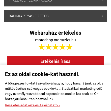
HÍRLEVÉL FELIRATKOZÁS

BANKKÁRTYÁS FIZETÉS

Webáruház értékelés
motoshop.startuzlet.hu





Értékelés írása
Ez az oldal cookie-kat használ.
Elállás a szerződéstől
|
Barion
|
Kezdőlap
|
Regisztráció
|
A böngészés folytatásával jóváhagyja, hogy használjunk az oldal
működéséhez szükséges cookie-kat. Statisztikai, marketing célú
Rendelési feltételek
|
Elérhetőségek
|
Kosár tartalma, megrendelés
|
vagy személyre szabással kapcsolatos cookie-kat csak az Ön
hozzájárulása után használunk.
Oldaltérkép
|
Részletes adatkezelési tájékoztató »