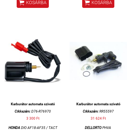


KOSÁRBA
KOSÁRBA
Karburátor automata szivató
Karburátor automata szivató
Cikkszám:
D76-R76970
Cikkszám:
RR55597
3 300 Ft
31 624 Ft
HONDA
DIO AF18-AF35 /
TACT
DELLORTO
PHVA