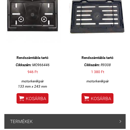
Rendszámtábla tartó
Rendszámtábla tartó
Cikkszám:
MO966446
Cikkszám:
R9308
946 Ft
1 380 Ft
motorkerékpár
motorkerékpár
133 mm x 243 mm


KOSÁRBA
KOSÁRBA
TERMÉKEK
