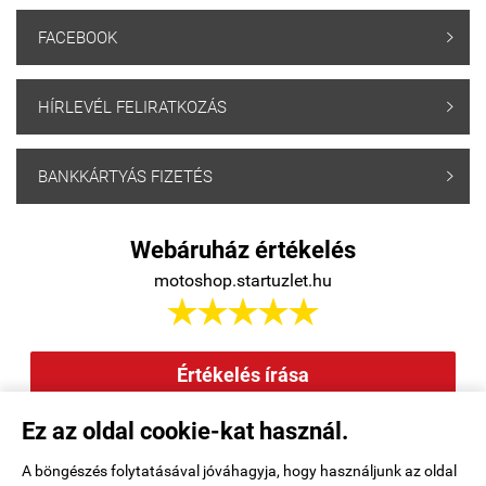
FACEBOOK

HÍRLEVÉL FELIRATKOZÁS

BANKKÁRTYÁS FIZETÉS

Webáruház értékelés
motoshop.startuzlet.hu





Értékelés írása
Ez az oldal cookie-kat használ.
Elállás a szerződéstől
|
Barion
|
Kezdőlap
|
Regisztráció
|
A böngészés folytatásával jóváhagyja, hogy használjunk az oldal