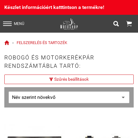
Készlet információért katttintson a termékre!
X


MENÜ

»
FELSZERELÉS ÉS TARTOZÉK
ROBOGÓ ÉS MOTORKERÉKPÁR
RENDSZÁMTÁBLA TARTÓ:
Szűrés beállítások
