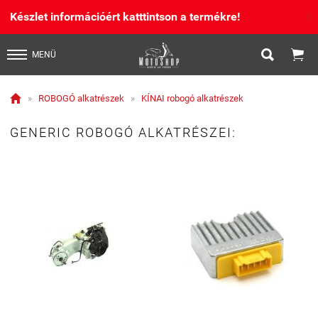
Készlet információért katttintson a termékre!
X


MENÜ

»
ROBOGÓ alkatrészek
»
KÍNAI robogó alkatrészek
GENERIC ROBOGÓ ALKATRÉSZEI: