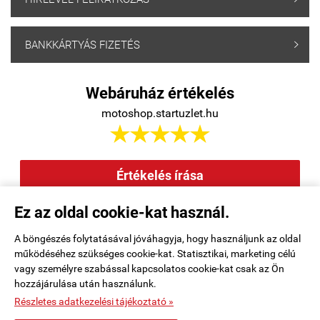
BANKKÁRTYÁS FIZETÉS

Webáruház értékelés
motoshop.startuzlet.hu





Értékelés írása
Ez az oldal cookie-kat használ.
Elállás a szerződéstől
|
Barion
|
Kezdőlap
|
Regisztráció
|
A böngészés folytatásával jóváhagyja, hogy használjunk az oldal
működéséhez szükséges cookie-kat. Statisztikai, marketing célú
Rendelési feltételek
|
Elérhetőségek
|
Kosár tartalma, megrendelés
|
vagy személyre szabással kapcsolatos cookie-kat csak az Ön
hozzájárulása után használunk.
Oldaltérkép
|
Részletes adatkezelési tájékoztató »