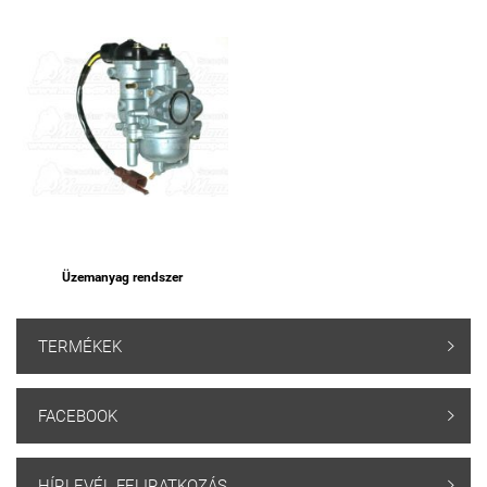
Üzemanyag rendszer
TERMÉKEK

FACEBOOK

HÍRLEVÉL FELIRATKOZÁS
