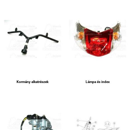
Kormány alkatrészek
Lámpa és index