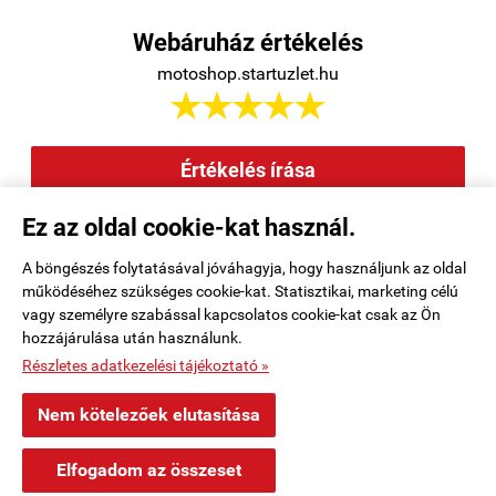
Webáruház értékelés
motoshop.startuzlet.hu





Értékelés írása
Ez az oldal cookie-kat használ.
Elállás a szerződéstől
|
Barion
|
Kezdőlap
|
Regisztráció
|
A böngészés folytatásával jóváhagyja, hogy használjunk az oldal
működéséhez szükséges cookie-kat. Statisztikai, marketing célú
Rendelési feltételek
|
Elérhetőségek
|
Kosár tartalma, megrendelés
|
vagy személyre szabással kapcsolatos cookie-kat csak az Ön
hozzájárulása után használunk.
Oldaltérkép
|
Részletes adatkezelési tájékoztató »
motoshop.startuzlet.hu -
SB Motoralkatrész Kft.
-
ÁSZF
-
Adatkezelési
Nem kötelezőek elutasítása
tájékoztató
×
Tamás Nagycenk településről
T
Elfogadom az összeset
Vásárolt a webáruházban
Webáruház készítés
a StartÜzlettel.
6 perccel ezelőtt
