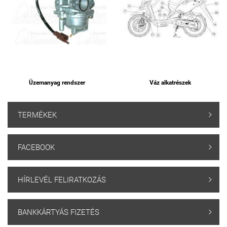
Üzemanyag rendszer
Váz alkatrészek
TERMÉKEK

FACEBOOK

HÍRLEVÉL FELIRATKOZÁS

BANKKÁRTYÁS FIZETÉS
