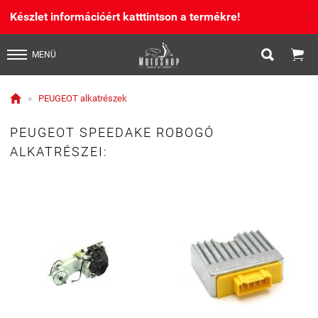
Készlet információért katttintson a termékre!
X


MENÜ

»
PEUGEOT alkatrészek
PEUGEOT SPEEDAKE ROBOGÓ
ALKATRÉSZEI: