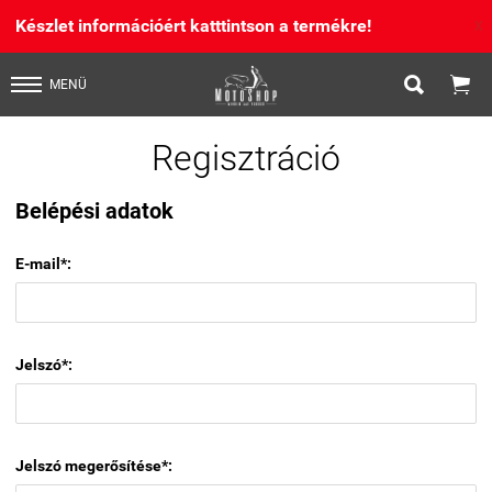
Készlet információért katttintson a termékre!
X


MENÜ
Regisztráció
Belépési adatok
E-mail*:
Jelszó*:
Jelszó megerősítése*: