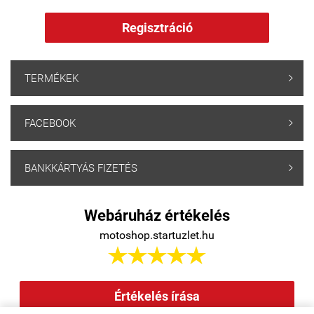
Regisztráció
TERMÉKEK

FACEBOOK

BANKKÁRTYÁS FIZETÉS

Webáruház értékelés
motoshop.startuzlet.hu





Értékelés írása