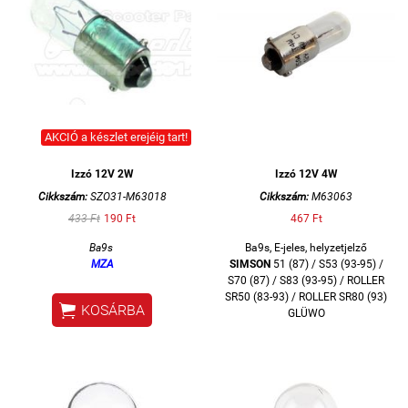
AKCIÓ a készlet erejéig tart!
Izzó 12V 2W
Izzó 12V 4W
Cikkszám:
SZO31-M63018
Cikkszám:
M63063
433 Ft
190 Ft
467 Ft
Ba9s
Ba9s, E-jeles, helyzetjelző
MZA
SIMSON
51 (87) / S53 (93-95) /
S70 (87) / S83 (93-95) / ROLLER
SR50 (83-93) / ROLLER SR80 (93)

KOSÁRBA
GLÜWO