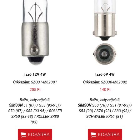
Izzó 12V 4W
Izzó 6V 4W
Cikkszám:
SZO31-M62001
Cikkszám:
SZO30-M62002
205 Ft
140 Ft
Ba9s , helyzetjelző
Ba9s , helyzetjelző
SIMSON
51 (87) / S53 (93-95) /
SIMSON
S50 (78) / S51 (81-93) /
S70 (87) / S83 (93-95) / ROLLER
S53 (93) / S70 (93) / S83 (93) /
SR50 (83-93) / ROLLER SR80
SCHWALBE KR51 (81)
(93)


KOSÁRBA
KOSÁRBA