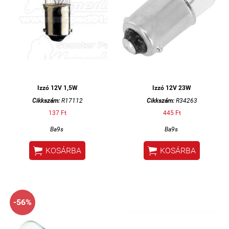
Izzó 12V 1,5W
Izzó 12V 23W
Cikkszám:
R17112
Cikkszám:
R34263
137 Ft
445 Ft
Ba9s
Ba9s


KOSÁRBA
KOSÁRBA
-56%