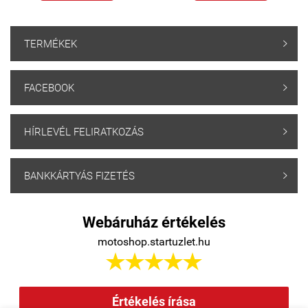
TERMÉKEK

FACEBOOK

HÍRLEVÉL FELIRATKOZÁS

BANKKÁRTYÁS FIZETÉS

Webáruház értékelés
motoshop.startuzlet.hu





Értékelés írása