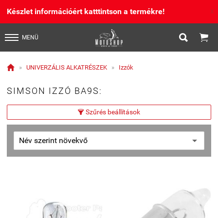
Készlet információért katttintson a termékre!
X


MENÜ

»
UNIVERZÁLIS ALKATRÉSZEK
»
Izzók
SIMSON IZZÓ BA9S:
Szűrés beállítások
