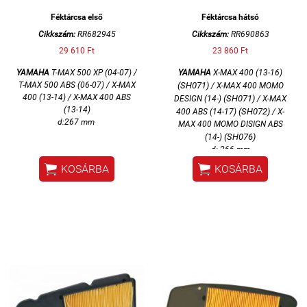
Féktárcsa első
Féktárcsa hátsó
Cikkszám:
RR682945
Cikkszám:
RR690863
29 610 Ft
23 860 Ft
YAMAHA
T-MAX 500 XP (04-07) /
YAMAHA
X-MAX 400 (13-16)
T-MAX 500 ABS (06-07) / X-MAX
(SH071)
/ X-MAX 400 MOMO
400 (13-14) / X-MAX 400 ABS
(SH071)
DESIGN (14-)
/ X-MAX
(13-14)
(SH072)
400 ABS (14-17)
/ X-
d:267 mm
MAX 400 MOMO DISIGN ABS
(SH076)
(14-)
d: 266 mm


KOSÁRBA
KOSÁRBA