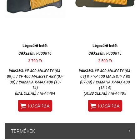
Légszűrő betét
Légszűrő betét
Cikkszám:
R000816
Cikkszám:
R000815
3 790 Ft
2 500 Ft
YAMAHA
YP 400 MAJESTY (04-
YAMAHA
YP 400 MAJESTY (04-
09) I. / YP 400 MAJESTY ABS (07-
09) II. / YP 400 MAJESTY ABS
09) / YAMAHA X-MAX 400 (13-
(07-09) / YAMAHA X-MAX 400
14)
(13-14)
(BAL OLDAL) / HFA4404
(JOBB OLDAL) / HFA4405


KOSÁRBA
KOSÁRBA
TERMÉKEK
