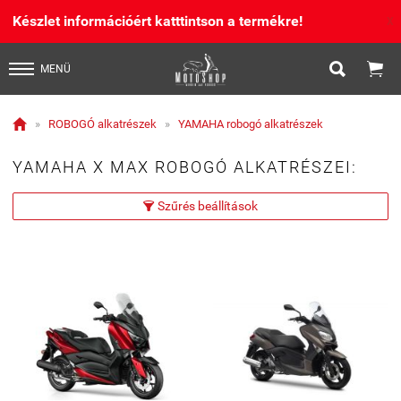
Készlet információért katttintson a termékre!
X


MENÜ

»
ROBOGÓ alkatrészek
»
YAMAHA robogó alkatrészek
YAMAHA X MAX ROBOGÓ ALKATRÉSZEI:
Szűrés beállítások
