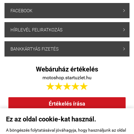
FACEBOOK

HÍRLEVÉL FELIRATKOZÁS

BANKKÁRTYÁS FIZETÉS

Webáruház értékelés
motoshop.startuzlet.hu





Értékelés írása
Ez az oldal cookie-kat használ.
Elállás a szerződéstől
|
Barion
|
Kezdőlap
|
Regisztráció
|
A böngészés folytatásával jóváhagyja, hogy használjunk az oldal