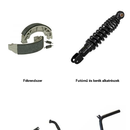
Fékrendszer
Futómű és kerék alkatrészek