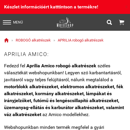
Készlet információért katttintson a termékre!
X


MENÜ

»
ROBOGÓ alkatrészek
»
APRILIA robogó alkatrészek
APRILIA AMICO:
Fedezd fel
Aprilia Amico robogó alkatrészek
széles
választékát webshopunkban! Legyen szó karbantartásról,
javításról vagy teljes felújításról, nálunk megtalálod a
motorblokk alkatrészeket, elektromos alkatrészeket, fék
alkatrészeket, kormány alkatrészeket, lámpákat és
irányjelzőket, futómű és lengéscsillapító alkatrészeket,
üzemanyag-ellátás és karburátor alkatrészeket, valamint
váz alkatrészeket
az Amico modellekhez.
Webshopunkban minden termék megfelel a gyári