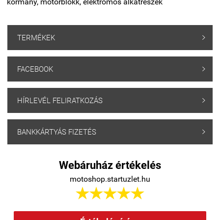
kormány, motorblokk, elektromos alkatrészek
TERMÉKEK

FACEBOOK

HÍRLEVÉL FELIRATKOZÁS

BANKKÁRTYÁS FIZETÉS

Webáruház értékelés
motoshop.startuzlet.hu




