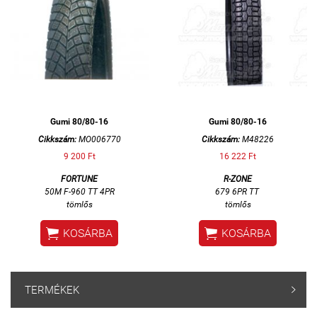
Gumi 80/80-16
Gumi 80/80-16
Cikkszám:
MO006770
Cikkszám:
M48226
9 200 Ft
16 222 Ft
FORTUNE
R-ZONE
50M F-960 TT 4PR
679 6PR TT
tömlős
tömlős


KOSÁRBA
KOSÁRBA
TERMÉKEK
