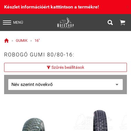
Készlet információért katttintson a termékre!
X


MENÜ

»
GUMIK
»
16"
ROBOGÓ GUMI 80/80-16:
Szűrés beállítások
