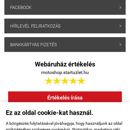
FACEBOOK

HÍRLEVÉL FELIRATKOZÁS

BANKKÁRTYÁS FIZETÉS

Webáruház értékelés
motoshop.startuzlet.hu





Értékelés írása
Ez az oldal cookie-kat használ.
Elállás a szerződéstől
|
Barion
|
Kezdőlap
|
Regisztráció
|
A böngészés folytatásával jóváhagyja, hogy használjunk az oldal
működéséhez szükséges cookie-kat. Statisztikai, marketing célú