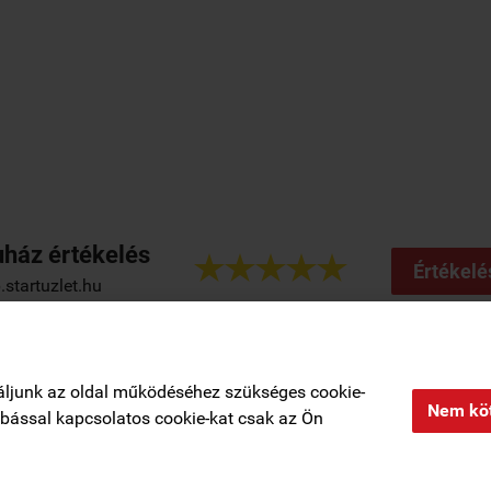
ház értékelés





Értékelé
startuzlet.hu
Regisztráció
|
Rendelési feltételek
|
Elérhetőségek
|
Kosár tartalma, megre
áljunk az oldal működéséhez szükséges cookie-
Nem köt
zabással kapcsolatos cookie-kat csak az Ön
Adatkezelési tájékoztató