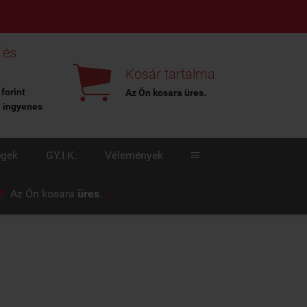
X
 és

Kosár tartalma
 forint
Az Ön kosara
üres
.
l ingyenes
égek
GY.I.K.
Vélemények



Az Ön kosara
üres
.