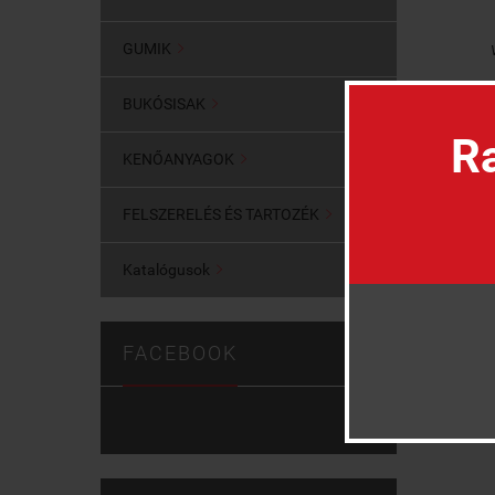
GUMIK

BUKÓSISAK

Ra
KENŐANYAGOK

FELSZERELÉS ÉS TARTOZÉK

Katalógusok

FACEBOOK