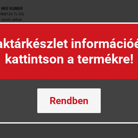
WEE RUBBER
VRM134 TL 60L
tömlő nélküli

KOSÁRBA
ktárkészlet információ
kattintson a termékre!
Rendben