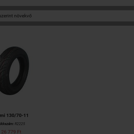
mi 130/70-11
ikkszám:
R2225
26 779 Ft