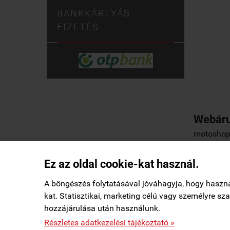
BANKKÁRTYÁS
FIZETÉS
Webáru
motoshop.
Ez az oldal cookie-kat használ.
Elállás a szerződéstől
|
Barion
|
Kezdőlap
|
A böngészés folytatásával jóváhagyja, hogy haszn
kat. Statisztikai, marketing célú vagy személyre s
Márk Miskolc településről
M
hozzájárulása után használunk.
Vásárolt a webáruházban
2 órával ezelőtt

StartÜzlet által hitelesítve
motoshop.startuzlet.hu -
SB Motoralkatrész Kft.
-
ÁSZF
-
Részletes adatkezelési tájékoztató »