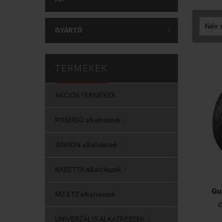
GYÁRTÓ

TERMÉKEK
AKCIÓS TERMÉKEK

ROBOGÓ alkatrészek

SIMSON alkatrészek

BABETTA alkatrészek

Gu
MZ-ETZ alkatrészek

C
UNIVERZÁLIS ALKATRÉSZEK
