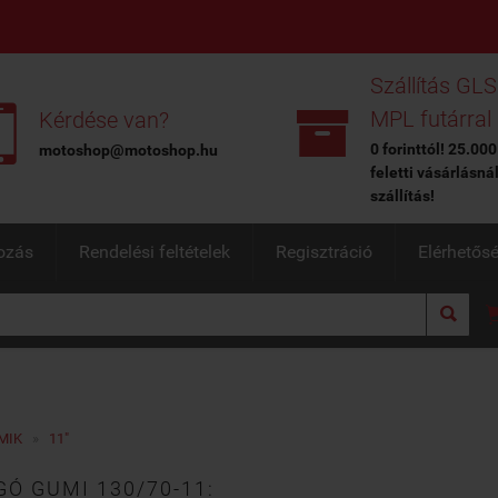
Szállítás GLS


MPL futárral
Kérdése van?
0 forinttól! 25.000
motoshop@motoshop.hu
feletti vásárlásná
szállítás!
ozás
Rendelési feltételek
Regisztráció
Elérhetős

MIK
»
11"
Ó GUMI 130/70-11: