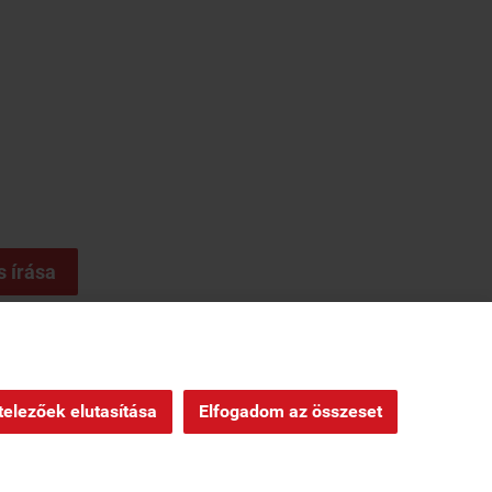
s írása
ndelés
|
Oldaltérkép
|
elezőek elutasítása
Elfogadom az összeset
Webáruház készítés
a StartÜzlettel.