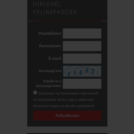
HÍRLEVÉL
FELIRATKOZÁS
Vezetéknév:
Keresztnév:
E-mail:
Biztonsági kód:
Gépelje be a
biztonsági kódot:
Elolvastam az
Adatkezelési tájékoztatót
és hozzájárulok ahhoz, hogy a webáruház
értesítsen engem az aktuális ajánlatairól.
Feliratkozás