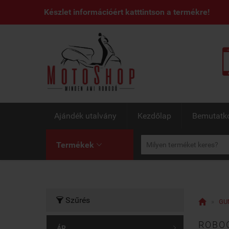
Készlet információért katttintson a termékre!
Ajándék utalvány
Kezdőlap
Bemutatk
Termékek

Szűrés


»
GU
ROBOG
ÁR
