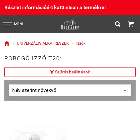
Készlet információért katttintson a termékre!
X


MENÜ

»
UNIVERZÁLIS ALKATRÉSZEK
»
Izzók
ROBOGÓ IZZÓ T20:
Szűrés beállítások
