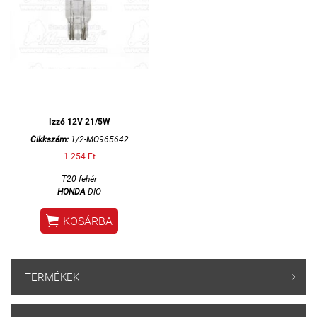
Izzó 12V 21/5W
Cikkszám:
1/2-MO965642
1 254 Ft
T20 fehér
HONDA
DIO

KOSÁRBA
TERMÉKEK
