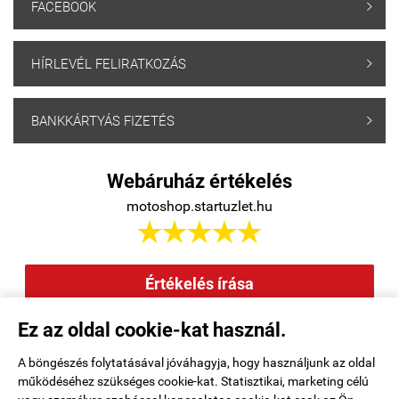
FACEBOOK

HÍRLEVÉL FELIRATKOZÁS

BANKKÁRTYÁS FIZETÉS

Webáruház értékelés
motoshop.startuzlet.hu





Értékelés írása
Ez az oldal cookie-kat használ.
Elállás a szerződéstől
|
Barion
|
Kezdőlap
|
Regisztráció
|
A böngészés folytatásával jóváhagyja, hogy használjunk az oldal
működéséhez szükséges cookie-kat. Statisztikai, marketing célú
Rendelési feltételek
|
Elérhetőségek
|
Kosár tartalma, megrendelés
|