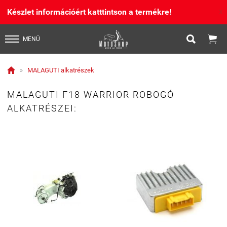
Készlet információért katttintson a termékre!
X


MENÜ

»
MALAGUTI alkatrészek
MALAGUTI F18 WARRIOR ROBOGÓ
ALKATRÉSZEI: