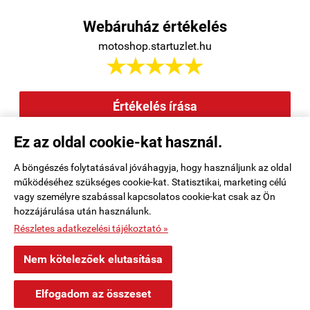
Webáruház értékelés
motoshop.startuzlet.hu





Értékelés írása
Ez az oldal cookie-kat használ.
Elállás a szerződéstől
|
Barion
|
Kezdőlap
|
Regisztráció
|
A böngészés folytatásával jóváhagyja, hogy használjunk az oldal
működéséhez szükséges cookie-kat. Statisztikai, marketing célú
Rendelési feltételek
|
Elérhetőségek
|
Kosár tartalma, megrendelés
|
vagy személyre szabással kapcsolatos cookie-kat csak az Ön
hozzájárulása után használunk.
Oldaltérkép
|
Részletes adatkezelési tájékoztató »
motoshop.startuzlet.hu -
SB Motoralkatrész Kft.
-
ÁSZF
-
Adatkezelési
Nem kötelezőek elutasítása
tájékoztató
×
Korcz Mosonmagyaróvár településről
K
Elfogadom az összeset
Vásárolt a webáruházban
Webáruház készítés
a StartÜzlettel.
2 órával ezelőtt
