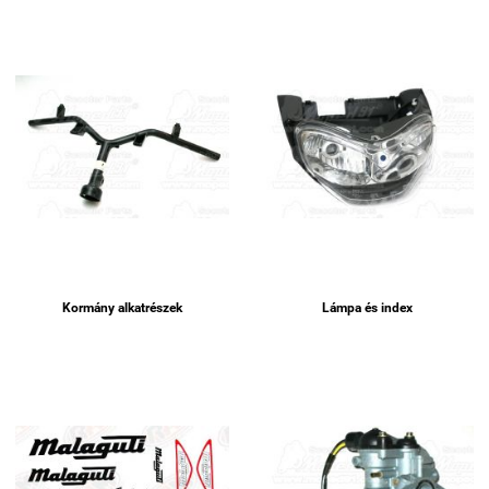
Kormány alkatrészek
Lámpa és index