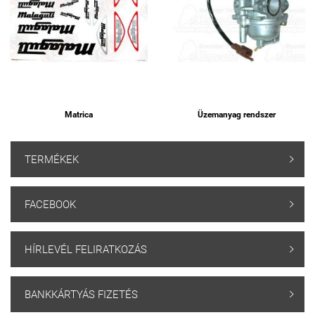
Matrica
Üzemanyag rendszer
TERMÉKEK

FACEBOOK

HÍRLEVÉL FELIRATKOZÁS

BANKKÁRTYÁS FIZETÉS
