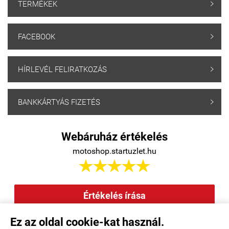
TERMÉKEK

FACEBOOK

HÍRLEVÉL FELIRATKOZÁS

BANKKÁRTYÁS FIZETÉS

Webáruház értékelés
motoshop.startuzlet.hu





Értékelés írása
Ez az oldal cookie-kat használ.