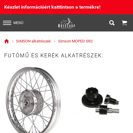
Készlet információért katttintson a termékre!
X


MENÜ

»
SIMSON alkatrészek
»
Simson MOPED SR2
FUTÓMŰ ÉS KERÉK ALKATRÉSZEK: