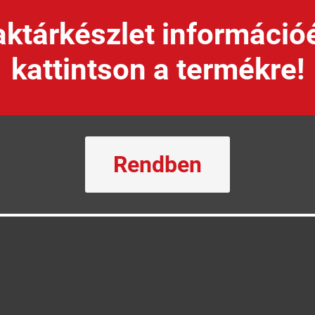
ktárkészlet információ
kattintson a termékre!
Rendben