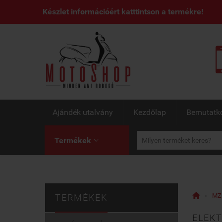
Készlet információért katttintson a termékre!
Ajándék utalvány
Kezdőlap
Bemutatk
Termékek


»
MZ-
TERMÉKEK
ELEK