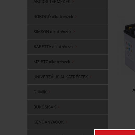
AKCIÓS TERMÉKEK

ROBOGÓ alkatrészek

SIMSON alkatrészek

BABETTA alkatrészek

MZ-ETZ alkatrészek

UNIVERZÁLIS ALKATRÉSZEK

A
GUMIK

BUKÓSISAK

KENŐANYAGOK
