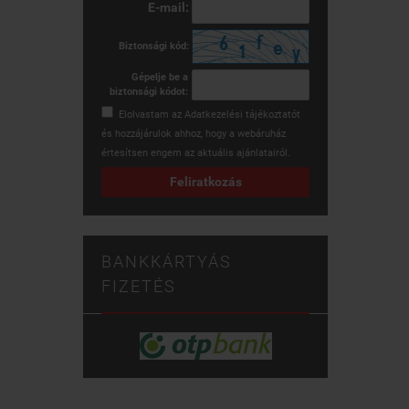
E-mail:
Biztonsági kód:
Gépelje be a
biztonsági kódot:
Elolvastam az
Adatkezelési tájékoztatót
és hozzájárulok ahhoz, hogy a webáruház
értesítsen engem az aktuális ajánlatairól.
Feliratkozás
BANKKÁRTYÁS
FIZETÉS