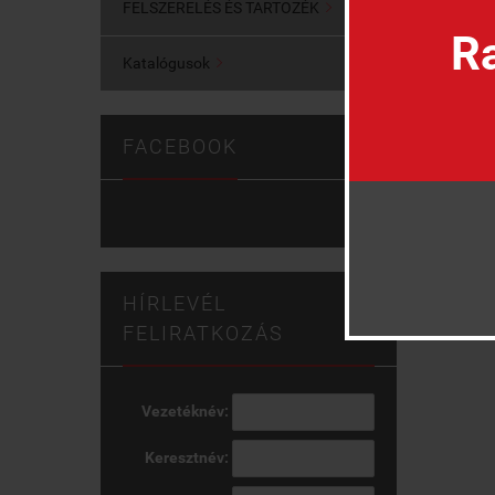
FELSZERELÉS ÉS TARTOZÉK

Ra
Katalógusok

FACEBOOK
HÍRLEVÉL
FELIRATKOZÁS
Vezetéknév:
Keresztnév: