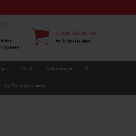
X
 és

Kosár tartalma
 forint
Az Ön kosara
üres
.
l ingyenes
égek
GY.I.K.
Vélemények



Az Ön kosara
üres
.