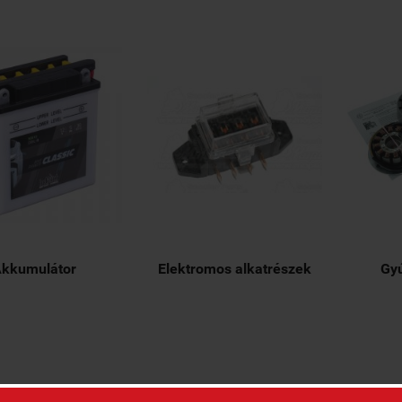
kkumulátor
Elektromos alkatrészek
Gyú