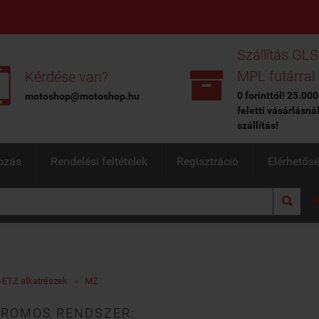
Szállítás GLS


MPL futárral
Kérdése van?
0 forinttól! 25.000
motoshop@motoshop.hu
feletti vásárlásná
szállítás!
ozás
Rendelési feltételek
Regisztráció
Elérhetős

ETZ alkatrészek
»
MZ
TROMOS RENDSZER: