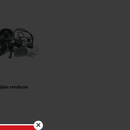
jtás rendszer
×