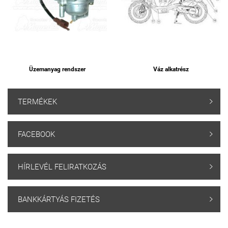
Üzemanyag rendszer
Váz alkatrész
TERMÉKEK

FACEBOOK

HÍRLEVÉL FELIRATKOZÁS

BANKKÁRTYÁS FIZETÉS
