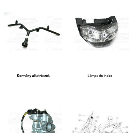
Kormány alkatrészek
Lámpa és index