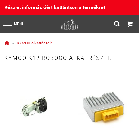
Készlet információért katttintson a termékre!
X


MENÜ

»
KYMCO alkatrészek
KYMCO K12 ROBOGÓ ALKATRÉSZEI: