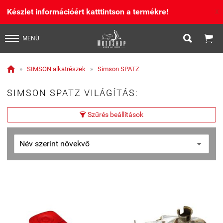
Készlet információért katttintson a termékre!
X


MENÜ

»
SIMSON alkatrészek
»
Simson SPATZ
SIMSON SPATZ VILÁGÍTÁS:
Szűrés beállítások
