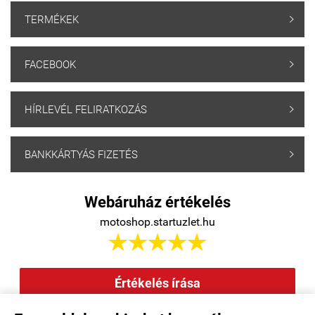
TERMÉKEK

FACEBOOK

HÍRLEVÉL FELIRATKOZÁS

BANKKÁRTYÁS FIZETÉS

Webáruház értékelés
motoshop.startuzlet.hu





Értékelés írása