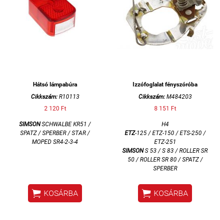
Hátsó lámpabúra
Izzófoglalat fényszóróba
Cikkszám:
R10113
Cikkszám:
M484203
2 120 Ft
8 151 Ft
SIMSON
SCHWALBE KR51 /
H4
SPATZ / SPERBER / STAR /
ETZ
-125 / ETZ-150 / ETS-250 /
MOPED SR4-2-3-4
ETZ-251
SIMSON
S 53 / S 83 / ROLLER SR
50 / ROLLER SR 80 / SPATZ /
SPERBER


KOSÁRBA
KOSÁRBA