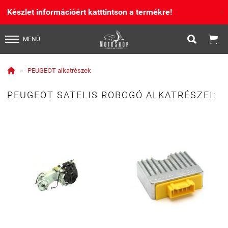
Készlet információért katttintson a termékre!
X


MENÜ

»
PEUGEOT alkatrészek
PEUGEOT SATELIS ROBOGÓ ALKATRÉSZEI: