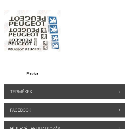
Matrica
TERMÉKEK

FACEBOOK

HÍRLEVÉL FELIRATKOZÁS
