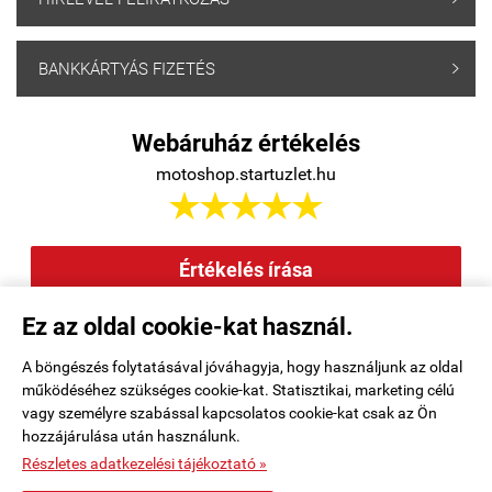
BANKKÁRTYÁS FIZETÉS

Webáruház értékelés
motoshop.startuzlet.hu





Értékelés írása
Ez az oldal cookie-kat használ.
Elállás a szerződéstől
|
Barion
|
Kezdőlap
|
Regisztráció
|
A böngészés folytatásával jóváhagyja, hogy használjunk az oldal
működéséhez szükséges cookie-kat. Statisztikai, marketing célú
Rendelési feltételek
|
Elérhetőségek
|
Kosár tartalma, megrendelés
|
vagy személyre szabással kapcsolatos cookie-kat csak az Ön
hozzájárulása után használunk.
Oldaltérkép
|
Részletes adatkezelési tájékoztató »