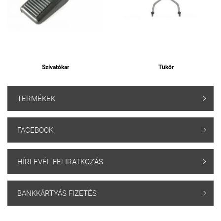
Szívatókar
Tükör
TERMÉKEK

FACEBOOK

HÍRLEVÉL FELIRATKOZÁS

BANKKÁRTYÁS FIZETÉS
