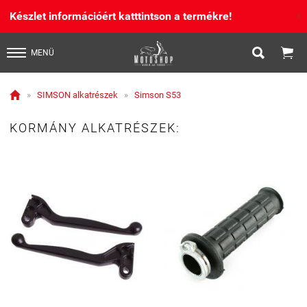
Készlet információért katttintson a termékre!
X


MENÜ

»
SIMSON alkatrészek
»
Simson S53
KORMÁNY ALKATRÉSZEK: