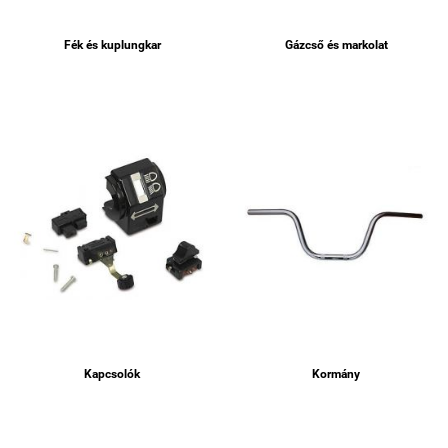
Fék és kuplungkar
Gázcső és markolat
Kapcsolók
Kormány