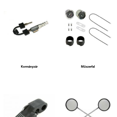
Kormányzár
Műszerfal